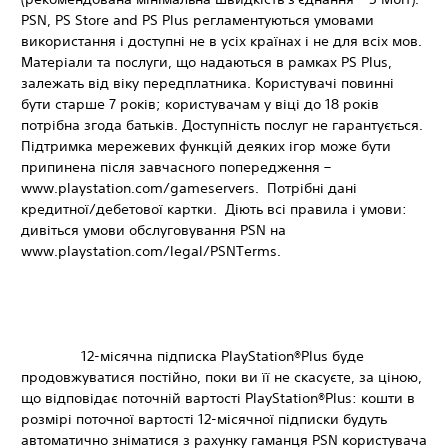
PSN, PS Store and PS Plus регламентуються умовами
використання і доступні не в усіх країнах і не для всіх мов.
Матеріали та послуги, що надаються в рамках PS Plus,
залежать від віку передплатника. Користувачі повинні
бути старше 7 років; користувачам у віці до 18 років
потрібна згода батьків. Доступність послуг не гарантується.
Підтримка мережевих функцій деяких ігор може бути
припинена після завчасного попередження –
www.playstation.com/gameservers. Потрібні дані
кредитної/дебетової картки. Діють всі правила і умови:
дивіться умови обслуговування PSN на
www.playstation.com/legal/PSNTerms.
12-місячна підписка PlayStation®Plus буде
продовжуватися постійно, поки ви її не скасуєте, за ціною,
що відповідає поточній вартості PlayStation®Plus: кошти в
розмірі поточної вартості 12-місячної підписки будуть
автоматично зніматися з рахунку гаманця PSN користувача