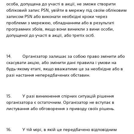
особа, допущена до участі в акції, не зможе створити
обліковий запис PSN, увійти в мережу під своїм обліковим
записом PSN або виконати необхідні кроки через
проблеми з мережею, обладнанням або в результаті
програмних збоїв, якщо вони виникли з вини особи,
допущеної до участі в акції, або третіх осіб.
14. Організатор залишає за собою право змінити або
скасувати акцію, або змінити дані правила і умови на
будь-якому етапі, якщо вважатиме це за необхідне або в
разі настання непередбачених обставин.
15. У разі виникнення спірних ситуацій рішення
організатора є остаточним. Організатор не вступає в
листування або обговорення з приводу своїх рішень.
16. У тій мірі, в якій це передбачено відповідним