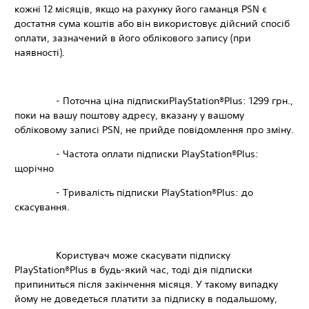
кожні 12 місяців, якщо на рахунку його гаманця PSN є
достатня сума коштів або він використовує дійсний спосіб
оплати, зазначений в його облікового запису (при
наявності).
- Поточна ціна підпискиPlayStation®Plus: 1299 грн.,
поки на вашу поштову адресу, вказану у вашому
обліковому записі PSN, не прийде повідомлення про зміну.
- Частота оплати підписки PlayStation®Plus:
щорічно
- Тривалість підписки PlayStation®Plus: до
скасування.
Користувач може скасувати підписку
PlayStation®Plus в будь-який час, тоді дія підписки
припиниться після закінчення місяця. У такому випадку
йому не доведеться платити за підписку в подальшому,