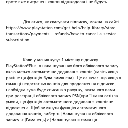
проте вже витрачені кошти відшкодовані не будуть.
Дізнатися, як скасувати підписку, можна на сайті
https://www.playstation.com/get-help/help-library/store---
transactions/payments---refunds/how-to-cancel-a-service-
subscription.
Коли учасник купує 1-місячну підписку
PlayStation®Plus, в налаштуваннях його облікового запису
включається автоматичне додавання коштів (навіть якщо
раніше ця функція була вимкнена). Це означає, що якщо в
гаманці недостатньо коштів для продовження підписки,
необхідна сума буде списана з рахунку, вказаного вами
при реєстрації облікового запису PSN(при її наявності) за
умови, що функція автоматичного додавання коштівне
відключена. Щоб вимкнути функцію автоматичного
додавання коштів, виберіть [Налаштування облікового
запису] > [Гаманець] > [Налаштування гаманця].