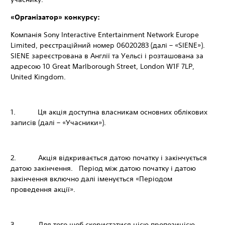
«Організатор» конкурсу:
Компанія Sony Interactive Entertainment Network Europe
Limited, реєстраційний номер 06020283 (далі – «SIENE»).
SIENE зареєстрована в Англії та Уельсі і розташована за
адресою 10 Great Marlborough Street, London W1F 7LP,
United Kingdom.
1. Ця акція доступна власникам основних облікових
записів (далі – «Учасники»).
2. Акція відкривається датою початку і закінчується
датою закінчення. Період між датою початку і датою
закінчення включно далі іменується «Періодом
проведення акції».
3. Для того щоб скористатися цією пропозицією,