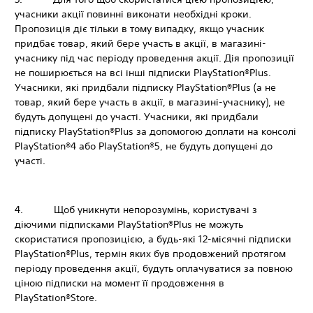
учасники акції повинні виконати необхідні кроки.
Пропозиція діє тільки в тому випадку, якщо учасник
придбає товар, який бере участь в акції, в магазині-
учаснику під час періоду проведення акції. Дія пропозиції
не поширюється на всі інші підписки PlayStation®Plus.
Учасники, які придбали підписку PlayStation®Plus (а не
товар, який бере участь в акції, в магазині-учаснику), не
будуть допущені до участі. Учасники, які придбали
підписку PlayStation®Plus за допомогою доплати на консолі
PlayStation®4 або PlayStation®5, не будуть допущені до
участі.
4. Щоб уникнути непорозумінь, користувачі з
діючими підписками PlayStation®Plus не можуть
скористатися пропозицією, а будь-які 12-місячні підписки
PlayStation®Plus, термін яких був продовжений протягом
періоду проведення акції, будуть оплачуватися за повною
ціною підписки на момент її продовження в
PlayStation®Store.