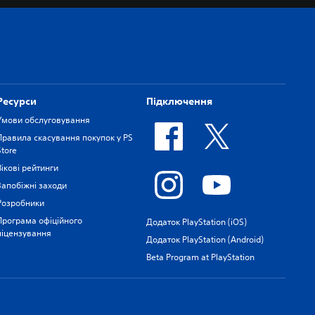
Ресурси
Підключення
Умови обслуговування
Правила скасування покупок у PS
Store
Вікові рейтинги
Запобіжні заходи
Розробники
Програма офіційного
Додаток PlayStation (iOS)
ліцензування
Додаток PlayStation (Android)
Beta Program at PlayStation