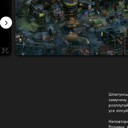
Шпигунськ
замучену 
розплутай
усе зіпсуй
Неповтор
Розумна, 