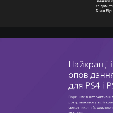
Завдяки 
свідоміст
Disco Ely
Найкращі і
оповіданн
для PS4 і P
Пориньте в інтерактивні 
розкривається у всій кра
сюжетних ліній, хвилюючи
кінцівок.