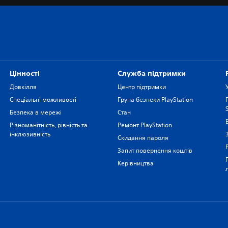
Цiнностi
Служба підтримки
Довкілля
Центр підтримки
Спеціальні можливості
Група безпеки PlayStation
Безпека в мережі
Стан
Різноманітність, рівність та
Ремонт PlayStation
інклюзивність
Скидання пароля
Запит повернення коштів
Керівництва