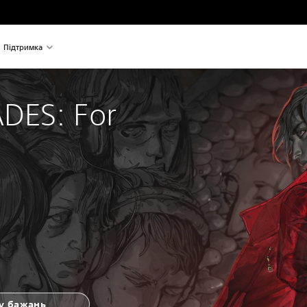
Підтримка
DES: For 
у бажань