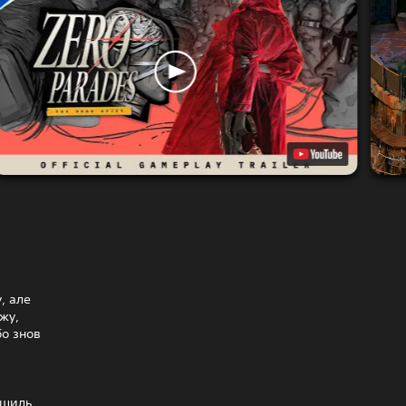
, але
жу,
бо знов
ршиль