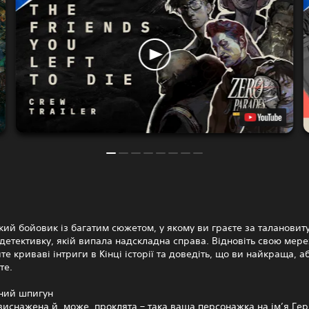
ий бойовик із багатим сюжетом, у якому ви граєте за талановиту
детективку, якій випала надскладна справа. Відновіть свою мере
те криваві інтриги в Кінці історії та доведіть, що ви найкраща, а
те.
ний шпигун
виснажена й, може, проклята – така ваша персонажка на ім’я Ге