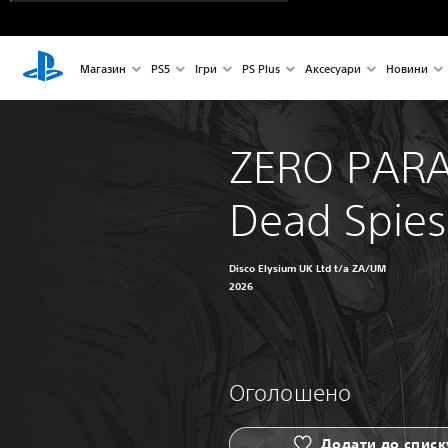
Магазин
PS5
Ігри
PS Plus
Аксесуари
Новини
ZERO PARA
Dead Spies
Disco Elysium UK Ltd t/a ZA/UM
2026
Оголошено
Додати до списк