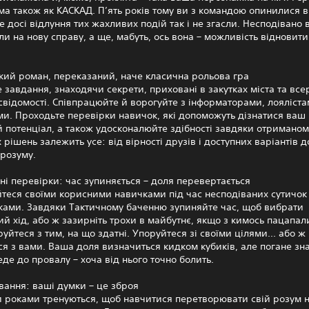
ома також як КАСКАД. П’ять років тому ви з командою опинилися 
ле досі відлуння тих жахливих подій так і не згасли. Несподівано 
и на нову справу, а ще, мабуть, ось вона – можливість відновити
ий роман, переказаний, наче класична рольова гра
 завдання, знаходячи секрети, приховані в закутках міста та все
свідомості. Співпрацюйте й ворогуйте з інформаторами, лояліста
ми. Проходьте перевірки навичок, які допоможуть дізнатися ваш
 потенціал, а також удосконалюйте здібності завдяки отриманом
 рішень залежить усе: від вірності друзів і доступних варіантів д
 розуму.
і перевірки: час зупиняється – доля перевертається
теся своїми корисними навичками під час несподіваних сутичок 
ками. Завдяки Тактичному баченню зупиняйте час, щоб вибрати
й хід, або ж зазирніть трохи в майбутнє, якщо з кимось пацапал
оруйтеся з тим, на що здатні. Упоруйтеся зі своїми цілями... або ж
я з вами. Ваша доля визначиться кидком кубиків, але погане зн
де до провалу – хоча від нього точно болить.
ання: ваші думки – це зброя
 роками тренуються, щоб навчитися перетворювати свій розум 