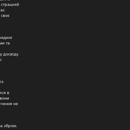
в страшній
вас
 своє
редині
ми та
у досвіду.
о
із
ися в
 вони
ачення не
на зброю.