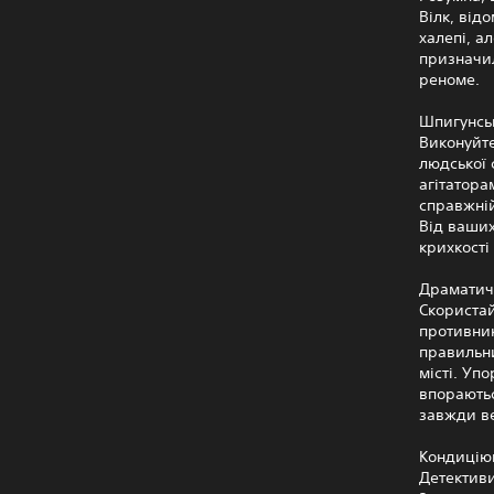
Вілк, від
халепі, а
призначил
реноме.
Шпигунськ
Виконуйте
людської 
агітатора
справжній
Від ваших
крихкості
Драматичн
Скористай
противни
правильни
місті. Уп
впораютьс
завжди ве
Кондиціюв
Детективи