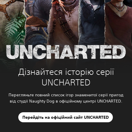
t
i
o
n
Дізнайтеся історію серії
UNCHARTED
Перегляньте повний список ігор знаменитої серії пригод
від студії Naughty Dog в офіційному центрі UNCHARTED.
Перейдіть на офіційний сайт UNCHARTED