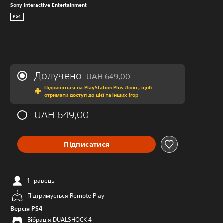
Sony Interactive Entertainment
PS4
Долучено
UAH 649,00
Знижка від початкової ціни UAH 649,00
Підпишіться на PlayStation Plus Люкс, щоб
отримати доступ до цієї та інших ігор
UAH 649,00
Підписатися
1 гравець
Підтримується Remote Play
Версія PS4
Вібрація DUALSHOCK 4