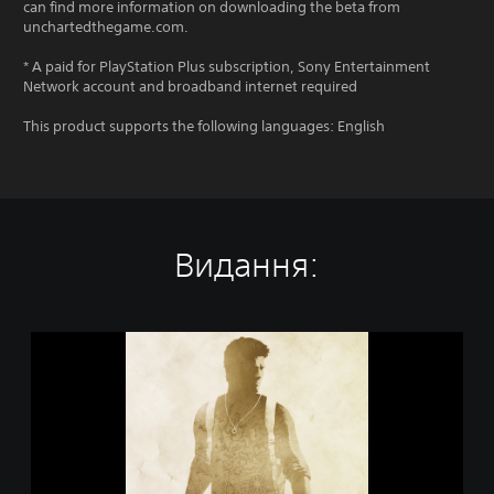
can find more information on downloading the beta from
unchartedthegame.com.
* A paid for PlayStation Plus subscription, Sony Entertainment
Network account and broadband internet required
This product supports the following languages: English
Видання:
U
n
c
h
a
r
t
e