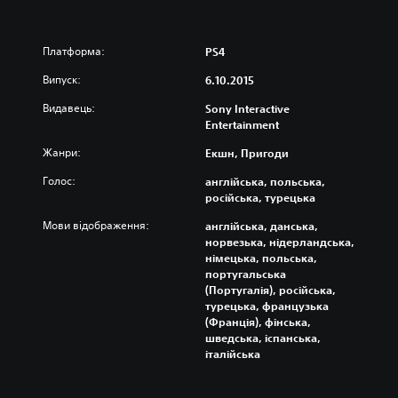
Платформа:
PS4
Випуск:
6.10.2015
Видавець:
Sony Interactive
Entertainment
Жанри:
Екшн, Пригоди
Голос:
англійська, польська,
російська, турецька
Мови відображення:
англійська, данська,
норвезька, нідерландська,
німецька, польська,
португальська
(Португалія), російська,
турецька, французька
(Франція), фінська,
шведська, іспанська,
італійська