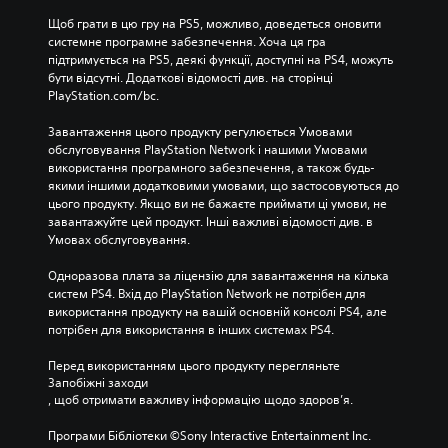
Щоб грати в цю гру на PS5, можливо, доведеться оновити 
системне програмне забезпечення. Хоча ця гра 
підтримується на PS5, деякі функції, доступні на PS4, можуть 
бути відсутні. Додаткові відомості див. на сторінці 
PlayStation.com/bc.
Завантаження цього продукту регулюється Умовами 
обслуговування PlayStation Network і нашими Умовами 
використання програмного забезпечення, а також будь-
якими іншими додатковими умовами, що застосовуються до 
цього продукту. Якщо ви не бажаєте приймати ці умови, не 
завантажуйте цей продукт. Інші важливі відомості див. в 
Умовах обслуговування.
Одноразова плата за ліцензію для завантаження на кілька 
систем PS4. Вхід до PlayStation Network не потрібен для 
використання продукту на вашій основній консолі PS4, але 
потрібен для використання в інших системах PS4.
Перед використанням цього продукту перегляньте 
Запобіжні заходи
, щоб отримати важливу інформацію щодо здоров’я.
Програми Бібліотеки ©Sony Interactive Entertainment Inc. 