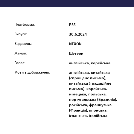
Платформа:
PS5
Випуск:
30.6.2024
Видавець:
NEXON
Жанри:
Шутери
Голос:
англійська, корейська
Мови відображення:
англійська, китайська
(спрощене письмо),
китайська (традиційне
письмо), корейська,
німецька, польська,
португальська (Бразилія),
російська, французька
(Франція), японська,
іспанська, італійська