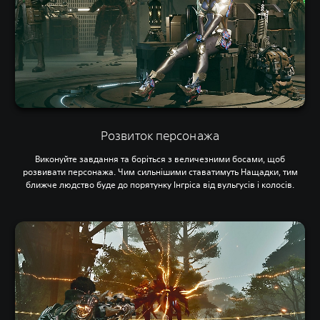
Розвиток персонажа
Виконуйте завдання та боріться з величезними босами, щоб
розвивати персонажа. Чим сильнішими ставатимуть Нащадки, тим
ближче людство буде до порятунку Інгріса від вульгусів і колосів.