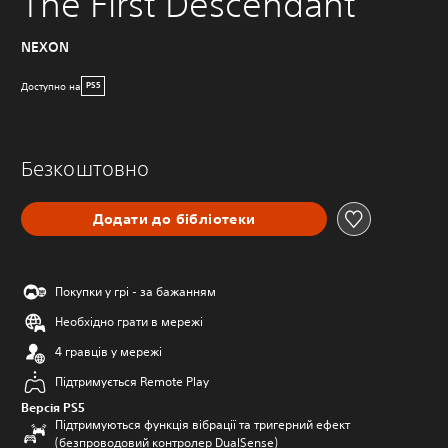
The First Descendant
NEXON
Доступно на
PS5
Безкоштовно
Додати до бібліотеки
Покупки у грі - за бажанням
Необхідно грати в мережі
4 гравців у мережі
Підтримується Remote Play
Версія PS5
Підтримуються функція вібрації та тригерний ефект
(безпроводовий контролер DualSense)