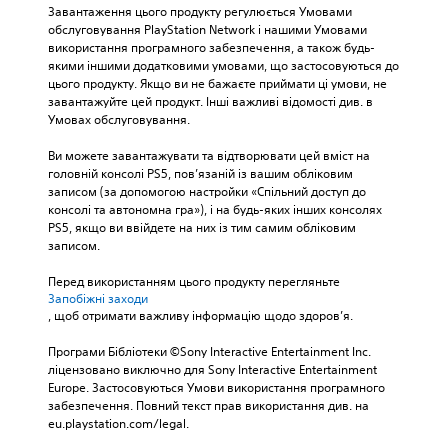
Завантаження цього продукту регулюється Умовами 
обслуговування PlayStation Network і нашими Умовами 
використання програмного забезпечення, а також будь-
якими іншими додатковими умовами, що застосовуються до 
цього продукту. Якщо ви не бажаєте приймати ці умови, не 
завантажуйте цей продукт. Інші важливі відомості див. в 
Умовах обслуговування.
Ви можете завантажувати та відтворювати цей вміст на 
головній консолі PS5, пов’язаній із вашим обліковим 
записом (за допомогою настройки «Спільний доступ до 
консолі та автономна гра»), і на будь-яких інших консолях 
PS5, якщо ви ввійдете на них із тим самим обліковим 
записом.
Перед використанням цього продукту перегляньте 
Запобіжні заходи
, щоб отримати важливу інформацію щодо здоров’я.
Програми Бібліотеки ©Sony Interactive Entertainment Inc. 
ліцензовано виключно для Sony Interactive Entertainment 
Europe. Застосовуються Умови використання програмного 
забезпечення. Повний текст прав використання див. на 
eu.playstation.com/legal.