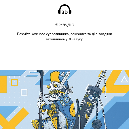
3D-аудіо
Почуйте кожного супротивника, союзника та дію завдяки
захопливому 3D-звуку.