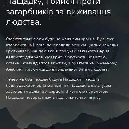
Нащадку, і бийся проти
загарбників за виживання
людства.
Століття тому люди були на межі вимирання. Вульгуси
вторглися на Інгріс, поневолили мешканців тих земель і
зруйнували їхні домівки в пошуках Залізного Серця –
великого джерела незмірної могутності. Зрештою,
останні, кому вдалося вижити, зібралися на Туманному
Альбіоні, готуючись до вирішальної битви людства.
Тепер на боці людей будуть Нащадки – люди з
надлюдськими здібностями, які не дадуть вульгусам
заволодіти Залізним Серцем. З кожною перемогою
Нащадки повертатимуть надію жителям Інгрісу.