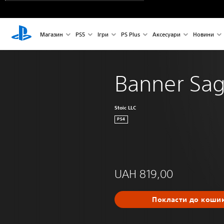
Магазин
PS5
Ігри
PS Plus
Аксесуари
Новини
Banner Sag
Stoic LLC
PS4
UAH 819,00
Покласти до коши