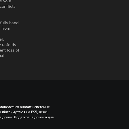
e your
conflicts
fully hand
e from
el,
 unfolds.
ent loss of
hat
 доведеться оновити системне 
підтримується на PS5, деякі 
відсутні. Додаткові відомості див. 