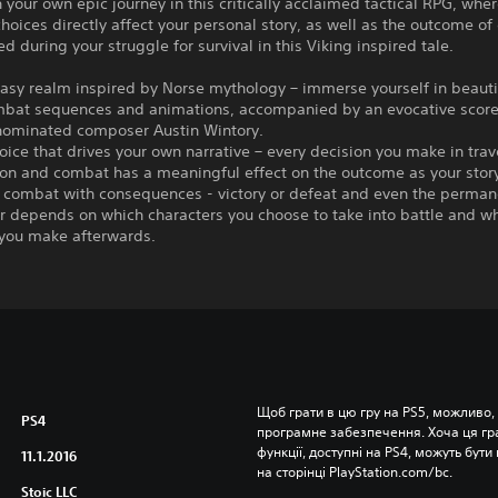
your own epic journey in this critically acclaimed tactical RPG, wher
choices directly affect your personal story, as well as the outcome of 
d during your struggle for survival in this Viking inspired tale.
tasy realm inspired by Norse mythology – immerse yourself in beauti
bat sequences and animations, accompanied by an evocative scor
minated composer Austin Wintory.
hoice that drives your own narrative – every decision you make in trav
on and combat has a meaningful effect on the outcome as your story
c combat with consequences - victory or defeat and even the perman
r depends on which characters you choose to take into battle and w
 you make afterwards.
Щоб грати в цю гру на PS5, можливо,
PS4
програмне забезпечення. Хоча ця гра 
функції, доступні на PS4, можуть бути 
11.1.2016
на сторінці PlayStation.com/bc.
Stoic LLC