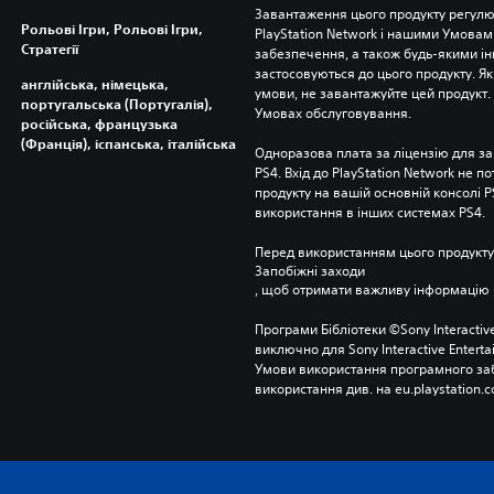
Завантаження цього продукту регулю
Рольові Ігри, Рольові Ігри,
PlayStation Network і нашими Умовам
Стратегії
забезпечення, а також будь-якими і
застосовуються до цього продукту. Як
англійська, німецька,
умови, не завантажуйте цей продукт. І
португальська (Португалія),
Умовах обслуговування.
російська, французька
(Франція), іспанська, італійська
Одноразова плата за ліцензію для за
PS4. Вхід до PlayStation Network не п
продукту на вашій основній консолі PS
використання в інших системах PS4.
Перед використанням цього продукту
Запобіжні заходи
, щоб отримати важливу інформацію 
Програми Бібліотеки ©Sony Interactive
виключно для Sony Interactive Entert
Умови використання програмного заб
використання див. на eu.playstation.c