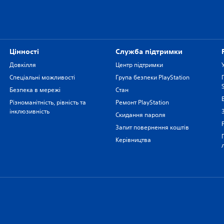
Цiнностi
Служба підтримки
Довкілля
Центр підтримки
Спеціальні можливості
Група безпеки PlayStation
Безпека в мережі
Стан
Різноманітність, рівність та
Ремонт PlayStation
інклюзивність
Скидання пароля
Запит повернення коштів
Керівництва