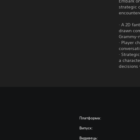
Embark on 
strategic 
encountere
· A 2D fan
drawn com
Grammy-no
· Player c
conversati
· Strategi
a characte
decisions
Платформа:
Випуск:
Видавець: