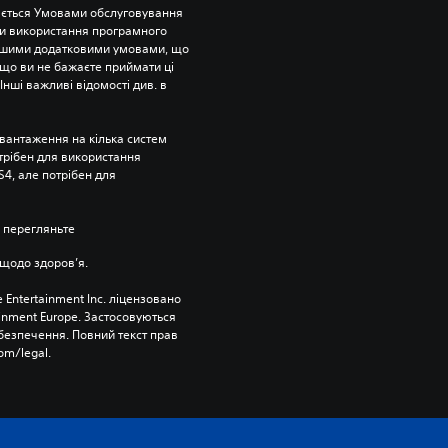
ється Умовами обслуговування 
и використання програмного 
ншими додатковими умовами, що 
що ви не бажаєте приймати ці 
нші важливі відомості див. в 
вантаження на кілька систем 
отрібен для використання 
4, але потрібен для 
 перегляньте 
щодо здоров’я.
 Entertainment Inc. ліцензовано 
ainment Europe. Застосовуються 
езпечення. Повний текст прав 
om/legal.