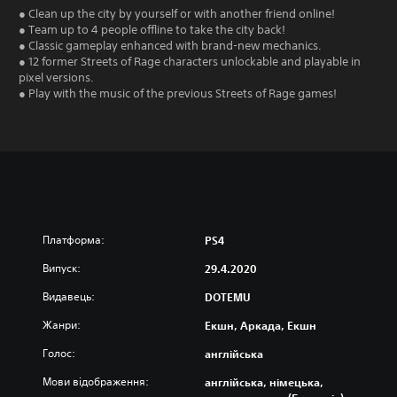
● Clean up the city by yourself or with another friend online!
● Team up to 4 people offline to take the city back!
● Classic gameplay enhanced with brand-new mechanics.
● 12 former Streets of Rage characters unlockable and playable in
pixel versions.
● Play with the music of the previous Streets of Rage games!
Платформа:
PS4
Випуск:
29.4.2020
Видавець:
DOTEMU
Жанри:
Екшн, Аркада, Екшн
Голос:
англійська
Мови відображення:
англійська, німецька,