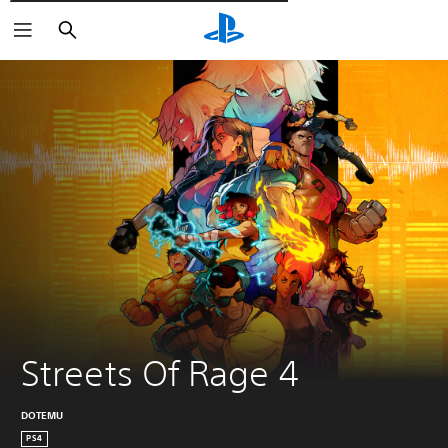
Пошук
Streets Of Rage 4
DOTEMU
PS4