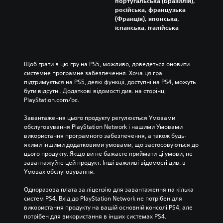
португальська (Бразилія),
російська, французька
(Франція), японська,
іспанська, італійська
Щоб грати в цю гру на PS5, можливо, доведеться оновити 
системне програмне забезпечення. Хоча ця гра 
підтримується на PS5, деякі функції, доступні на PS4, можуть 
бути відсутні. Додаткові відомості див. на сторінці 
PlayStation.com/bc.
Завантаження цього продукту регулюється Умовами 
обслуговування PlayStation Network і нашими Умовами 
використання програмного забезпечення, а також будь-
якими іншими додатковими умовами, що застосовуються до 
цього продукту. Якщо ви не бажаєте приймати ці умови, не 
завантажуйте цей продукт. Інші важливі відомості див. в 
Умовах обслуговування.
Одноразова плата за ліцензію для завантаження на кілька 
систем PS4. Вхід до PlayStation Network не потрібен для 
використання продукту на вашій основній консолі PS4, але 
потрібен для використання в інших системах PS4.