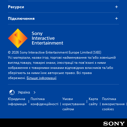
Ресурси
Підключення
© 2026 Sony Interactive Entertainment Europe Limited (SIEE)
Усі матеріали, назви ігор, торгові найменування та/або зовнішній
вигляд товару, товарні знаки, ілюстрації та пов'язані з ними
зображення є товарними знаками відповідних власників та/або
зберігають за ними їхнє авторське право. Всі права
збережені.
Більше інформації
Україна
Юридична
Політика
Умови
Карта
Політика
інформація
конфіденційності
користування
сайту
використання
сайтом
cookies