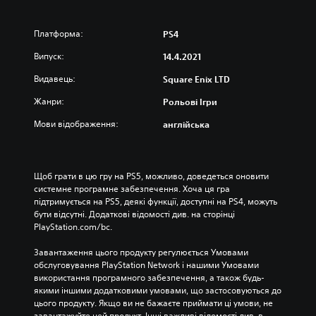
Платформа:
PS4
Випуск:
14.4.2021
Видавець:
Square Enix LTD
Жанри:
Рольові Ігри
Мови відображення:
англійська
Щоб грати в цю гру на PS5, можливо, доведеться оновити 
системне програмне забезпечення. Хоча ця гра 
підтримується на PS5, деякі функції, доступні на PS4, можуть 
бути відсутні. Додаткові відомості див. на сторінці 
PlayStation.com/bc.
Завантаження цього продукту регулюється Умовами 
обслуговування PlayStation Network і нашими Умовами 
використання програмного забезпечення, а також будь-
якими іншими додатковими умовами, що застосовуються до 
цього продукту. Якщо ви не бажаєте приймати ці умови, не 
завантажуйте цей продукт. Інші важливі відомості див. в 