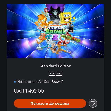
S
t
a
n
d
a
r
d
E
d
i
t
i
Standard Edition
o
n
PS4
PS5
Nickelodeon All-Star Brawl 2
UAH 1 499,00
Покласти до кошика