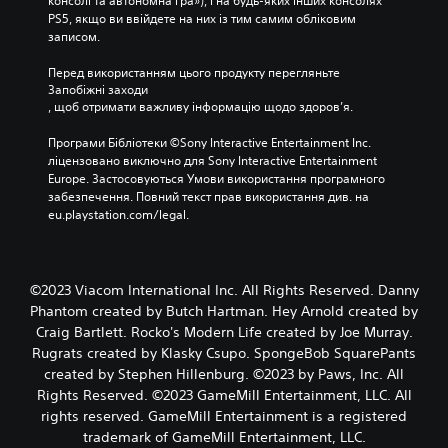
консолі та автономна гра»), і на будь-яких інших консолях 
PS5, якщо ви ввійдете на них із тим самим обліковим 
записом.
Перед використанням цього продукту перегляньте 
Запобіжні заходи
, щоб отримати важливу інформацію щодо здоров’я.
Програми Бібліотеки ©Sony Interactive Entertainment Inc. 
ліцензовано виключно для Sony Interactive Entertainment 
Europe. Застосовуються Умови використання програмного 
забезпечення. Повний текст прав використання див. на 
eu.playstation.com/legal.
©2023 Viacom International Inc. All Rights Reserved. Danny
Phantom created by Butch Hartman. Hey Arnold created by
Craig Bartlett. Rocko's Modern Life created by Joe Murray.
Rugrats created by Klasky Csupo. SpongeBob SquarePants
created by Stephen Hillenburg. ©2023 by Paws, Inc. All
Rights Reserved. ©2023 GameMill Entertainment, LLC. All
rights reserved. GameMill Entertainment is a registered
trademark of GameMill Entertainment, LLC.