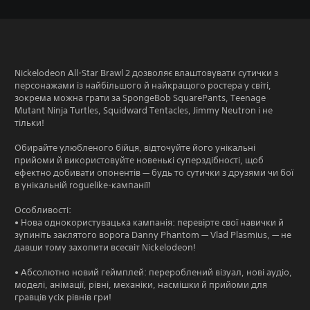
Nickelodeon All-Star Brawl 2 дозволяє влаштовувати сутички з
персонажами із найбільшого й найкращого ростера у світі,
зокрема можна грати за SpongeBob SquarePants, Teenage
Mutant Ninja Turtles, Squidward Tentacles, Jimmy Neutron і не
тільки!
Обирайте улюбленого бійця, відточуйте його унікальні
прийоми й використовуйте новенькі суперздібності, щоб
ефектно добивати опонентів — будь то сутички з друзями чи бої
в унікальній roguelike-кампанії!
Особливості:
• Нова однокористувацька кампанія: перевірте свої навички й
зупиніть заклятого ворога Danny Phantom — Vlad Plasmius, — не
давши тому захопити всесвіт Nickelodeon!
• Абсолютно новий геймплей: перероблений візуал, нові аудіо,
моделі, анімації, рівні, механіки, насмішки й прийоми для
гравців усіх рівнів гри!