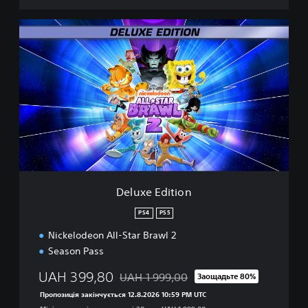
D
e
l
u
x
e
E
d
i
t
i
o
n
Deluxe Edition
PS4
PS5
Nickelodeon All-Star Brawl 2
Season Pass
UAH 399,80
UAH 1 999,00
Заощадьте 80%
Знижка від початкової ціни UAH 1 999,0
Пропозиція закінчується 12.8.2026 10:59 PM UTC