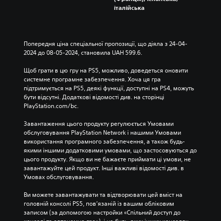
італійська
Попередня ціна спеціальної пропозиції, що діяла з 24-04-
2024 до 08-05-2024, становила UAH 599.6.
Щоб грати в цю гру на PS5, можливо, доведеться оновити 
системне програмне забезпечення. Хоча ця гра 
підтримується на PS5, деякі функції, доступні на PS4, можуть 
бути відсутні. Додаткові відомості див. на сторінці 
PlayStation.com/bc.
Завантаження цього продукту регулюється Умовами 
обслуговування PlayStation Network і нашими Умовами 
використання програмного забезпечення, а також будь-
якими іншими додатковими умовами, що застосовуються до 
цього продукту. Якщо ви не бажаєте приймати ці умови, не 
завантажуйте цей продукт. Інші важливі відомості див. в 
Умовах обслуговування.
Ви можете завантажувати та відтворювати цей вміст на 
головній консолі PS5, пов’язаній із вашим обліковим 
записом (за допомогою настройки «Спільний доступ до 