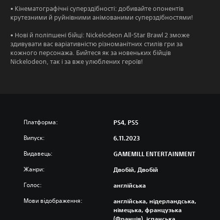
• Кінематографічні суперздібності: добивайте опонентів
крутезними й руйнівними анімованими суперздібностями!
• Нові й поліпшені бійці: Nickelodeon All-Star Brawl 2 зможе
здивувати вас варіативністю різноманітних стилів гри за
кожного персонажа. Бийтеся як за новеньких бійців
Nickelodeon, так і за вже улюблених героїв!
Платформа:
PS4, PS5
Випуск:
6.11.2023
Видавець:
GAMEMILL ENTERTAINMENT
Жанри:
Двобій, Двобій
Голос:
англійська
Мови відображення:
англійська, нідерландська,
німецька, французька
(Франція), іспанська,