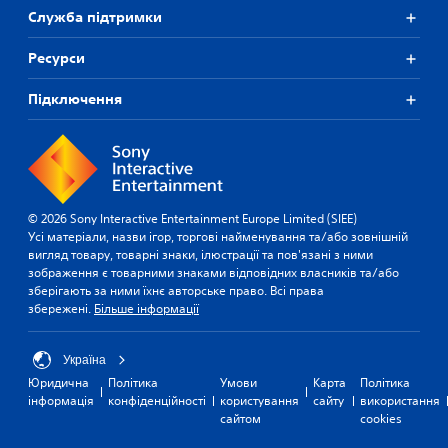
Служба підтримки
Ресурси
Підключення
© 2026 Sony Interactive Entertainment Europe Limited (SIEE)
Усі матеріали, назви ігор, торгові найменування та/або зовнішній
вигляд товару, товарні знаки, ілюстрації та пов'язані з ними
зображення є товарними знаками відповідних власників та/або
зберігають за ними їхнє авторське право. Всі права
збережені.
Більше інформації
Україна
Юридична
Політика
Умови
Карта
Політика
інформація
конфіденційності
користування
сайту
використання
сайтом
cookies