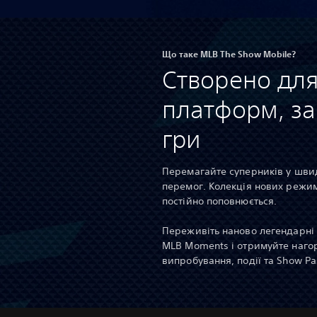
Що таке MLB The Show Mobile?
Створено для
платформ, за
гри
Перемагайте суперників у швид
перемог. Колекція нових режим
постійно поповнюється.
Переживіть наново легендарні 
MLB Moments і отримуйте наго
випробування, події та Show Pa