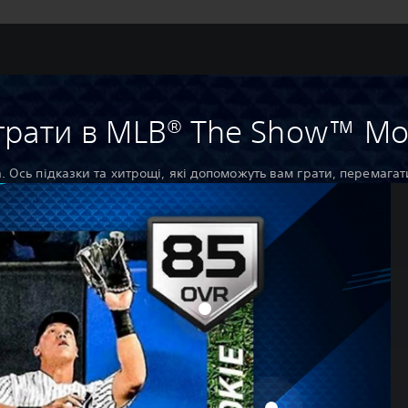
грати в MLB® The Show™ Mo
. Ось підказки та хитрощі, які допоможуть вам грати, перемагат