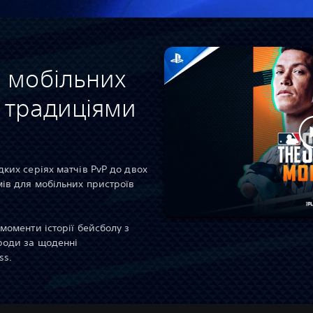
 мобільних
 традиціями
ких серіях матчів PvP до двох
ів для мобільних пристроїв
моменти історії бейсболу з
роди за щоденні
ss.