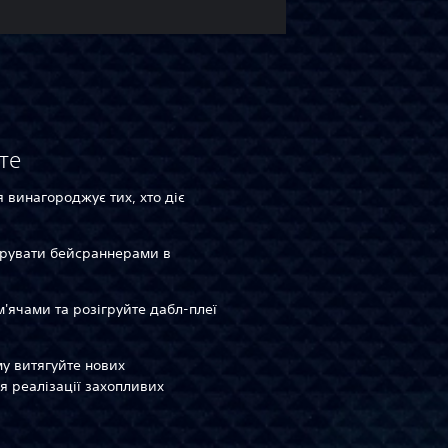
те
я винагороджує тих, хто діє
керувати бейсраннерами в
м'ячами та розігруйте дабл-плеї
му витягуйте нових
ля реалізації захопливих