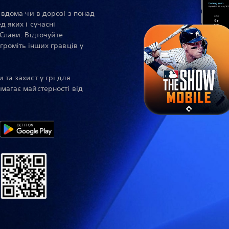
ї вдома чи в дорозі з понад
д яких і сучасні
 Слави. Відточуйте
 громіть інших гравців у
 та захист у грі для
имагає майстерності від