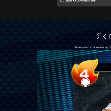
Більше особливостей
Як 
Починається нова ера