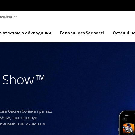
дтримка
з атлетом з обкладинки
Головні особливості
Останні н
e Show™
ова баскетбольна гра від
Show, яка поєднує
а динамічний екшен на