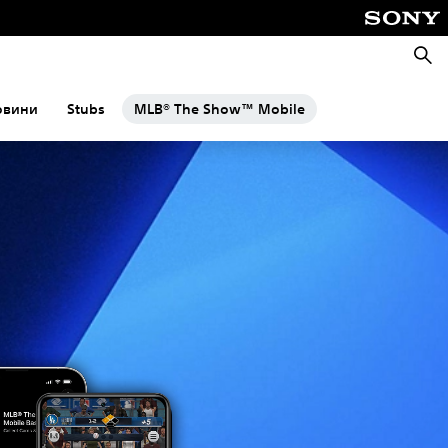
Пошу
овини
Stubs
MLB® The Show™ Mobile