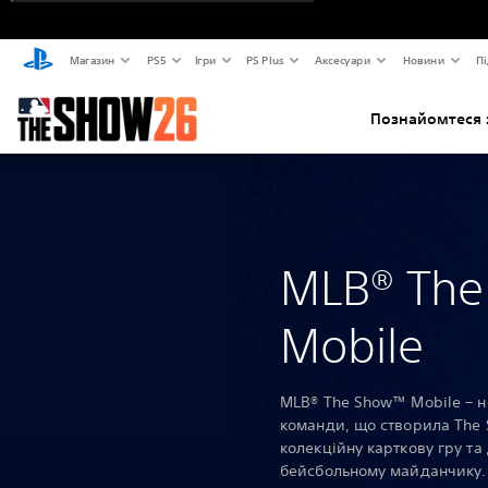
Магазин
PS5
Ігри
PS Plus
Аксесуари
Новини
Пі
Познайомтеся 
MLB® Th
Mobile
MLB® The Show™ Mobile – н
команди, що створила The 
колекційну карткову гру т
бейсбольному майданчику.