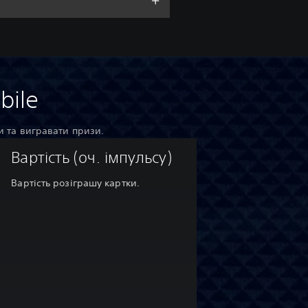
bile
и та вигравати призи.
Вартість (оч. імпульсу)
Вартість розіграшу картки.