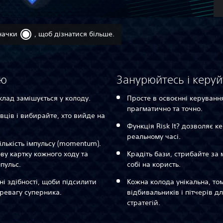
начки
, щоб дізнатися більше.
ію
Занурюйтесь і керуй
клад замішується у колоду.
Просте в освоєнні керуванн
прагматично та точно.
вців і вибирайте, хто вийде на
Функція Risk It? дозволяє 
реальному часі.
ількість імпульсу (momentum).
ову картку кожного ходу та
Крадіть бази, стрибайте за 
пульс.
собі на користь.
ні здібності, щоби підсилити
Кожна колода унікальна, то
ревагу суперника.
відбивальників і пітчерів д
стратегій.