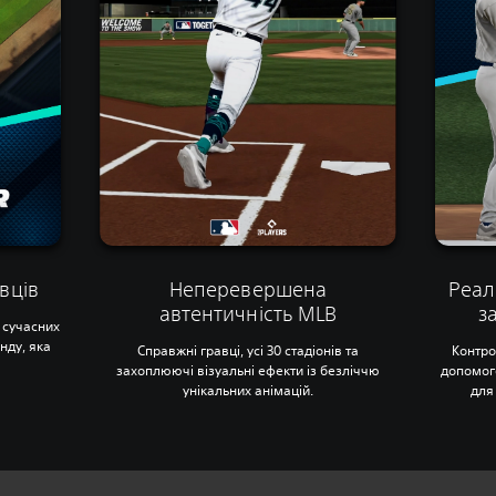
вців
Неперевершена
Реал
автентичність MLB
з
 сучасних
нду, яка
Справжні гравці, усі 30 стадіонів та
Контро
захоплюючі візуальні ефекти із безліччю
допомог
унікальних анімацій.
для