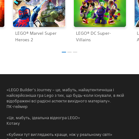
s
LEGO® Marvel Super
LEGO® DC Super-
Heroes 2
Villains
«LEGO Builder’s Journey – це, мабуть, найаутентичніша і
найсерйозніша гра Lego з тих, що будь-коли існували, в якій
відображені всі радісні аспекти вихідного матеріалу».
ПК-геймер
«Це, мабуть, ідеальна відеогра LEGO»
Котаку
«Кубики тут виглядають краще, ніж у реальному світі»