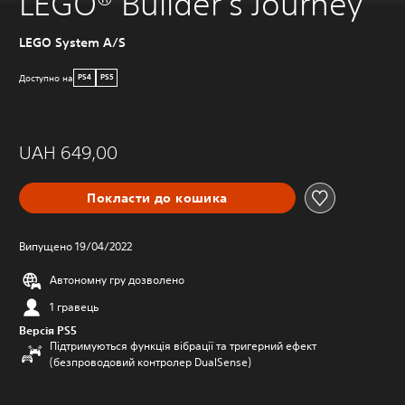
LEGO® Builder's Journey
LEGO System A/S
Доступно на
PS4
PS5
UAH 649,00
Покласти до кошика
Випущено 19/04/2022
Автономну гру дозволено
1 гравець
Версія PS5
Підтримуються функція вібрації та тригерний ефект
(безпроводовий контролер DualSense)