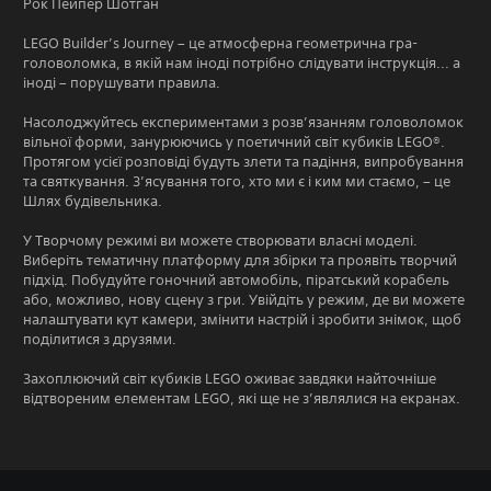
Рок Пейпер Шотган
LEGO Builder’s Journey – це атмосферна геометрична гра-
головоломка, в якій нам іноді потрібно слідувати інструкція... а
іноді – порушувати правила.
Насолоджуйтесь експериментами з розв’язанням головоломок
вільної форми, занурюючись у поетичний світ кубиків LEGO®.
Протягом усієї розповіді будуть злети та падіння, випробування
та святкування. З’ясування того, хто ми є і ким ми стаємо, – це
Шлях будівельника.
У Творчому режимі ви можете створювати власні моделі.
Виберіть тематичну платформу для збірки та проявіть творчий
підхід. Побудуйте гоночний автомобіль, піратський корабель
або, можливо, нову сцену з гри. Увійдіть у режим, де ви можете
налаштувати кут камери, змінити настрій і зробити знімок, щоб
поділитися з друзями.
Захоплюючий світ кубиків LEGO оживає завдяки найточніше
відтвореним елементам LEGO, які ще не з’являлися на екранах.