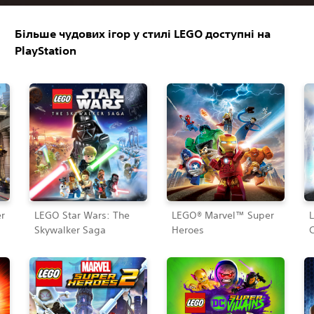
Більше чудових ігор у стилі LEGO доступні на
PlayStation
r
LEGO Star Wars: The
LEGO® Marvel™ Super
Skywalker Saga
Heroes
C