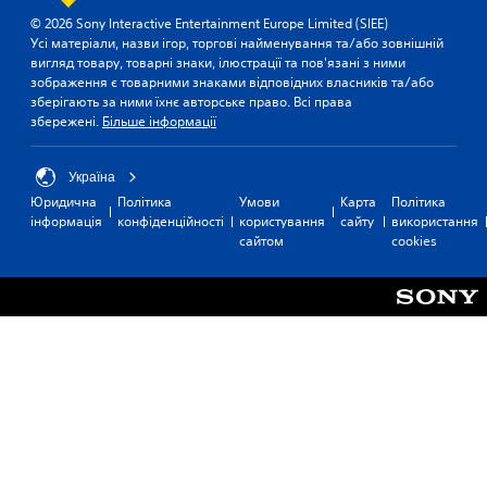
© 2026 Sony Interactive Entertainment Europe Limited (SIEE)
Усі матеріали, назви ігор, торгові найменування та/або зовнішній
вигляд товару, товарні знаки, ілюстрації та пов'язані з ними
зображення є товарними знаками відповідних власників та/або
зберігають за ними їхнє авторське право. Всі права
збережені.
Більше інформації
Україна
Юридична
Політика
Умови
Карта
Політика
інформація
конфіденційності
користування
сайту
використання
сайтом
cookies