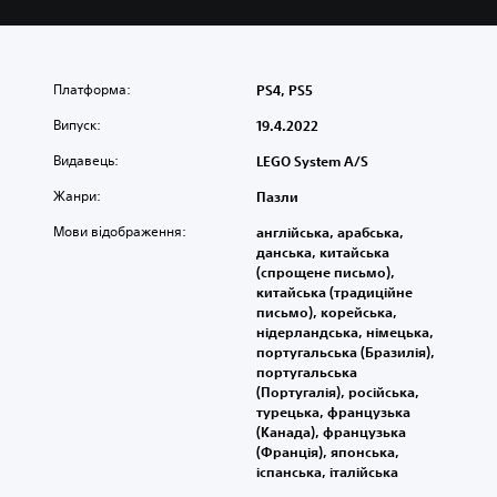
Платформа:
PS4, PS5
Випуск:
19.4.2022
Видавець:
LEGO System A/S
Жанри:
Пазли
Мови відображення:
англійська, арабська,
данська, китайська
(спрощене письмо),
китайська (традиційне
письмо), корейська,
нідерландська, німецька,
португальська (Бразилія),
португальська
(Португалія), російська,
турецька, французька
(Канада), французька
(Франція), японська,
іспанська, італійська