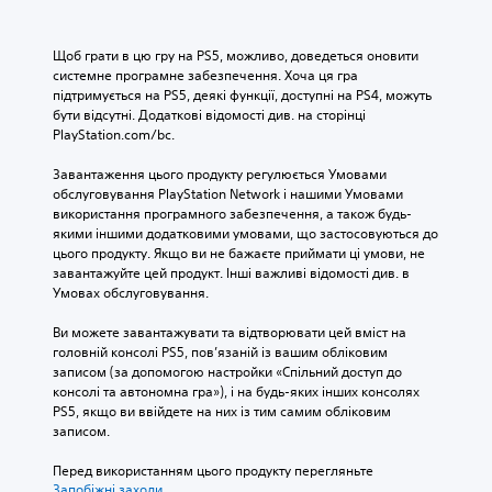
Щоб грати в цю гру на PS5, можливо, доведеться оновити 
системне програмне забезпечення. Хоча ця гра 
підтримується на PS5, деякі функції, доступні на PS4, можуть 
бути відсутні. Додаткові відомості див. на сторінці 
PlayStation.com/bc.
Завантаження цього продукту регулюється Умовами 
обслуговування PlayStation Network і нашими Умовами 
використання програмного забезпечення, а також будь-
якими іншими додатковими умовами, що застосовуються до 
цього продукту. Якщо ви не бажаєте приймати ці умови, не 
завантажуйте цей продукт. Інші важливі відомості див. в 
Умовах обслуговування.
Ви можете завантажувати та відтворювати цей вміст на 
головній консолі PS5, пов’язаній із вашим обліковим 
записом (за допомогою настройки «Спільний доступ до 
консолі та автономна гра»), і на будь-яких інших консолях 
PS5, якщо ви ввійдете на них із тим самим обліковим 
записом.
Перед використанням цього продукту перегляньте 
Запобіжні заходи