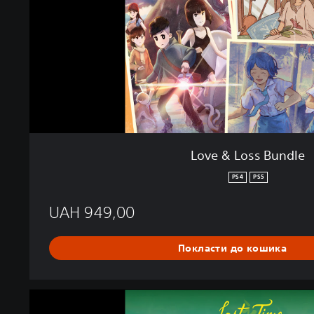
s
B
u
n
d
l
e
Love & Loss Bundle
PS4
PS5
UAH 949,00
Покласти до кошика
L
a