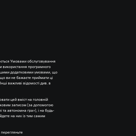
ється Умовами обслуговування 
и використання програмного 
ншими додатковими умовами, що 
що ви не бажаєте приймати ці 
нші важливі відомості див. в 
вати цей вміст на головній 
ліковим записом (за допомогою 
 та автономна гра»), і на будь-
йдете на них із тим самим 
 перегляньте 