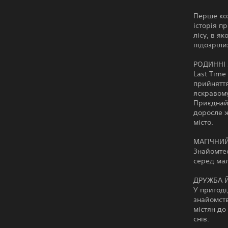
Перше кох
історія п
лісу, в я
підозріли
РОДИННІ 
Last Time
прийняття
яскравому 
Приєднайт
доросле ж
місто.
МАГІЧНИЙ
Знайомтес
серед мал
ДРУЖБА 
У пригоді
знайомств
містян до
снів.