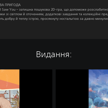
ВА ПРИГОДА
 I Saw You – затишна пошукова 2D-гра, що допоможе розслабитис
ки зі світлом й оточенням, додаткові завдання та колекційні пр
ь добру й теплу істрію, просякнуту ностальгією за давно минул
Видання:
L
a
s
t
T
i
m
e