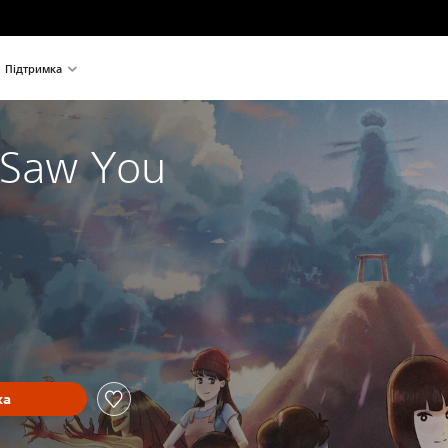
Підтримка
I Saw You
ка