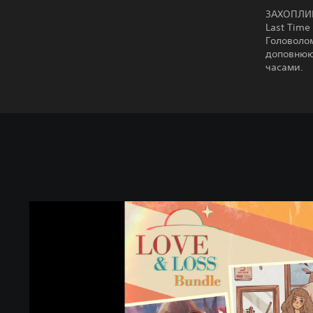
ЗАХОПЛИ
Last Time
Головолом
доповнюют
часами.
L
o
v
e
&
L
o
s