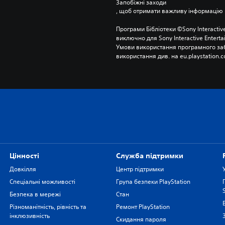
Запобіжні заходи
, щоб отримати важливу інформацію 
Програми Бібліотеки ©Sony Interactive
виключно для Sony Interactive Entert
Умови використання програмного заб
використання див. на eu.playstation.c
Цiнностi
Служба підтримки
Довкілля
Центр підтримки
Спеціальні можливості
Група безпеки PlayStation
Безпека в мережі
Стан
Різноманітність, рівність та
Ремонт PlayStation
інклюзивність
Скидання пароля