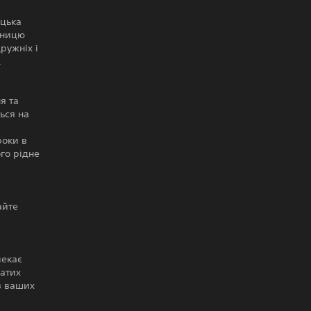
ицька
мницю
ружніх і
.
я та
ься на
роки в
го рідне
айте
чекає
катих
 з ваших