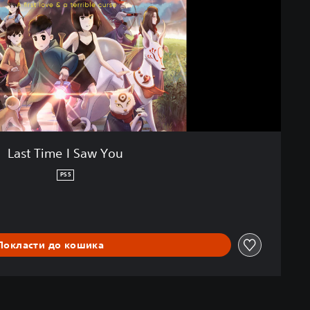
Last Time I Saw You
PS5
Покласти до кошика