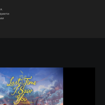
я.
едмети
ими