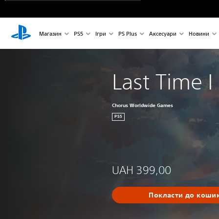
Магазин
PS5
Ігри
PS Plus
Аксесуари
Новини
Last Time 
Chorus Worldwide Games
PS5
UAH 399,00
Покласти до коши