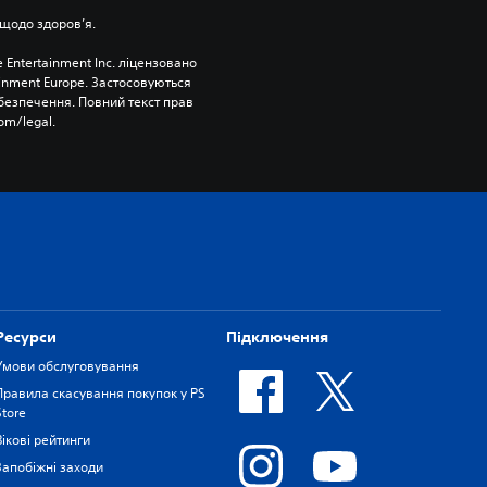
щодо здоров’я.
 Entertainment Inc. ліцензовано 
ainment Europe. Застосовуються 
езпечення. Повний текст прав 
om/legal.
Ресурси
Підключення
Умови обслуговування
Правила скасування покупок у PS
Store
Вікові рейтинги
Запобіжні заходи