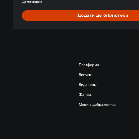
Демо-версія
Додати до бібліотеки
Платформа:
Випуск:
Видавець:
Жанри:
Мови відображення: