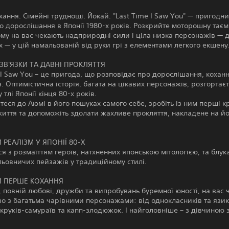
ання. Сімейні труднощі. Йокай. "Last Time I Saw You" — пригодн
ро дорослішання в Японії 1980-х років. Розкрийте моторошну тає
кому на вас чекають надприродні сили і ціла низка персонажів — д
х — у цій намальованій від руки грі з елементами легкого екшену
ЗВ'ЯЗКИ ТА ДАВНІ ПРОКЛЯТТЯ
 I Saw You – це пригода, що розповідає про дорослішання, коханн
. Оптимістична історія, багата на цікавих персонажів, розгортаєт
тлі Японії кінця 80-х років.
еся до Аюмі в його пошуках самого себе, зробіть із ним перші к
иття та допоможіть здолати жахливе прокляття, накладене на йо
 РЕАЛІЗМ У ЯПОНІЇ 80-Х
я з розмаїттям героїв, натхненних японською мітологією, та блук
ьовничих пейзажів у традиційному стилі.
Й ПЕРШЕ КОХАННЯ
, повній любові, дружби та випробувань буремної юності, на вас 
о з багатьма чарівними персонажами: від однокласників та язи
 круків-самураїв та капп-злодюжок. І найголовніше – з дівчиною