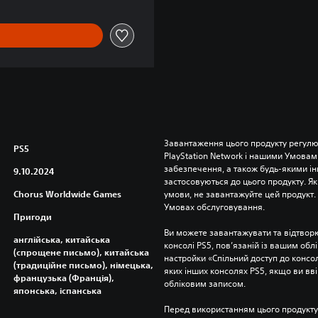
Завантаження цього продукту регулю
PS5
PlayStation Network і нашими Умовам
забезпечення, а також будь-якими і
9.10.2024
застосовуються до цього продукту. Як
Chorus Worldwide Games
умови, не завантажуйте цей продукт. І
Умовах обслуговування.
Пригоди
Ви можете завантажувати та відтворю
англійська, китайська
консолі PS5, пов’язаній із вашим об
(спрощене письмо), китайська
настройки «Спільний доступ до консолі
(традиційне письмо), німецька,
яких інших консолях PS5, якщо ви вві
французька (Франція),
обліковим записом.
японська, іспанська
Перед використанням цього продукту