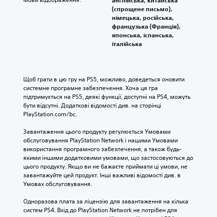
(спрощене письмо),
німецька, російська,
французька (Франція),
японська, іспанська,
італійська
Щоб грати в цю гру на PS5, можливо, доведеться оновити 
системне програмне забезпечення. Хоча ця гра 
підтримується на PS5, деякі функції, доступні на PS4, можуть 
бути відсутні. Додаткові відомості див. на сторінці 
PlayStation.com/bc.
Завантаження цього продукту регулюється Умовами 
обслуговування PlayStation Network і нашими Умовами 
використання програмного забезпечення, а також будь-
якими іншими додатковими умовами, що застосовуються до 
цього продукту. Якщо ви не бажаєте приймати ці умови, не 
завантажуйте цей продукт. Інші важливі відомості див. в 
Умовах обслуговування.
Одноразова плата за ліцензію для завантаження на кілька 
систем PS4. Вхід до PlayStation Network не потрібен для 