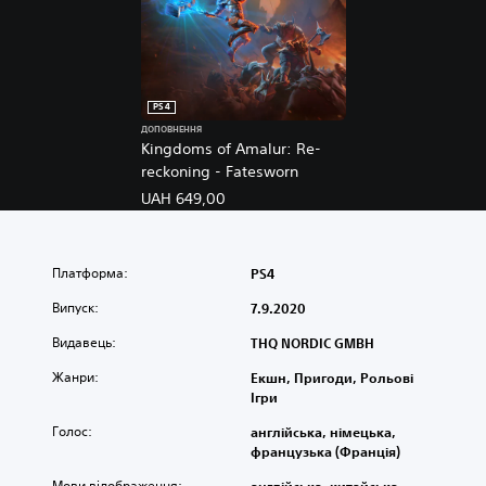
PS4
ДОПОВНЕННЯ
Kingdoms of Amalur: Re-
reckoning - Fatesworn
UAH 649,00
Платформа:
PS4
Випуск:
7.9.2020
Видавець:
THQ NORDIC GMBH
Жанри:
Екшн, Пригоди, Рольові
Ігри
Голос:
англійська, німецька,
французька (Франція)
Мови відображення:
англійська, китайська