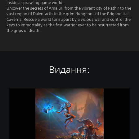
inside a sprawling game world.
Uncover the secrets of Amalur, from the vibrant city of Rathir to the
vast region of Dalentarth to the grim dungeons of the Brigand Hall
Caverns. Rescue a world torn apart by a vicious war and control the
keys to immortality as the first warrior ever to be resurrected from
the grips of death.
Видання:
K
i
n
g
d
o
m
s
o