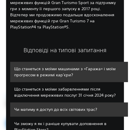
мережевих функцій Gran Turismo Sport за підтримку
Lexus LC500 / (потужність двигуна
гри з моменту її першого запуску в 2017 році.
N500)
Відтепер ми продовжимо подальше вдосконалення
мережевих функцій гри Gran Turismo 7 на
Новітнє купе від Lexus, представлене в 2017 р. Його
PlayStation®4 та PlayStation®5.
плавні лінії, що з'єднують елегантну передню
решітку і широкі задні крила, формують образ,
повний значності і краси. 5-літровий V8 двигун
Відповіді на типові запитання
потужністю 477 к. с. комплектується 10-ступінчастою
роботизованою КПП, вперше в світі застосованою на
легковому автомобілі.
Що станеться з моїми машинами з «Гаража» і моїм
прогресом в режимі кар'єри?
Що станеться з моїми забарвленнями після
відключення мережевих послуг 31 січня 2024 року?
ПРИСТІБНІТЬСЯ І В ПУТЬ
Відеоролики і знятки екрану
Чи матиму я доступ до всіх світових трас?
Видидва
Знятки екрану
Чи зможу я як і раніше купувати доповнення в
PlayStation Store?