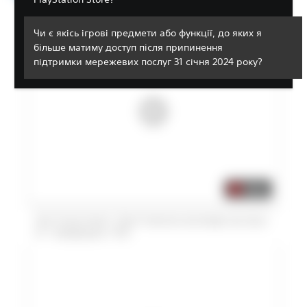
Чи є якісь ігрові предмети або функції, до яких я
більше матиму доступ після припинення
підтримки мережевих послуг 31 січня 2024 року?
Gran Turismo Sport – Льюїс Гамільтон розповідає про трасу
# 1 – Нюрбургринг | PS4