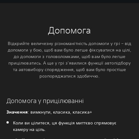
Допомога
Відкрийте величезну різноманітність допомоги у грі – від
допомоги у бою, щоб вам було легше фіксуватися на цілі,
до допомоги з головоломками, щоб вам було легше
прицілюватись. А ще у грі з'явилися функції автопідбору
та автовибору спорядження, щоб вам було простіше
розпоряджатися здобиччю.
Допомога у прицілюванні
Значення
: вимкнути, класика, класика+
Коли ви цілитеся, ця функція миттєво спрямовує
камеру на ціль.