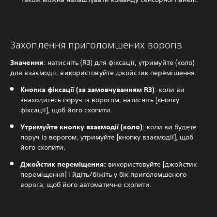
Захоплення приголомшених ворогів
Значення
: натисніть (R3) для фіксації, утримуйте (коло)
для взаємодії, використовуйте джойстик переміщення.
Кнопка фіксації (за замовчуванням R3)
: коли ви
знаходитесь поруч із ворогом, натисніть [кнопку
фіксації], щоб його схопити.
Утримуйте кнопку взаємодії (коло)
: коли ви будете
поруч із ворогом, утримуйте [кнопку взаємодії], щоб
його схопити.
Джойстик переміщення:
використовуйте [джойстик
переміщення] і йдіть/біжіть у бік приголомшеного
ворога, щоб його автоматично схопити.