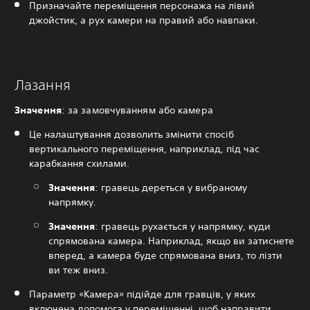
Призначайте переміщення персонажа на лівий
джойстик, а рух камери на правий або навпаки.
Лазання
Значення
: за замовчуванням або камера
Це налаштування дозволить змінити спосіб
вертикального переміщення, наприклад, під час
карабкання схилами.
Значення
: гравець дереться у вибраному
напрямку.
Значення
: гравець рухається у напрямку, куди
спрямована камера. Наприклад, якщо ви затиснете
вперед, а камера буде спрямована вниз, то лізти
ви теж вниз.
Параметр «Камера» підійде для гравців, у яких
включена допомога у переміщенні, щоб направити