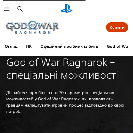
Пошук
Купити
Огляд
ПК
Офіційний посібник із битв
God of War R
God of War Ragnarök –
спеціальні можливості
Дізнайтеся про більш ніж 70 параметрів спеціальних
можливостей у God of War Ragnarök, які дозволяють
гравцям налаштувати ігровий процес відповідно до своїх
потреб.