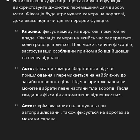
Натисніть кнопку фіксації, щоб активувати функцію,
використовуйте джойстик переміщення для вибору
мети. Фіксація буде утримувати камеру на ворогові,
доки якась подія чи дія не перерве функцію.
Класика:
фіксує камеру на ворогові, поки той не
впаде. Фіксація камери на якийсь час перерветься,
коли гравець цілиться. Ціль може скинути фіксацію,
застосувавши особливий прийом або відійшовши
на певну відстань.
Авто:
фіксація камери зберігається під час
прицілювання і перемикається на найближчу до
загиблого ворога ціль. Під час прицілювання ви
можете вибрати певні частини тіла ворогів. Після
скидання фіксація автоматично відновлюється.
Авто+:
крім вказаних налаштувань при
автоприцілюванні, також фіксується на ворогах за
межами екрана.