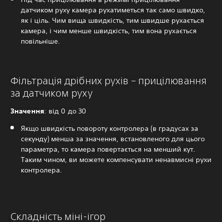
датчиком руху камера рухатиметься так само швидко,
як і ціль. Чим вища швидкість, тим швидше рухається
камера, і чим менше швидкість, тим вона рухається
повільніше.
Фільтрація дрібних рухів – прицілювання
за датчиком руху
Значення
: від 0 до 30
Якщо швидкість повороту контролера (в градусах за
секунду) менша за значення, встановленого для цього
параметра, то камера повертається на менший кут.
Таким чином, ви можете компенсувати ненавмисні рухи
контролера.
Складність міні-ігор