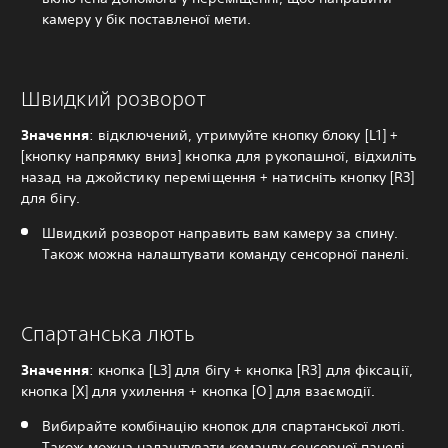
камеру у бік поставленої мети.
Швидкий розворот
Значення
: відключений, утримуйте кнопку блоку [L1] +
[кнопку напрямку вниз] кнопка для рукопашної, відхиліть
назад на джойстику переміщення + натисніть кнопку [R3]
для бігу.
Швидкий розворот направить вам камеру за спину.
Також можна налаштувати команду сенсорної панелі.
Спартанська лють
Значення
: кнопка [L3] для бігу + кнопка [R3] для фіксації,
кнопка [X] для ухилення + кнопка [O] для взаємодії.
Вибирайте комбінацію кнопок для спартанської люті.
Також можна налаштувати команду сенсорної панелі.