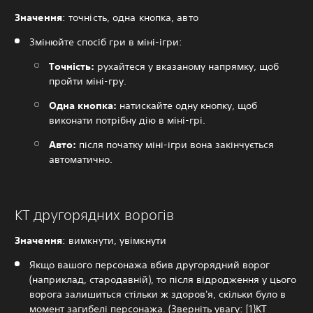
Значення
: точність, одна кнопка, авто
Змінюйте спосіб гри в міні-ігри:‎
Точність:
рухайтеся у вказаному напрямку, щоб
пройти міні-гру.
Одна кнопка:
натискайте одну кнопку, щоб
виконати потрібну дію в міні-грі.
Авто:
після початку міні-ігри вона закінчується
автоматично.
КТ другорядних ворогів
Значення
: вимкнути, увімкнути
Якщо вашого персонажа вбив другорядний ворог
(наприклад, стародавній), то після відродження у цього
ворога залишиться стільки ж здоров'я, скільки було в
момент загибелі персонажа. ‎‎(Зверніть увагу: [1}КТ