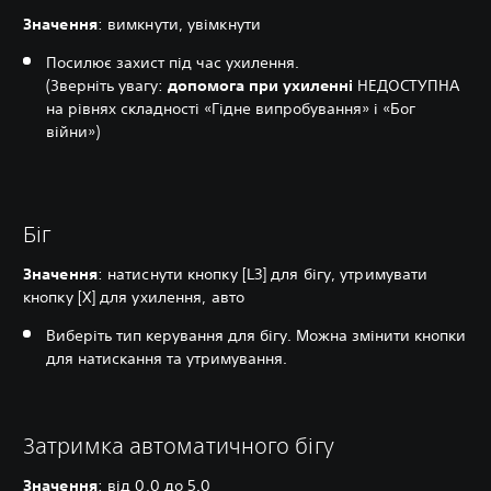
Значення
: вимкнути, увімкнути
Посилює захист під час ухилення.
(Зверніть увагу:
допомога при ухиленні
НЕДОСТУПНА
на рівнях складності «Гідне випробування» і «Бог
війни»)
Біг
Значення
: натиснути кнопку [L3] для бігу, утримувати
кнопку [X] для ухилення, авто
Виберіть тип керування для бігу. Можна змінити кнопки
для натискання та утримування.
Затримка автоматичного бігу
Значення
: від 0,0 до 5.0