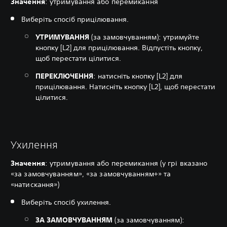
Значення
: утримування або перемикання
Виберіть спосіб прицілювання.
УТРИМУВАННЯ
(за замовчуванням): утримуйте
кнопку [L2] для прицілювання. Відпустіть кнопку,
щоб перестати цілитися.
ПЕРЕКЛЮЧЕННЯ
: натисніть кнопку [L2] для
прицілювання. Натисніть кнопку [L2], щоб перестати
цілитися.‎
Ухилення
Значення
: утримування або перемикання (у грі вказано
«за замовчуванням», «за замовчуванням+» та
«натискання»)
Виберіть спосіб ухилення.
ЗА ЗАМОВЧУВАННЯМ
(за замовчуванням):