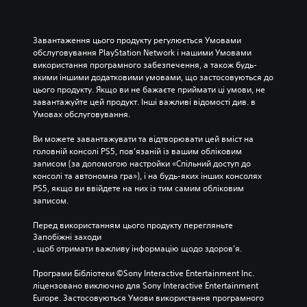
Завантаження цього продукту регулюється Умовами 
обслуговування PlayStation Network і нашими Умовами 
використання програмного забезпечення, а також будь-
якими іншими додатковими умовами, що застосовуються до 
цього продукту. Якщо ви не бажаєте приймати ці умови, не 
завантажуйте цей продукт. Інші важливі відомості див. в 
Умовах обслуговування.
Ви можете завантажувати та відтворювати цей вміст на 
головній консолі PS5, пов’язаній із вашим обліковим 
записом (за допомогою настройки «Спільний доступ до 
консолі та автономна гра»), і на будь-яких інших консолях 
PS5, якщо ви ввійдете на них із тим самим обліковим 
записом.
Перед використанням цього продукту перегляньте 
Запобіжні заходи
, щоб отримати важливу інформацію щодо здоров’я.
Програми Бібліотеки ©Sony Interactive Entertainment Inc. 
ліцензовано виключно для Sony Interactive Entertainment 
Europe. Застосовуються Умови використання програмного 