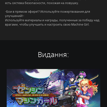
есть система безопасности, похожая на ловушку.
-Бои в прямом эфире!? Используйте пожертвования для
улучшений!-
Используйте материалы и награды, полученные за победу над
врагами, чтобы улучшить и настроить свою Machine Girl.
Видання:
S
t
a
n
d
a
r
d