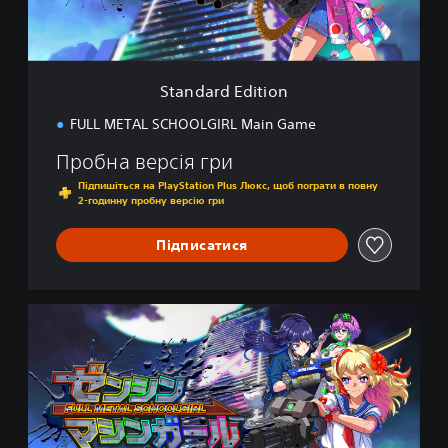
E
d
i
t
i
Standard Edition
o
n
FULL METAL SCHOOLGIRL Main Game
Пробна версія гри
Підпишіться на PlayStation Plus Люкс, щоб пограти в повну
2-годинну пробну версію гри
Підписатися
D
e
l
u
x
e
E
d