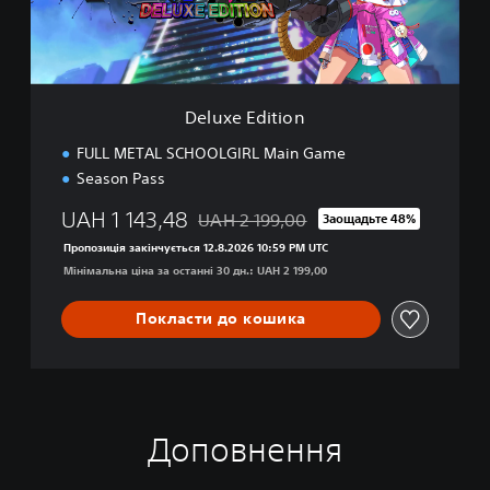
i
t
i
o
n
Deluxe Edition
FULL METAL SCHOOLGIRL Main Game
Season Pass
UAH 1 143,48
UAH 2 199,00
Заощадьте 48%
Знижка від початкової ціни UAH 2 199,
Пропозиція закінчується 12.8.2026 10:59 PM UTC
Мінімальна ціна за останні 30 дн.: UAH 2 199,00
Покласти до кошика
Доповнення