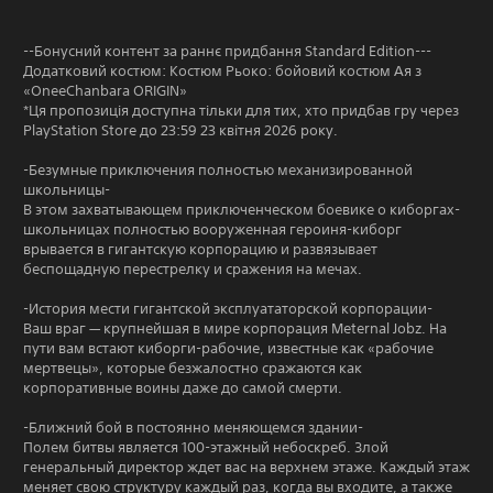
--Бонусний контент за раннє придбання Standard Edition---
Додатковий костюм: Костюм Рьоко: бойовий костюм Ая з
«OneeChanbara ORIGIN»
*Ця пропозиція доступна тільки для тих, хто придбав гру через
PlayStation Store до 23:59 23 квітня 2026 року.
-Безумные приключения полностью механизированной
школьницы-
В этом захватывающем приключенческом боевике о киборгах-
школьницах полностью вооруженная героиня-киборг
врывается в гигантскую корпорацию и развязывает
беспощадную перестрелку и сражения на мечах.
-История мести гигантской эксплуататорской корпорации-
Ваш враг — крупнейшая в мире корпорация Meternal Jobz. На
пути вам встают киборги-рабочие, известные как «рабочие
мертвецы», которые безжалостно сражаются как
корпоративные воины даже до самой смерти.
-Ближний бой в постоянно меняющемся здании-
Полем битвы является 100-этажный небоскреб. Злой
генеральный директор ждет вас на верхнем этаже. Каждый этаж
меняет свою структуру каждый раз, когда вы входите, а также