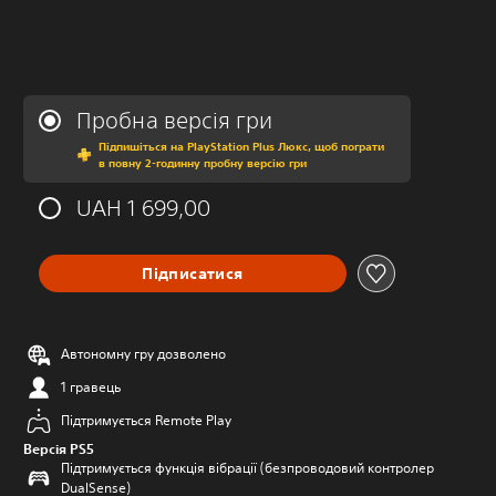
Пробна версія гри
Підпишіться на PlayStation Plus Люкс, щоб пограти
в повну 2-годинну пробну версію гри
UAH 1 699,00
Підписатися
Автономну гру дозволено
1 гравець
Підтримується Remote Play
Версія PS5
Підтримується функція вібрації (безпроводовий контролер
DualSense)