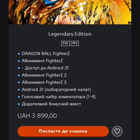
y
E
d
i
t
Legendary Edition
i
o
PS4
PS5
n
DRAGON BALL FighterZ
Абонемент FighterZ
- Доступ до Android 21
Абонемент FighterZ 2
Абонемент FighterZ 3
Android 21 (лабораторний халат)
Голосовий набір коментатора (1-4)
Додатковий бонусний вміст
UAH 3 899,00
Покласти до кошика