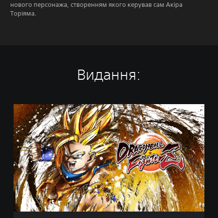
нового персонажа, створенням якого керував сам Акіра
Торіяма.
Видання:
D
R
A
G
O
N
B
A
L
L
F
i