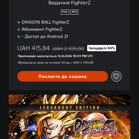
Видання FighterZ
r
Z
PS4
PS5
DRAGON BALL FighterZ
Абонемент FighterZ
- Доступ до Android 21
UAH 415,84
UAH 2 599,00
Заощадьте 84%
Знижка від початкової ціни UAH 2 599,0
Пропозиція закінчується 12.8.2026 10:59 PM UTC
Мінімальна ціна за останні 30 дн.: UAH 2 599,00
Покласти до кошика
L
e
g
e
n
d
a
r