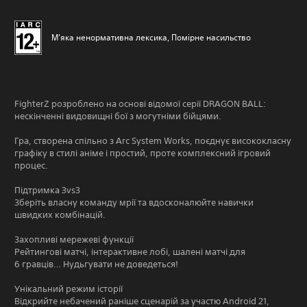
М’яка ненормативна лексика, Помірне насильство
FighterZ розроблено на основі відомої серії DRAGON BALL:
нескінченні видовищні бої з могутніми бійцями.
Гра, створена спільно з Arc System Works, поєднує висококласну
графіку в стилі аніме і простий, проте комплексний ігровий
процес.
Підтримка 3vs3
Зберіть власну команду мрії та вдосконалюйте навички
швидких комбінацій.
Захопливі мережеві функції
Рейтингові матчі, інтерактивне лобі, шалені матчі для
6 гравців… Нудьгувати не доведеться!
Унікальний режим історії
Відкрийте небачений раніше сценарій за участю Android 21,