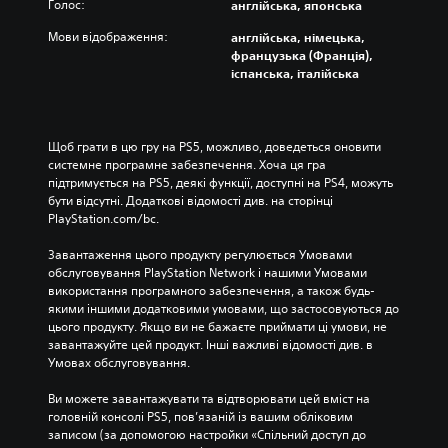
Голос:
англійська, японська
Мови відображення:
англійська, німецька,
французька (Франція),
іспанська, італійська
Щоб грати в цю гру на PS5, можливо, доведеться оновити 
системне програмне забезпечення. Хоча ця гра 
підтримується на PS5, деякі функції, доступні на PS4, можуть 
бути відсутні. Додаткові відомості див. на сторінці 
PlayStation.com/bc.
Завантаження цього продукту регулюється Умовами 
обслуговування PlayStation Network і нашими Умовами 
використання програмного забезпечення, а також будь-
якими іншими додатковими умовами, що застосовуються до 
цього продукту. Якщо ви не бажаєте приймати ці умови, не 
завантажуйте цей продукт. Інші важливі відомості див. в 
Умовах обслуговування.
Ви можете завантажувати та відтворювати цей вміст на 
головній консолі PS5, пов’язаній із вашим обліковим 
записом (за допомогою настройки «Спільний доступ до 