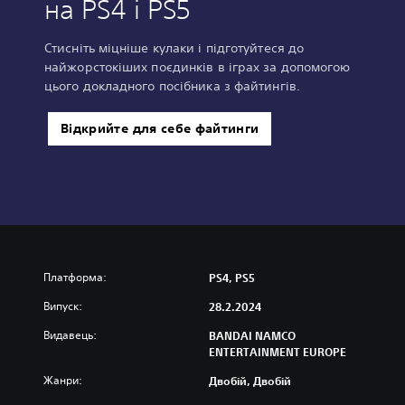
на PS4 і PS5
Стисніть міцніше кулаки і підготуйтеся до
найжорстокіших поєдинків в іграх за допомогою
цього докладного посібника з файтингів.
Відкрийте для себе файтинги
Платформа:
PS4, PS5
Випуск:
28.2.2024
Видавець:
BANDAI NAMCO
ENTERTAINMENT EUROPE
Жанри:
Двобій, Двобій