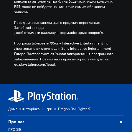
консолі та автономна гра»), і на будь-яких інших консолях 
PS5, якщо ви ввійдете на них із тим самим обліковим 
записом.
Перед використанням цього продукту перегляньте 
Запобіжні заходи
, щоб отримати важливу інформацію щодо здоров’я.
Програми Бібліотеки ©Sony Interactive Entertainment Inc. 
ліцензовано виключно для Sony Interactive Entertainment 
Europe. Застосовуються Умови використання програмного 
забезпечення. Повний текст прав використання див. на 
eu.playstation.com/legal.
Домашня сторінка
Ігри
Dragon Ball FighterZ
Про вас
ПРО SIE