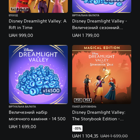
PS5
PS4
ЕПІЗОД
ВІРТУАЛЬНА ВАЛЮТА
Disney Dreamlight Valley: A
Disney Dreamlight Valley -
Rift in Time
Величезний сезонний
набір Місячного каміння -
UAH 999,00
UAH 1 799,00
16 500
PS5
PS4
ВІРТУАЛЬНА ВАЛЮТА
ПАКЕТ ДОПОВНЕНЬ
Величезний набір
Disney Dreamlight Valley:
місячного каміння - 14 500
The Storybook Edition -
Магічне видання
UAH 1 699,00
-35%
Ціна пропозиції: UAH 1 104,35. 
UAH 1 104,35
UAH 1 699,00