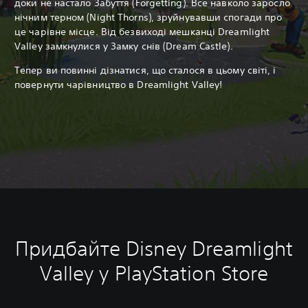
доки не настало Забуття (Forgetting). Все навколо заросло
нічним терном (Night Thorns), зруйнувавши спогади про
це чарівне місце. Від безвиході мешканці Dreamlight
Valley замкнулися у Замку снів (Dream Castle).
Тепер ви повинні дізнатися, що сталося в цьому світі, і
повернути чарівництво в Dreamlight Valley!
Придбайте Disney Dreamlight
Valley у PlayStation Store