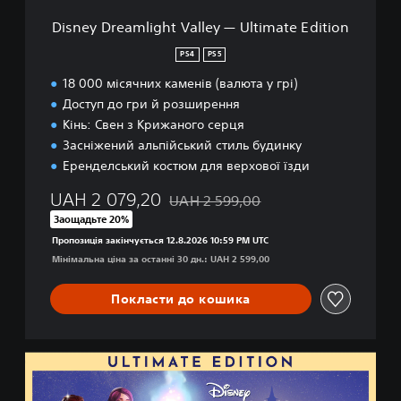
h
i
E
Disney Dreamlight Valley — Ultimate Edition
g
d
h
PS4
PS5
i
t
t
18 000 місячних каменів (валюта у грі)
V
i
a
Доступ до гри й розширення
o
l
Кінь: Свен з Крижаного серця
n
l
Засніжений альпійський стиль будинку
e
Еренделський костюм для верхової їзди
y
—
UAH 2 079,20
UAH 2 599,00
U
Знижка від початкової ціни UAH 2 599
l
Заощадьте 20%
t
Пропозиція закінчується 12.8.2026 10:59 PM UTC
i
Мінімальна ціна за останні 30 дн.: UAH 2 599,00
m
a
Покласти до кошика
t
e
E
d
D
i
i
t
s