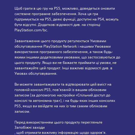
з
п
и
к
в
в
е
Щоб грати в цю гру на PS5, можливо, доведеться оновити 
.
е
и
у
р
системне програмне забезпечення. Хоча ця гра 
р
б
к
с
підтримується на PS5, деякі функції, доступні на PS4, можуть 
у
о
В
у
о
бути відсутні. Додаткові відомості див. на сторінці 
в
р
.
н
і
PlayStation.com/bc.
а
у
а
з
н
ч
ж
Завантаження цього продукту регулюється Умовами 
у
н
у
і
обслуговування PlayStation Network і нашими Умовами 
я
а
т
в
використання програмного забезпечення, а також будь-
г
л
л
.
якими іншими додатковими умовами, що застосовуються до 
р
и
ь
цього продукту. Якщо ви не бажаєте приймати ці умови, не 
о
в
н
завантажуйте цей продукт. Інші важливі відомості див. в 
ю
о
Ч
и
Умовах обслуговування.
.
с
і
й
т
т
к
Ви можете завантажувати та відтворювати цей вміст на 
і
к
Н
о
головній консолі PS5, пов’язаній із вашим обліковим 
д
і
а
записом (за допомогою настройки «Спільний доступ до 
м
ж
с
г
консолі та автономна гра»), і на будь-яких інших консолях 
ф
о
PS5, якщо ви ввійдете на них із тим самим обліковим 
у
а
о
й
записом.
б
д
с
р
т
у
т
т
Перед використанням цього продукту перегляньте 
и
и
в
(
Запобіжні заходи
к
т
а
о
, щоб отримати важливу інформацію щодо здоров’я.
і