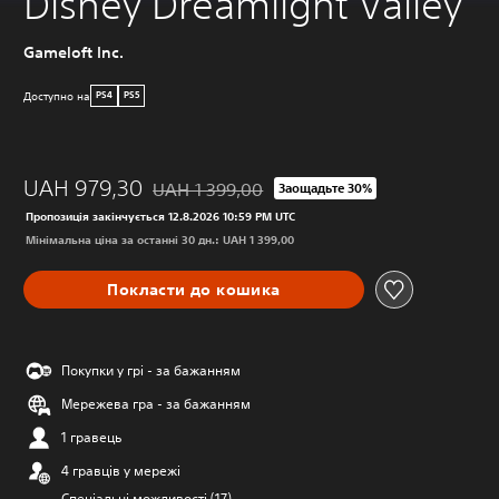
Disney Dreamlight Valley
Gameloft Inc.
Доступно на
PS4
PS5
UAH 979,30
UAH 1 399,00
Заощадьте 30%
Знижка від початкової ціни UAH 1 399,00
Пропозиція закінчується 12.8.2026 10:59 PM UTC
Мінімальна ціна за останні 30 дн.: UAH 1 399,00
Покласти до кошика
Покупки у грі - за бажанням
Мережева гра - за бажанням
1 гравець
4 гравців у мережі
Спеціальні можливості (17)