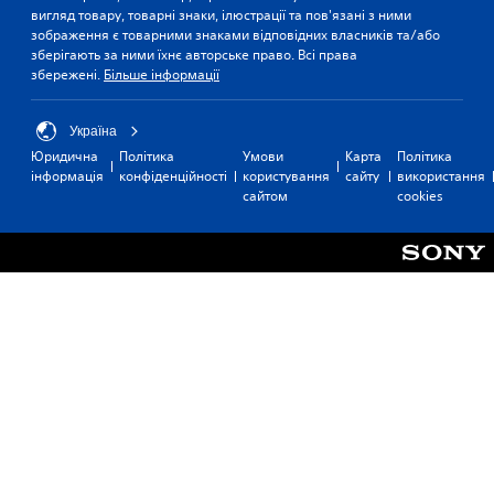
ч
а
,
вигляд товару, товарні знаки, ілюстрації та пов'язані з ними
н
ю
а
зображення є товарними знаками відповідних власників та/або
и
т
т
зберігають за ними їхнє авторське право. Всі права
к
ь
а
збережені.
Більше інформації
а
с
к
з
я
о
г
д
Україна
ж
р
е
к
Юридична
Політика
Умови
Карта
Політика
и
я
і
інформація
конфіденційності
користування
сайту
використання
.
к
н
сайтом
cookies
і
е
м
м
П
о
а
р
ж
т
и
л
и
з
и
к
у
в
и
о
п
,
с
и
я
т
н
к
і
е
і
і
м
н
н
о
н
в
ж
я
е
у