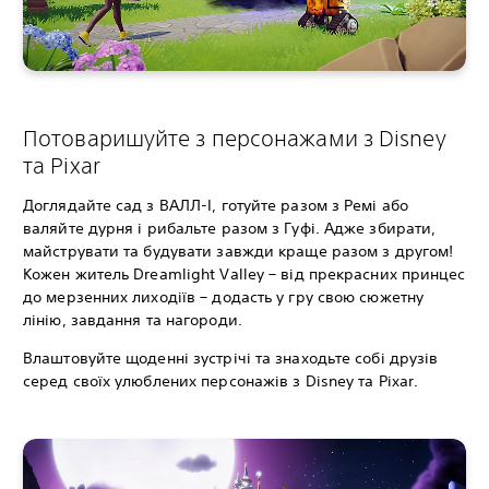
Потоваришуйте з персонажами з Disney
та Pixar
Доглядайте сад з ВАЛЛ-І, готуйте разом з Ремі або
валяйте дурня і рибальте разом з Гуфі. Адже збирати,
майструвати та будувати завжди краще разом з другом!
Кожен житель Dreamlight Valley – від прекрасних принцес
до мерзенних лиходіїв – додасть у гру свою сюжетну
лінію, завдання та нагороди.
Влаштовуйте щоденні зустрічі та знаходьте собі друзів
серед своїх улюблених персонажів з Disney та Pixar.