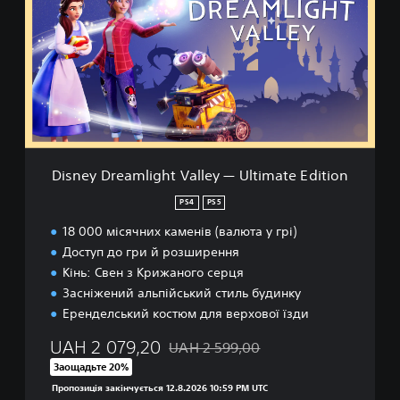
i
n
o
e
n
y
D
r
e
a
m
l
i
Disney Dreamlight Valley — Ultimate Edition
g
h
PS4
PS5
t
18 000 місячних каменів (валюта у грі)
V
a
Доступ до гри й розширення
l
Кінь: Свен з Крижаного серця
l
Засніжений альпійський стиль будинку
e
Еренделський костюм для верхової їзди
y
—
UAH 2 079,20
UAH 2 599,00
U
Знижка від початкової ціни UAH 2 599
l
Заощадьте 20%
t
Пропозиція закінчується 12.8.2026 10:59 PM UTC