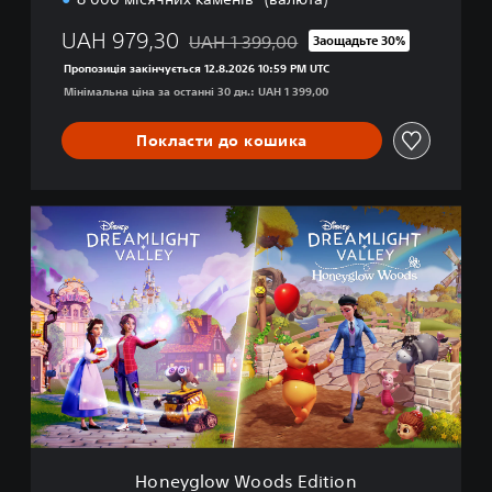
l
l
UAH 979,30
UAH 1 399,00
Заощадьте 30%
Знижка від початкової ціни UAH 1 399,0
e
Пропозиція закінчується 12.8.2026 10:59 PM UTC
y
Мінімальна ціна за останні 30 дн.: UAH 1 399,00
Покласти до кошика
H
o
n
e
y
g
l
o
w
W
o
o
d
Honeyglow Woods Edition
s