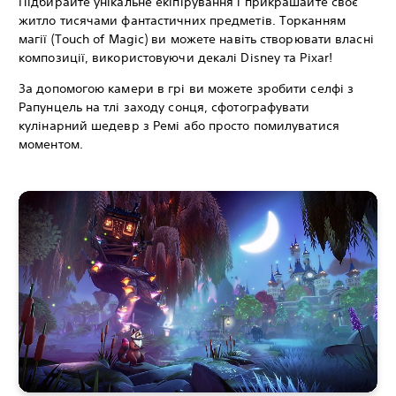
Підбирайте унікальне екіпірування і прикрашайте своє
житло тисячами фантастичних предметів. Торканням
магії (Touch of Magic) ви можете навіть створювати власні
композиції, використовуючи декалі Disney та Pixar!
За допомогою камери в грі ви можете зробити селфі з
Рапунцель на тлі заходу сонця, сфотографувати
кулінарний шедевр з Ремі або просто помилуватися
моментом.