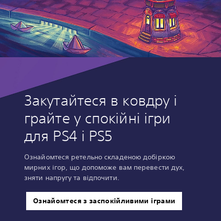
Закутайтеся в ковдру і
грайте у спокійні ігри
для PS4 і PS5
Ознайомтеся ретельно складеною добіркою
мирних ігор, що допоможе вам перевести дух,
зняти напругу та відпочити.
Ознайомтеся з заспокійливими іграми