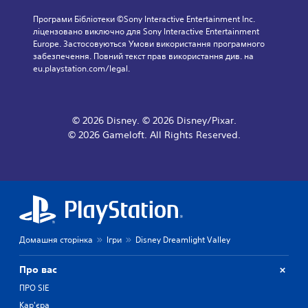
р
н
с
в
и
н
Програми Бібліотеки ©Sony Interactive Entertainment Inc. 
н
.
я
ліцензовано виключно для Sony Interactive Entertainment 
о
С
Europe. Застосовуються Умови використання програмного 
п
у
в
забезпечення. Повний текст прав використання див. на 
Р
і
б
н
eu.playstation.com/legal.
е
т
д
е
и
г
р
)
т
у
у
М
р
л
ч
о
© 2026 Disney. © 2026 Disney/Pixar.
и
ю
н
ж
в
© 2026 Gameloft. All Rights Reserved.
в
и
н
і
а
к
а
д
н
г
а
о
р
н
б
М
а
я
р
о
т
а
і
ж
и
ж
н
н
б
а
а
в
Домашня сторінка
Ігри
Disney Dreamlight Valley
е
ю
в
е
з
т
б
р
р
ь
Про вас
у
с
у
с
д
ПРО SIE
і
х
я
ь
і
ї
Кар'єра
т