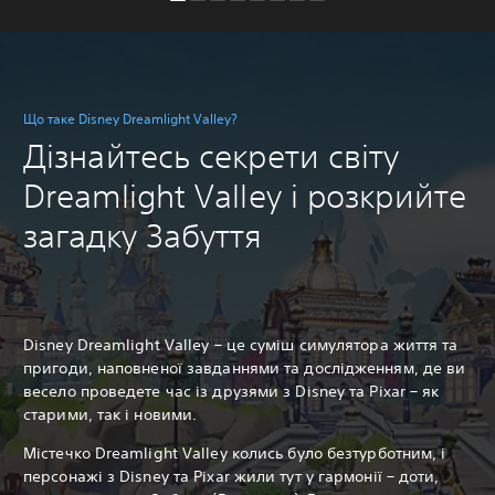
Що таке Disney Dreamlight Valley?
Дізнайтесь секрети світу
Dreamlight Valley і розкрийте
загадку Забуття
Disney Dreamlight Valley – це суміш симулятора життя та
пригоди, наповненої завданнями та дослідженням, де ви
весело проведете час із друзями з Disney та Pixar – як
старими, так і новими.
Містечко Dreamlight Valley колись було безтурботним, і
персонажі з Disney та Pixar жили тут у гармонії – доти,