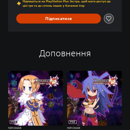
Підпишіться на PlayStation Plus Экстра, щоб мати доступ до
O
цієї гри та до сотень інших у Каталозі ігор
F
V
Підписатися
E
N
G
E
A
N
Доповнення
C
E
PS4
PS4
ПЕРСОНАЖ
ПЕРСОНАЖ