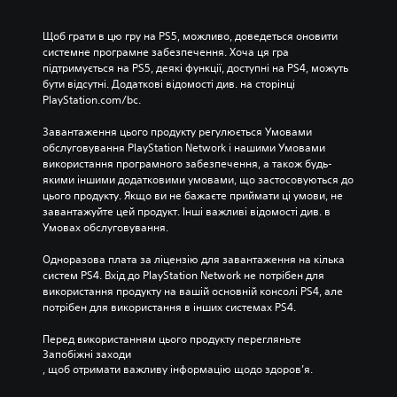
Щоб грати в цю гру на PS5, можливо, доведеться оновити 
системне програмне забезпечення. Хоча ця гра 
підтримується на PS5, деякі функції, доступні на PS4, можуть 
бути відсутні. Додаткові відомості див. на сторінці 
PlayStation.com/bc.
Завантаження цього продукту регулюється Умовами 
обслуговування PlayStation Network і нашими Умовами 
використання програмного забезпечення, а також будь-
якими іншими додатковими умовами, що застосовуються до 
цього продукту. Якщо ви не бажаєте приймати ці умови, не 
завантажуйте цей продукт. Інші важливі відомості див. в 
Умовах обслуговування.
Одноразова плата за ліцензію для завантаження на кілька 
систем PS4. Вхід до PlayStation Network не потрібен для 
використання продукту на вашій основній консолі PS4, але 
потрібен для використання в інших системах PS4.
Перед використанням цього продукту перегляньте 
Запобіжні заходи
, щоб отримати важливу інформацію щодо здоров’я.