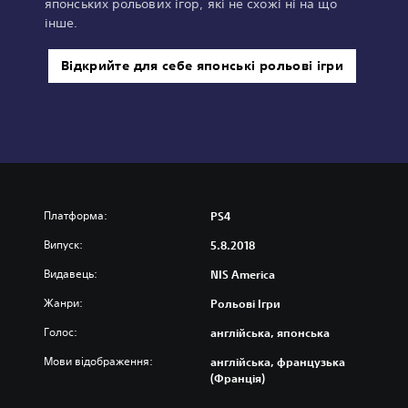
японських рольових ігор, які не схожі ні на що
інше.
Відкрийте для себе японські рольові ігри
Платформа:
PS4
Випуск:
5.8.2018
Видавець:
NIS America
Жанри:
Рольові Ігри
Голос:
англійська, японська
Мови відображення:
англійська, французька
(Франція)