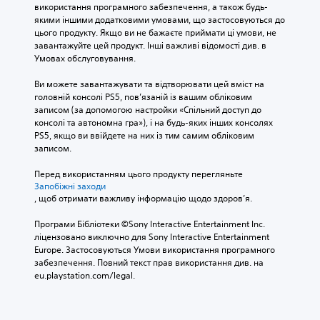
використання програмного забезпечення, а також будь-
якими іншими додатковими умовами, що застосовуються до 
цього продукту. Якщо ви не бажаєте приймати ці умови, не 
завантажуйте цей продукт. Інші важливі відомості див. в 
Умовах обслуговування.
Ви можете завантажувати та відтворювати цей вміст на 
головній консолі PS5, пов’язаній із вашим обліковим 
записом (за допомогою настройки «Спільний доступ до 
консолі та автономна гра»), і на будь-яких інших консолях 
PS5, якщо ви ввійдете на них із тим самим обліковим 
записом.
Перед використанням цього продукту перегляньте 
Запобіжні заходи
, щоб отримати важливу інформацію щодо здоров’я.
Програми Бібліотеки ©Sony Interactive Entertainment Inc. 
ліцензовано виключно для Sony Interactive Entertainment 
Europe. Застосовуються Умови використання програмного 
забезпечення. Повний текст прав використання див. на 
eu.playstation.com/legal.