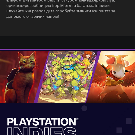
ельфом-дизайнером Бейліз, сукубом-менеджеркою Луа,
орчинею-розробницею ігор Міртл та багатьма іншими.
Слухайте їхні розповіді та спробуйте змінити їхні життя за
допомогою гарячих напоїв!