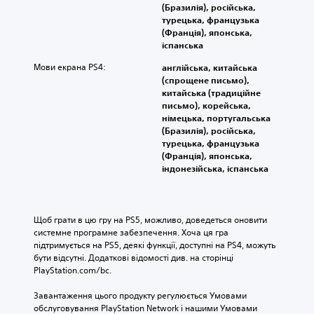
(Бразилія), російська,
турецька, французька
(Франція), японська,
іспанська
Мови екрана PS4:
англійська, китайська
(спрощене письмо),
китайська (традиційне
письмо), корейська,
німецька, португальська
(Бразилія), російська,
турецька, французька
(Франція), японська,
індонезійська, іспанська
Щоб грати в цю гру на PS5, можливо, доведеться оновити 
системне програмне забезпечення. Хоча ця гра 
підтримується на PS5, деякі функції, доступні на PS4, можуть 
бути відсутні. Додаткові відомості див. на сторінці 
PlayStation.com/bc.
Завантаження цього продукту регулюється Умовами 
обслуговування PlayStation Network і нашими Умовами 