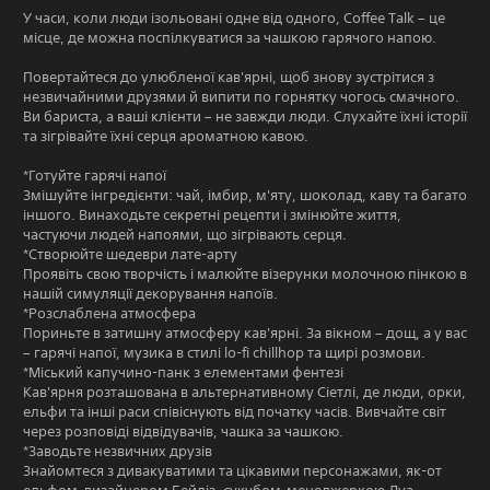
У часи, коли люди ізольовані одне від одного, Coffee Talk – це
місце, де можна поспілкуватися за чашкою гарячого напою.
Повертайтеся до улюбленої кав'ярні, щоб знову зустрітися з
незвичайними друзями й випити по горнятку чогось смачного.
Ви бариста, а ваші клієнти – не завжди люди. Слухайте їхні історії
та зігрівайте їхні серця ароматною кавою.
*Готуйте гарячі напої
Змішуйте інгредієнти: чай, імбир, м'яту, шоколад, каву та багато
іншого. Винаходьте секретні рецепти і змінюйте життя,
частуючи людей напоями, що зігрівають серця.
*Створюйте шедеври лате-арту
Проявіть свою творчість і малюйте візерунки молочною пінкою в
нашій симуляції декорування напоїв.
*Розслаблена атмосфера
Пориньте в затишну атмосферу кав'ярні. За вікном – дощ, а у вас
– гарячі напої, музика в стилі lo-fi chillhop та щирі розмови.
*Міський капучино-панк з елементами фентезі
Кав'ярня розташована в альтернативному Сіетлі, де люди, орки,
ельфи та інші раси співіснують від початку часів. Вивчайте світ
через розповіді відвідувачів, чашка за чашкою.
*Заводьте незвичних друзів
Знайомтеся з дивакуватими та цікавими персонажами, як-от