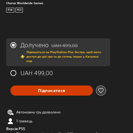
Chorus Worldwide Games
PS4
PS5
Долучено
UAH 499,00
Знижка від початкової ціни UAH 499,00
Підпишіться на PlayStation Plus Экстра, щоб мати
доступ до цієї гри та до сотень інших у Каталозі
ігор
UAH 499,00
Підписатися
Автономну гру дозволено
1 гравець
Версія PS5