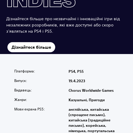
Дізнайтеся більше про незвичайні і інноваційні ігри від
незалежних розробників, які вже доступні або скоро
з'являться на PS4 і PS5.
Дізнайтеся більше
Платформа:
PS4, PS5
Випуск:
19.4.2023
Видавець:
Chorus Worldwide Games
Жанри:
Казуальні, Пригоди
Мови екрана PS5:
англійська, китайська
(спрощене письмо),
китайська (традиційне
письмо), корейська,
німецька, португальська