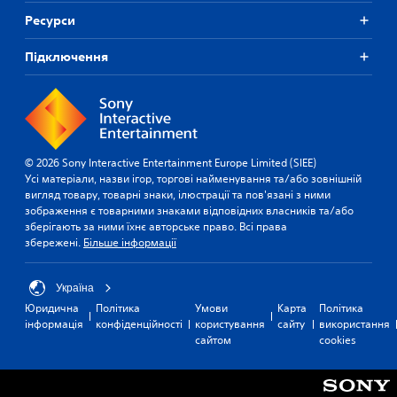
Ресурси
Підключення
© 2026 Sony Interactive Entertainment Europe Limited (SIEE)
Усі матеріали, назви ігор, торгові найменування та/або зовнішній
вигляд товару, товарні знаки, ілюстрації та пов'язані з ними
зображення є товарними знаками відповідних власників та/або
зберігають за ними їхнє авторське право. Всі права
збережені.
Більше інформації
Україна
Юридична
Політика
Умови
Карта
Політика
інформація
конфіденційності
користування
сайту
використання
сайтом
cookies