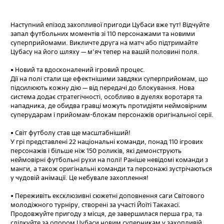
Наступний епізод захопливої пригоди Цубаси вже тут! Відчуйте
запал футбольних моментів зі 110 персонажами та новими
суперприйомами. Викличте друга на матч або підтримайте
Цубасу на його шляху — м’яч тепер на вашій половині поля.
• Новий та вдосконалений ігровий процес.
Дії на полі стали ще ефектнішими завдяки суперприйомам, що
підсилюють кожну дію — від передачі до блокування. Нова
система додає стратегічності, особливо в дуелях воротаря та
нападника, де обидва гравці можуть протидіяти неймовірним
суперударам і прийомам-блокам персонажів оригінальної серії.
• Світ футболу став ще масштабніший!
У грі представлені 22 національні команди, понад 110 ігрових
персонажів і більше ніж 150 роликів, які демонструють
неймовірні футбольні рухи на полі! Раніше невідомі команди з
манги, а також оригінальні команди та персонажі зустрічаються
у чудовій анімації. Це небувале захоплення!
• Переживіть ексклюзивні сюжетні доповнення саги Світового
молодіжного турніру, створені за участі Йоїті Такахасі.
Продовжуйте пригоду з місця, де завершилася перша гра, та
слідкуйте за опором Цубаси новим суперникам у захопливій