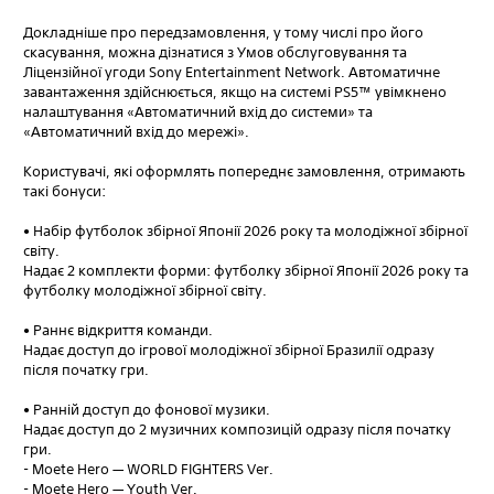
Докладніше про передзамовлення, у тому числі про його
скасування, можна дізнатися з Умов обслуговування та
Ліцензійної угоди Sony Entertainment Network. Автоматичне
завантаження здійснюється, якщо на системі PS5™ увімкнено
налаштування «Автоматичний вхід до системи» та
«Автоматичний вхід до мережі».
Користувачі, які оформлять попереднє замовлення, отримають
такі бонуси:
• Набір футболок збірної Японії 2026 року та молодіжної збірної
світу.
Надає 2 комплекти форми: футболку збірної Японії 2026 року та
футболку молодіжної збірної світу.
• Раннє відкриття команди.
Надає доступ до ігрової молодіжної збірної Бразилії одразу
після початку гри.
• Ранній доступ до фонової музики.
Надає доступ до 2 музичних композицій одразу після початку
гри.
- Moete Hero — WORLD FIGHTERS Ver.
- Moete Hero — Youth Ver.