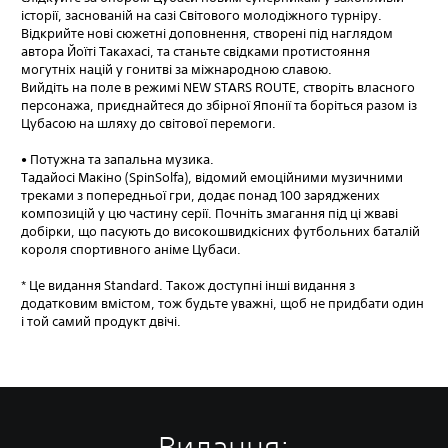
історії, заснованій на сазі Світового молодіжного турніру.
Відкрийте нові сюжетні доповнення, створені під наглядом
автора Йоїті Такахасі, та станьте свідками протистояння
могутніх націй у гонитві за міжнародною славою.
Вийдіть на поле в режимі NEW STARS ROUTE, створіть власного
персонажа, приєднайтеся до збірної Японії та боріться разом із
Цубасою на шляху до світової перемоги.
• Потужна та запальна музика.
Тадайосі Макіно (SpinSolfa), відомий емоційними музичними
треками з попередньої гри, додає понад 100 заряджених
композицій у цю частину серії. Почніть змагання під ці жваві
добірки, що пасують до високошвидкісних футбольних баталій
короля спортивного аніме Цубаси.
* Це видання Standard. Також доступні інші видання з
додатковим вмістом, тож будьте уважні, щоб не придбати один
і той самий продукт двічі.
Видання: