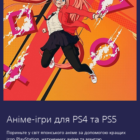
Аніме-ігри для PS4 та PS5
Пориньте у світ японського аніме за допомогою кращих
ігор PlayStation, натхненних аніме та мангою.