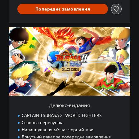
Попереднє замовлення
Д
е
л
ю
к
с
-
в
и
д
а
н
н
Делюкс-видання
я
CAPTAIN TSUBASA 2: WORLD FIGHTERS
Сезонна перепустка
Налаштування м’яча: чорний м’яч
Бонусний пакет за попереднє замовлення