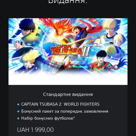
С
т
а
н
д
а
р
т
н
е
в
и
д
Стандартне видання
а
н
CAPTAIN TSUBASA 2: WORLD FIGHTERS
н
Бонусний пакет за попереднє замовлення
я
Набір бонусних футболок*
UAH 1 999,00