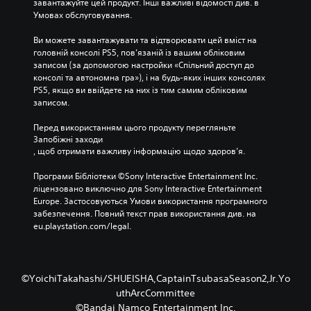
завантажуйте цей продукт. Інші важливі відомості див. в 
Умовах обслуговування.
Ви можете завантажувати та відтворювати цей вміст на 
головній консолі PS5, пов’язаній із вашим обліковим 
записом (за допомогою настройки «Спільний доступ до 
консолі та автономна гра»), і на будь-яких інших консолях 
PS5, якщо ви ввійдете на них із тим самим обліковим 
записом.
Перед використанням цього продукту перегляньте 
Запобіжні заходи
, щоб отримати важливу інформацію щодо здоров’я.
Програми Бібліотеки ©Sony Interactive Entertainment Inc. 
ліцензовано виключно для Sony Interactive Entertainment 
Europe. Застосовуються Умови використання програмного 
забезпечення. Повний текст прав використання див. на 
eu.playstation.com/legal.
©YoichiTakahashi/SHUEISHA,CaptainTsubasaSeason2,Jr.Yo
uthArcCommittee
©Bandai Namco Entertainment Inc.