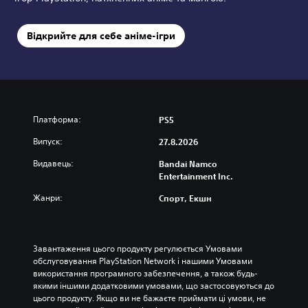
Відкрийте для себе аніме-ігри
Платформа:
PS5
Випуск:
27.8.2026
Видавець:
Bandai Namco
Entertainment Inc.
Жанри:
Спорт, Екшн
Завантаження цього продукту регулюється Умовами 
обслуговування PlayStation Network і нашими Умовами 
використання програмного забезпечення, а також будь-
якими іншими додатковими умовами, що застосовуються до 
цього продукту. Якщо ви не бажаєте приймати ці умови, не 