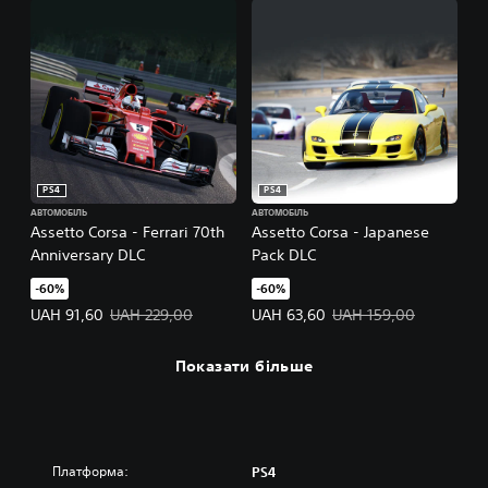
PS4
PS4
АВТОМОБІЛЬ
АВТОМОБІЛЬ
Assetto Corsa - Ferrari 70th
Assetto Corsa - Japanese
Anniversary DLC
Pack DLC
-60%
-60%
Ціна пропозиції: UAH 91,60. Початкова ціна: UAH 229,00.
Ціна пропозиції: UAH 63,60. Поч
UAH 91,60
UAH 229,00
UAH 63,60
UAH 159,00
Показати більше
Платформа:
PS4