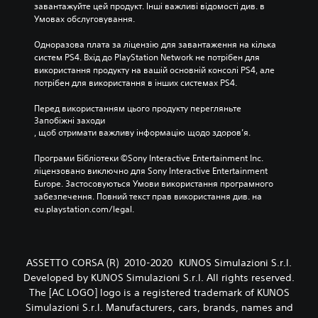
завантажуйте цей продукт. Інші важливі відомості див. в 
Умовах обслуговування.
Одноразова плата за ліцензію для завантаження на кілька 
систем PS4. Вхід до PlayStation Network не потрібен для 
використання продукту на вашій основній консолі PS4, але 
потрібен для використання в інших системах PS4.
Перед використанням цього продукту перегляньте 
Запобіжні заходи
, щоб отримати важливу інформацію щодо здоров’я.
Програми Бібліотеки ©Sony Interactive Entertainment Inc. 
ліцензовано виключно для Sony Interactive Entertainment 
Europe. Застосовуються Умови використання програмного 
забезпечення. Повний текст прав використання див. на 
eu.playstation.com/legal.
ASSETTO CORSA (R) 2010-2020 KUNOS Simulazioni S.r.l.
Developed by KUNOS Simulazioni S.r.l. All rights reserved.
The [AC LOGO] logo is a registered trademark of KUNOS
Simulazioni S.r.l. Manufacturers, cars, brands, names and