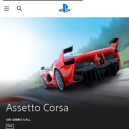
Пошук
Assetto Corsa
505 GAMES S.R.L.
PS4