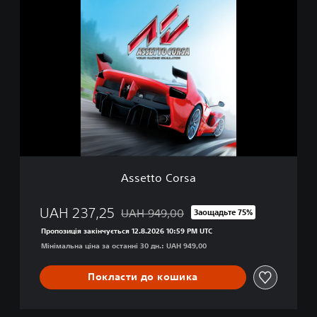
A
i
s
t
s
i
e
o
t
n
t
o
C
o
r
s
a
Assetto Corsa
UAH 237,25
UAH 949,00
Заощадьте 75%
Знижка від початкової ціни UAH 949,00
Пропозиція закінчується 12.8.2026 10:59 PM UTC
Мінімальна ціна за останні 30 дн.: UAH 949,00
Покласти до кошика