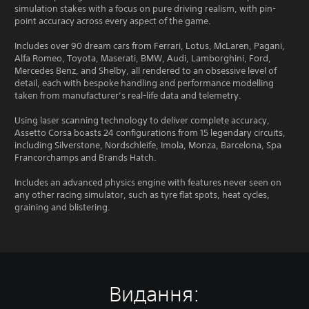
simulation stakes with a focus on pure driving realism, with pin-
point accuracy across every aspect of the game.
Includes over 90 dream cars from Ferrari, Lotus, McLaren, Pagani,
Alfa Romeo, Toyota, Maserati, BMW, Audi, Lamborghini, Ford,
Mercedes Benz, and Shelby, all rendered to an obsessive level of
detail, each with bespoke handling and performance modelling
taken from manufacturer’s real-life data and telemetry.
Using laser scanning technology to deliver complete accuracy,
Assetto Corsa boasts 24 configurations from 15 legendary circuits,
including Silverstone, Nordschleife, Imola, Monza, Barcelona, Spa
Francorchamps and Brands Hatch.
Includes an advanced physics engine with features never seen on
any other racing simulator, such as tyre flat spots, heat cycles,
graining and blistering.
Видання: