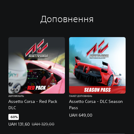
Доповнення
PS4
АВТОМОБІЛЬ
ПАКЕТ ДОПОВНЕНЬ
Assetto Corsa - Red Pack
Assetto Corsa - DLC Season
DLC
Pass
UAH 649,00
-60%
Ціна пропозиції: UAH 131,60. Початкова ціна: UAH 329,00.
UAH 131,60
UAH 329,00