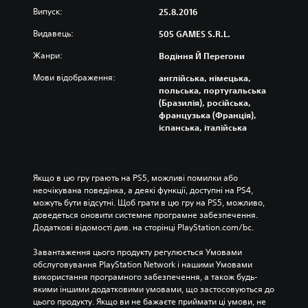
Випуск:
25.8.2016
Видавець:
505 GAMES S.R.L.
Жанри:
Водіння Й Перегони
Мови відображення:
англійська, німецька,
польська, португальська
(Бразилія), російська,
французька (Франція),
іспанська, італійська
Якщо в цю гру грають на PS5, можливі помилки або 
неочікувана поведінка, а деякі функції, доступні на PS4, 
можуть бути відсутні. Щоб грати в цю гру на PS5, можливо, 
доведеться оновити системне програмне забезпечення. 
Додаткові відомості див. на сторінці PlayStation.com/bc.
Завантаження цього продукту регулюється Умовами 
обслуговування PlayStation Network і нашими Умовами 
використання програмного забезпечення, а також будь-
якими іншими додатковими умовами, що застосовуються до 
цього продукту. Якщо ви не бажаєте приймати ці умови, не 