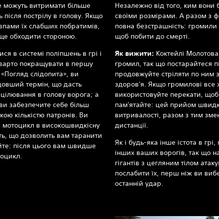
ле можуть витримати більше
Незалежно від того, ким вони 
 після пострілу в голову. Якщо
своїми розмірами. А разом з 
овпами їх слабших побратимів,
повна безстрашність: громили 
ще обходити стороною.‎
щоб побити до смерті.
ся в системі поліпшень в грі і
Як вижити:
Коктейлі Молотова
а варто покращувати в першу
громил, так що постарайтеся пі
«Погляд слідопита», ви
продовжуйте стріляти по ним 
довший термін, що дасть
здоров'я. Якщо громилові все 
ицілювання в голову ворога; а
використовуйте перекати, щоб 
ви забезпечите себе більш
пам'ятайте: цей прийом швидк
ою кількістю патронів. Ви
витривалості, разом з тим зм
й мотоцикл в високошвидкісну
дистанції.
ть, що дозволить вам таранити
Як і будь-яка інше істота в гр
айте: після цього вам швидше
інших ваших ворогів, так що н
тоцикл.
гігантів з цегляним тілом атак
послабити їх, перш ніж ви вибе
останній удар.