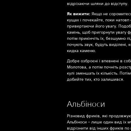
відрізаючи шляхи до відступу.
Як вижити:
Якщо не соромитеся
кущах і почекайте, поки натовп
привертаючи його увагу. Подоб
камінь, щоб пригорнути увагу фр
потім прикінчіть їх, безшумно п
почують звук, будуть виділені,
кидка каменю.
Добре озброєні і впевнені в соб
Молотова, а потім почніть розст
кулі зменшать їх кількість. Потім
добийте тих, кто залишився.
Альбіноси
Різновид фриків, які продовжую
Альбіноси – лише один вид їх му
відрізнити від інших фриків по 