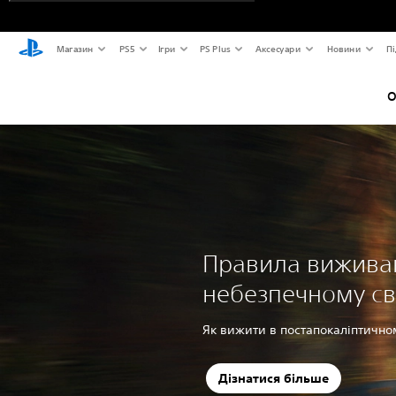
Магазин
PS5
Ігри
PS Plus
Аксесуари
Новини
Пі
О
Правила вижива
небезпечному сві
Як вижити в постапокаліптичном
Дізнатися більше