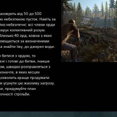
раховують від 50 до 500
ю небезпекою пусток. Навіть за
но небезпечні: всі члени орди
 керує колективний розум.
близько 40 орд, кожна з яких
реміщається за визначеними
а знайти їжу, до джерел води.
 битися з ордою, то
і і готові до битви, інакше
ом, швидко розправляться з
изначте, в яких місцях
 дозволить краще продумати
ди усунути цю жахливу загрозу.
ки, придумуйте план
очності стрільби.‎