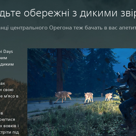
Будьте обережні з дикими зв
нці центрального Орегона теж бачать в вас апети
і Days
вним
 диким
бах
чи свою
е м'ясо в
ів
ерегтися
х вовків і
тріти під