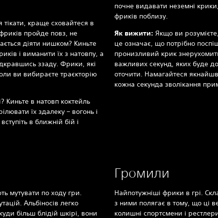
почне видавати неземні крики,
фриків поблизу.
 тікати, краще сховайтеся в
 фриків пройде повз, не
Як вижити:
Якщо ви розумієте,
ається діяти нишком? Киньте
це означає, що потрібно поспіши
иків і виманити їх з натовпу, а
пронизливий крик знерухомить
ідкравшись ззаду. Фрики, які
важливих секунд, яких буде д
 коли ви вибираєте траєкторію
оточити. Намагайтеся якнайш
кожна секунда зволікання при
і? Киньте в натовп коктейль
рілювати їх здалеку – вогонь і
 вступіть в ближній бій і
Громили
ть мутувати по ходу гри.
Найпотужніші фрики в грі. Скл
тацій. Альбіносів легко
з ними полягає в тому, що ці в
куди більш блідій шкірі, вони
колишні спортсмени і рестлери