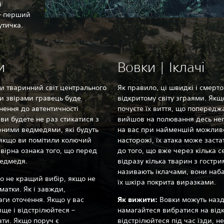
і
 – перший
утичка.
и
Вовки | Іклачі
и тваринний світ центрального
Як правило, ці швидкі і смерт
ми звірами гравець буде
відкритому світу зграями. Якщ
гнення до автентичності
почуєте їх виття, що попередж
ви будете не раз стикатися з
вийшов на полювання десь неп
рними ведмедями, які будуть
на вас при найменшій можливос
А якщо ви помітили колючий
насторожі, їх атака може заста
е вірна ознака того, що перед
до того, що вже через кілька с
ведмедя.‎
відразу кілька тварин з гостр
називають іклачами, вони наба
но не кращий вибір, якщо не
їх шкіра покрита виразками.‎
матки. Як і завжди,
аги оточення. Якщо у вас
Як вижити:
Вовки можуть назд
ище і відстрілюйтеся –
намагайтеся вибратися на відк
ати. Якщо поруч є
відстрілюйтеся під час їзди, н