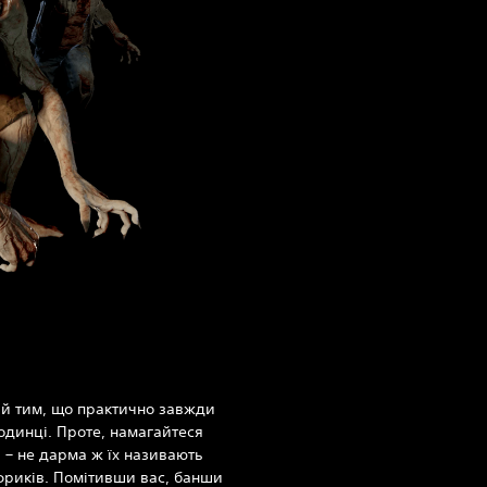
ий тим, що практично завжди
одинці. Проте, намагайтеся
і – не дарма ж їх називають
фриків. Помітивши вас, банши