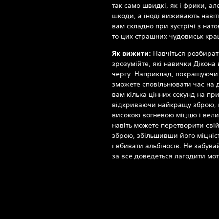
так само швидкі, як і фрики, а
шкоди, а іноді виживають навіть
вам складно при зустрічі з нат
то цих страшних чудовиськ кра
Як вижити:
Навчіться розбирати
зрозумійте, які навички Дікон
чергу. Наприклад, покращуючи 
зможете сповільнювати час на 
вам кілька цінних секунд на пр
відкриваючи найкращу зброю, 
високою вогневою міццю і велик
навіть можете перетворити сві
зброю, збільшивши його міцніс
і вбивати альбіносів. Не забув
за все доведеться лагодити мо