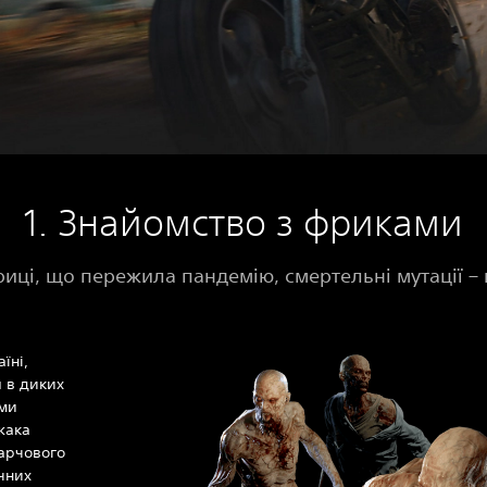
‎1. Знайомство з фриками
риці, що пережила пандемію, смертельні мутації – 
їні,
 в диких
їми
жака
арчового
чних