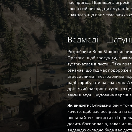
час пригод. Підвищена агресія 
зловісний вигляд цих мутантів
знак того, що вас чекає важка с
Ведмеді | Шатун
Розробники Bend Studio вивчил
Орегона, щоб зрозуміти, з яки
зустрічатися в пустці. Таке пра
означає, що під час подорожей 
агресивними і незграбними чо
раді спробувати вас на смак. 
дріт, який застряг в хутрі, то ц
вами шатун – мутована версія 
Як вижити:‎
Близький бій – точ
хочете, щоб вас розірвали на ш
постарайтеся витягти всі перев
досить боєприпасів, залазьте в
ведмедю складно буде вас діст