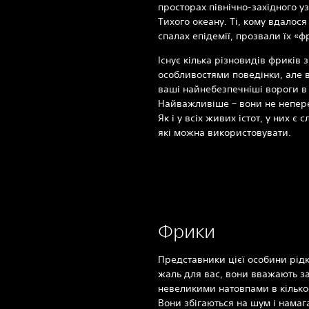
просторах північно-західного 
Тихого океану. Ті, кому вдалос
спалах епідемії, прозвали їх «
Існує кілька різновидів фриків 
особливостями поведінки, але в
ваші найнебезпечніші вороги в 
Найважливіше – вони не непер
Як і у всіх живих істот, у них є с
які можна використовувати.
Фрики
Представники цієї особини рідк
жаль для вас, вони вважають з
невеликими натовпами в кількост
Вони збігаються на шум і намаг