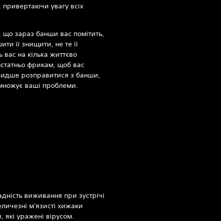
 привертаючи увагу всіх
 що зараз банши вас помітить,
ти її знищити, не те її
 вас на кілька життєво
остатньо фрикам, щоб вас
видше розправитися з банши,
множує ваші проблеми.‎
адність виживання при зустрічі
еличезні м'язисті хижаки
, які уражені вірусом.