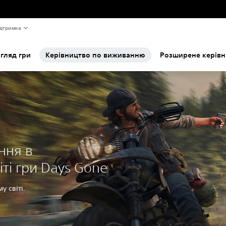
дтримка
гляд гри
Керівництво по виживанню
Розширене керів
ння в
ті гри Days Gone
у світі.