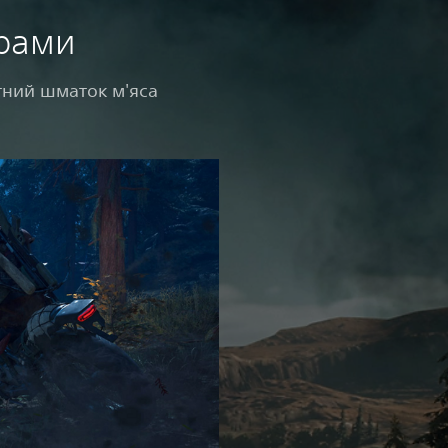
ірами
тний шматок м'яса