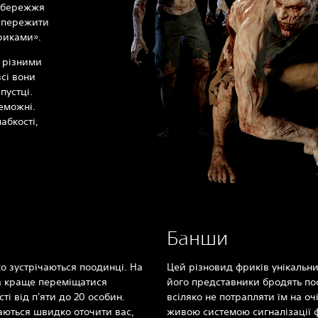
узбережжя
я пережити
фриками».
з різними
сі вони
пустці.
еможні.
лабкості,
Банши
о зустрічаються поодинці. На
Цей різновид фриків унікальн
а краще переміщатися
його представники бродять по
і від п'яти до 20 особин.
всіляко не потрапляти їм на оч
аються швидко оточити вас,
живою системою сигналізації 