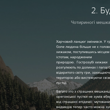
‎2. 
Чотириногі мешка
Харчовий ланцюг змінився. У гр
Gone людина більше не є голо
хижаком, поступившись місцем
істотам, народженим
природою. Гострозубі хижаки
розгулюють по долинах і пагор
відкритого світу гри, захищаю
територію або вистежуючи свіж
пустці.‎
Багато хто з страшних мешканц
орегонської пустки не зумів вб
від страшної епідемії: мутовани
ведмедів тепер часто можна зус