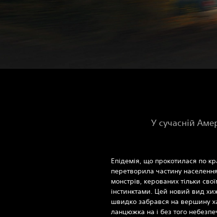
У сучасній Аме
Епідемія, що прокотилася по кра
перетворила частину населення
монстрів, керованих тільки сво
інстинктами. Цей новий вид хи
швидко забрався на вершину х
ланцюжка на і без того небезпе