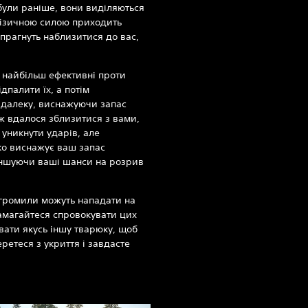
були раніше, вони виділяються
фізичною силою приходить
прагнуть наблизитися до вас,
 найбільш ефективні проти
дпалити їх, а потім
здалеку, виснажуючи запас
ж вдалося зблизитися з вами,
уникнути ударів, але
о виснажує ваш запас
еншуючи ваші шанси на розрив
і, громили можуть нападати на
амагайтеся спровокувати цих
увати якусь іншу тварюку, щоб
ретеся з укриття і завдасте