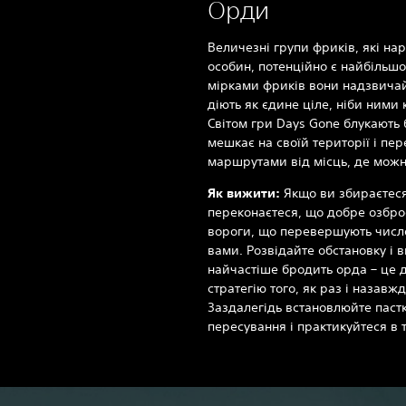
Орди
Величезні групи фриків, які на
особин, потенційно є найбільшо
мірками фриків вони надзвичай
діють як єдине ціле, ніби ними
Світом гри Days Gone блукають 
мешкає на своїй території і пе
маршрутами від місць, де можн
Як вижити:‎
Якщо ви збираєтеся
переконаєтеся, що добре озброєн
вороги, що перевершують числ
вами. Розвідайте обстановку і в
найчастіше бродить орда – це
стратегію того, як раз і назавж
Заздалегідь встановлюйте паст
пересування і практикуйтеся в т