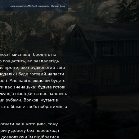
оносні мисливці бродять по
о пощастить, ви заздалегідь
ає про те, що прудконогий звір
одалік і буде готовий напасти
ті. Але навіть якщо ви будете
ти вас зненацька: будьте готові
екунд з нізвідки на вас налетить
ими зубами. Волков-мутантів
гато більше своїх побратимів, а
огнати ваш мотоцикл, тому
риту дорогу без перешкод і
е дозволяючи їм підібратися