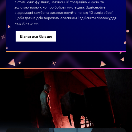
в стилі кунг-фу-панк, натхненній традиціями «уся» та
золотою ерою кіно про бойові мистецтва. Здійснюйте
видовищні комбо та використовуйте понад 40 видів зброї,
щоби дати відсіч ворожим асасинам і здійснити правосуддя
над убивцями.
Дізнатися більше