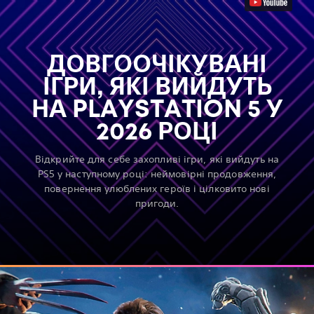
ДОВГООЧІКУВАНІ
ІГРИ, ЯКІ ВИЙДУТЬ
НА PLAYSTATION 5 У
2026 РОЦІ
Відкрийте для себе захопливі ігри, які вийдуть на
PS5 у наступному році: неймовірні продовження,
повернення улюблених героїв і цілковито нові
пригоди.