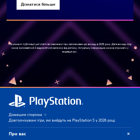
Дізнатися більше
На момент публікації цієї статті всі зазначені ігри заплановані до виходу в 2026 році. Дата виходу ігор
може змінюватися й відрізнятися залежно від регіону. Актуальну інформацію можна отримати у
видавця гри.
Домашня сторінка
Довгоочікувані ігри, які вийдуть на PlayStation 5 у 2026 році
Про вас