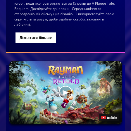
історії, події якої розгортаються за 15 років до A Plague Tale:
Requiem. Досліджуйте дві епохи – Середньовіччя та
стародавню мінойську цивілізацію – і використовуйте свою
спритність та розум, щоби здобути скарби, заховані в
лабіринті.
Дізнатися більше