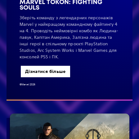
MARVEL TŌKON: FIGHTING
SOULS
Зберіть команду з легендарних персонажів
Marvel у найкращому командному файтингу 4
на 4. Проводіть неймовірні комбо як Людина-
павук, Капітан Америка, Залізна людина та
інші герої в спільному проєкті PlayStation
Studios, Arc System Works і Marvel Games для
консолей PS5 і ПК.
Дізнатися більше
©Marvel 2026