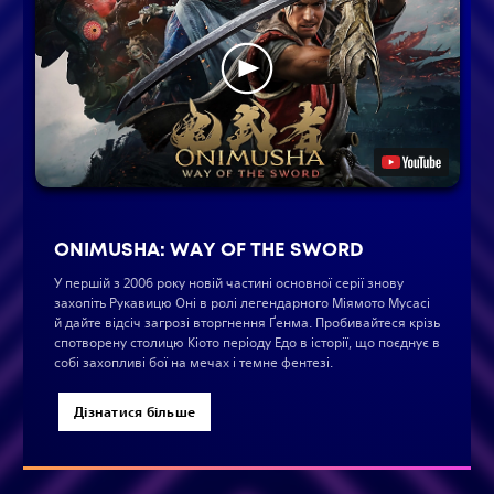
ONIMUSHA: WAY OF THE SWORD
У першій з 2006 року новій частині основної серії знову
захопіть Рукавицю Онi в ролі легендарного Міямoто Мусасі
й дайте відсіч загрозі вторгнення Ґенма. Пробивайтеся крізь
спотворену столицю Кіото періоду Едо в історії, що поєднує в
собі захопливі бої на мечах і темне фентезі.
Дізнатися більше