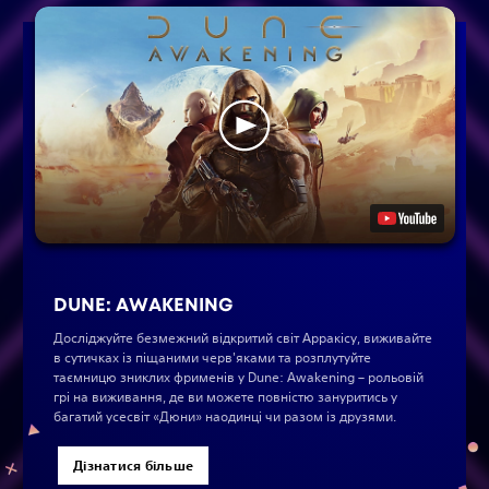
DUNE: AWAKENING
Досліджуйте безмежний відкритий світ Арракісу, виживайте
в сутичках із піщаними черв'яками та розплутуйте
таємницю зниклих фрименів у Dune: Awakening – рольовій
грі на виживання, де ви можете повністю зануритись у
багатий усесвіт «Дюни» наодинці чи разом із друзями.
Дізнатися більше