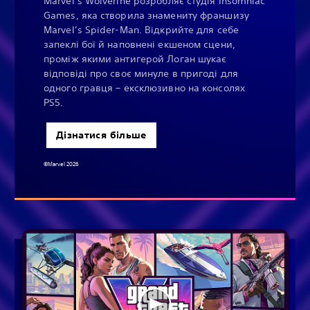
Marvel’s Wolverine розробляє студія Insomniac
Games, яка створила знамениту франшизу
Marvel’s Spider-Man. Відкрийте для себе
запеклі бої й наповнені екшеном сцени,
проміж якими антигерой Логан шукає
відповіді про своє минуле в пригоді для
одного гравця – ексклюзивно на консолях
PS5.
Дізнатися більше
©Marvel 2026