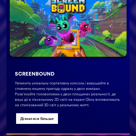
SCREENBOUND
Увімкніть унікальну портативну консоль і вирушайте в
сповнену екшену пригоду одразу у двох вимірах.
Розв'язуйте головоломки у двох площинах реальності, де
ваші дії в піксельному 2D-світі на екрані Qboy впливатимуть
на стилізований 3D-світ у реальному житті.
Дізнатися більше