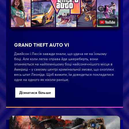
GRAND THEFT AUTO VI
Джейсон і Люсія завжди знали, що удача не на їхньому
боці. Але коли легка справа йде шкереберть, вони
опиняються на найтемнішому боці найсонячнішого місця в
Америці – у самому центрі кримінальної змови, що охоплює
весь штат Леоніда. Щоб вижити, їм доведеться покладатися
одне на одного як ніколи раніше.
Дізнатися більше