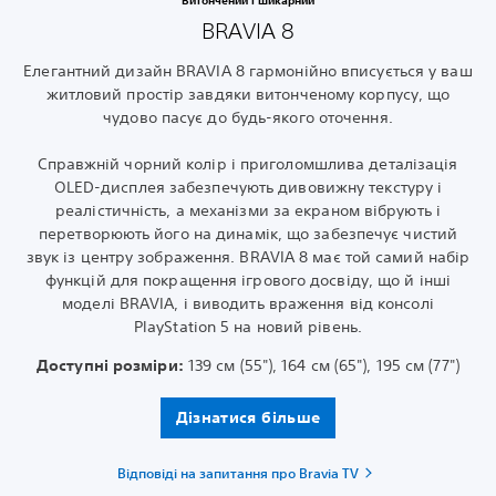
Витончений і шикарний
BRAVIA 8
Елегантний дизайн BRAVIA 8 гармонійно вписується у ваш
житловий простір завдяки витонченому корпусу, що
чудово пасує до будь-якого оточення.
Справжній чорний колір і приголомшлива деталізація
OLED-дисплея забезпечують дивовижну текстуру і
реалістичність, а механізми за екраном вібрують і
перетворюють його на динамік, що забезпечує чистий
звук із центру зображення. BRAVIA 8 має той самий набір
функцій для покращення ігрового досвіду, що й інші
моделі BRAVIA, і виводить враження від консолі
PlayStation 5 на новий рівень.
Доступні розміри:
139 см (55"), 164 см (65"), 195 см (77")
Дізнатися більше
Відповіді на запитання про Bravia TV