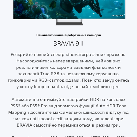
Найавтентичніше відображення кольорів
BRAVIA 9 II
Розкрийте повний спектр кінематографічних вражень.
Насолоджуйтесь неперевершеними, неймовірно
реалістичними кольорами завдяки флагманській
технології True RGB та незалежному керуванню
триколірними RGB-світлодіодами. Повністю занурюйтесь
у кожну історію навіть під час найтемніших сцен.
Автоматично оптимізуйте настройки HDR на консолях
PS5® або PS5® Pro за допомогою функції Auto HDR Tone
Mapping і досягайте максимальної швидкості відгуку під
час кожної ігрової сесії завдяки тому, як телевізори
BRAVIA самостійно перемикаються в режим гри.