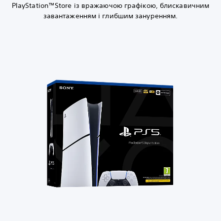
PlayStation™Store із вражаючою графікою, блискавичним
завантаженням і глибшим зануренням.