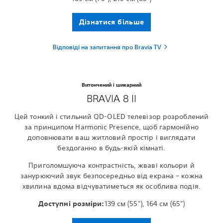
Дізнатися більше
Відповіді на запитання про Bravia TV
Витончений і шикарний
BRAVIA 8 II
Цей тонкий і стильний QD-OLED телевізор розроблений
за принципом Harmonic Presence, щоб гармонійно
доповнювати ваш житловий простір і виглядати
бездоганно в будь-якій кімнаті.
Приголомшуюча контрастність, жваві кольори й
занурюючий звук безпосередньо від екрана – кожна
хвилина вдома відчуватиметься як особлива подія.
Доступні розміри:
139 см (55"), 164 см (65")