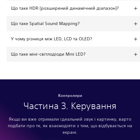
Що таке HDR (розширений динамічний діапазон)?
Що таке Spatial Sound Mapping?
У чому різниця між LED, LCD та OLED?
Що таке міні-світлодіоди Mini LED?
Контролери
Частина 3. Керування
Якщо ви вже отримали ідеальний звук і картинку, варто
подбати про те, як взаємодіяти з тим, що відбувається на
екрані.