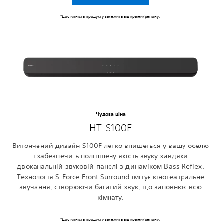
‎*Доступність продукту залежить від країни/регіону.‎
Чудова ціна
HT-S100F
Витончений дизайн S100F легко впишеться у вашу оселю
і забезпечить поліпшену якість звуку завдяки
двоканальній звуковій панелі з динаміком Bass Reflex.
Технологія S-Force Front Surround імітує кінотеатральне
звучання, створюючи багатий звук, що заповнює всю
кімнату.
‎*Доступність продукту залежить від країни/регіону.‎