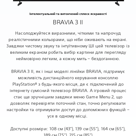
Інтелектуальний та витончений сплеск яскравості
BRAVIA 3 II
Насолоджуйтеся виразними, чіткими та напрочуд
реалістичними кольорами, що ніби оживають на екрані.
Завдяки чистому звуку та інтуїтивному ШІ цей телевізор із
великим екраном робить вибір картини для перегляду
неймовірно легким, а кожну мить – бездоганною.
BRAVIA 3 II, як і інші моделі лінійки BRAVIA, підтримує
можливість дистанційного керування консоллю
PlayStation® з будь-якого місця, де є підключений до
інтернету сумісний телевізор BRAVIA. А ігровий процес
стає ще зручнішим завдяки меню Game Menu 2, що
дозволяє перевіряти поточний стан, точно регулювати
настройки та отримувати доступ до допоміжних функцій –
усе в одному місці.
Доступні розміри: 108 см (43"), 139 см (55"), 164 см (65"),
189 см (75"), 215 см (85")