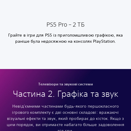
PS5 Pro – 2 ТБ
Грайте в ігри для PS5 із приголомшливою графікою, яка
раніше була недосяжною на консолях PlayStation.
Телевізори та звукові системи
Частина 2. Графіка та звук
Невідʼємними частинами будь-якого першокласного
ігрового комплекту є дві основні складові: вражаючі
візуальні ефекти та звук, який пробирає до кісток. Якщо з
цим порядок, ви отримаєте набагато більше задоволення
від гри.