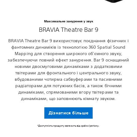
Максимальне занурення у звук
BRAVIA Theatre Bar 9
BRAVIA Theatre Bar 9 використовує поєднання фізичних і
фантомних динаміків із технологією 360 Spatial Sound
Mapping для створення широкого об'ємного звуку,
забезпечуючи повний ефект занурення. Bar 9 оснащений
новими двосмуговими динаміками з додатковими
твітерами для фронтального і центрального звуку,
вбудованими чотирма сабвуферами та пасивними
радіаторами для потужних басів, а також бічними
динаміками, спрямованими вгору твітерами та
динаміками, що заповнюють кімнату звуком.
Дізнатися більше
‎*Доступність продукту залежить від країни/регіону.‎