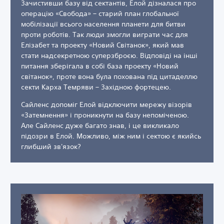
Зачистивши базу від сектантів, Елой дізналася про
операцію «Свобода» – старий план глобальної
мобілізації всього населення планети для битви
проти роботів. Так люди змогли виграти час для
Елізабет та проекту «Новий Світанок», який мав
стати надсекретною суперзброєю. Відповіді на інші
питання зберігала в собі база проекту «Новий
світанок», проте вона була похована під цитаделлю
секти Карха Темряви – Західною фортецею.
Сайленс допоміг Елой відключити мережу візорів
«Затемнення» і проникнути на базу непоміченою.
Але Сайленс дуже багато знав, і це викликало
підозри в Елой. Можливо, між ним і сектою є якийсь
глибший зв'язок?