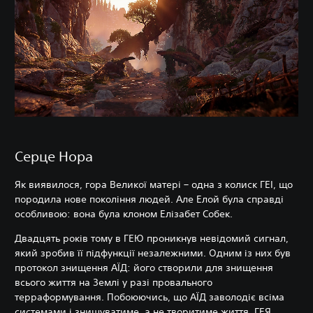
Серце Нора
Як виявилося, гора Великої матері – одна з колиск ГЕІ, що
породила нове покоління людей. Але Елой була справді
особливою: вона була клоном Елізабет Собек.
Двадцять років тому в ГЕЮ проникнув невідомий сигнал,
який зробив її підфункції незалежними. Одним із них був
протокол знищення АЇД: його створили для знищення
всього життя на Землі у разі провального
терраформування. Побоюючись, що АЇД заволодіє всіма
системами і знищуватиме, а не творитиме життя, ГЕЯ