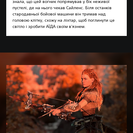
знала, що цей вогник попрямував у бік неживої
пустелі, де на нього чекав Сайленс. Біля останків
стародавньої бойової машини він тримав над
головою клітку, схожу на ліхтар, щоб поглинути це
світло і зробити АЇДА своїм в'язнем.