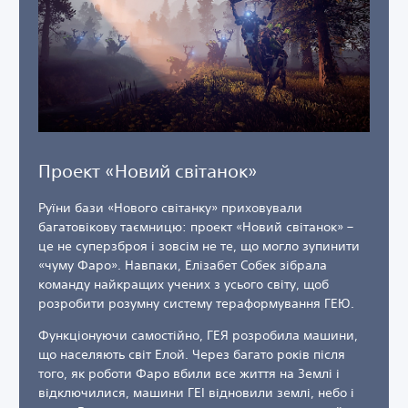
Проект «Новий світанок»
Руїни бази «Нового світанку» приховували
багатовікову таємницю: проект «Новий світанок» –
це не суперзброя і зовсім не те, що могло зупинити
«чуму Фаро». Навпаки, Елізабет Собек зібрала
команду найкращих учених з усього світу, щоб
розробити розумну систему тераформування ГЕЮ.
Функціонуючи самостійно, ГЕЯ розробила машини,
що населяють світ Елой. Через багато років після
того, як роботи Фаро вбили все життя на Землі і
відключилися, машини ГЕІ відновили землі, небо і