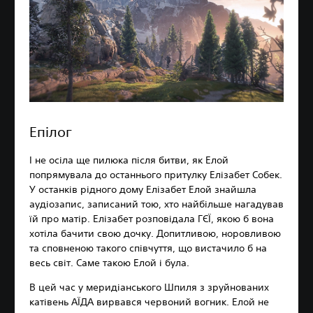
Епілог
І не осіла ще пилюка після битви, як Елой
попрямувала до останнього притулку Елізабет Собек.
У останків рідного дому Елізабет Елой знайшла
аудіозапис, записаний тою, хто найбільше нагадував
їй про матір. Елізабет розповідала ГЄЇ, якою б вона
хотіла бачити свою дочку. Допитливою, норовливою
та сповненою такого співчуття, що вистачило б на
весь світ. Саме такою Елой і була.
В цей час у меридіанського Шпиля з зруйнованих
катівень АЇДА вирвався червоний вогник. Елой не