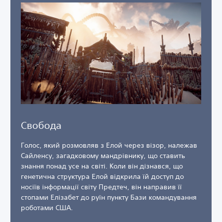
Свобода
Голос, який розмовляв з Елой через візор, належав
Сайленсу, загадковому мандрівнику, що ставить
знання понад усе на світі. Коли він дізнався, що
генетична структура Елой відкрила їй доступ до
носіїв інформації світу Предтеч, він направив її
стопами Елізабет до руїн пункту Бази командування
роботами США.