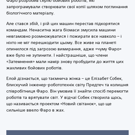
Фаро розробив серію бойових роботів, які
запрограмували створювати свої копії шляхом поглинання
біологічного матеріалу.
Але стався збій, і рій цих машин перестав підкорятися
командам. Ненаситна жага біомаси змусила машини
невгамовно розмножуватися і пожирати все навколо – і
ніхто не міг перешкодити цьому. Все живе на планеті
опинилося під загрозою вимирання, адже «чуму Фаро»
вже було не зупинити. І найстрашніше, що члени
«Затемнення» мали намір знову пробудити до життя цих
жахливих бойових роботів.
Елой дізнається, що таємнича жінка – це Елізабет Собек,
блискучий інженер-робототехнік світу Предтеч та колишня
співробітниця Фаро. Він умовив її знайти спосіб перемогти
роботів та врятувати світ. У відчаї Собек створила щось,
що називається проектом «Новий світанок», що ще
сильніше ввело Фаро в жах.