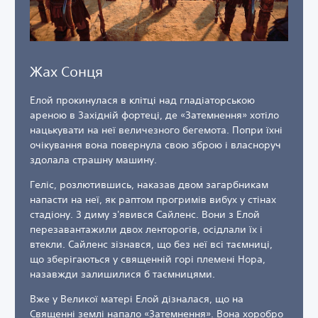
Жах Сонця
Елой прокинулася в клітці над гладіаторською
ареною в Західній фортеці, де «Затемнення» хотіло
нацькувати на неї величезного бегемота. Попри їхні
очікування вона повернула свою зброю і власноруч
здолала страшну машину.
Геліс, розлютившись, наказав двом загарбникам
напасти на неї, як раптом прогримів вибух у стінах
стадіону. З диму з'явився Сайленс. Вони з Елой
перезавантажили двох ленторогів, осідлали їх і
втекли. Сайленс зізнався, що без неї всі таємниці,
що зберігаються у священній горі племені Нора,
назавжди залишилися б таємницями.
Вже у Великої матері Елой дізналася, що на
Священні землі напало «Затемнення». Вона хоробро