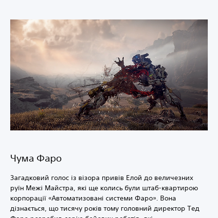
Чума Фаро
Загадковий голос із візора привів Елой до величезних
руїн Межі Майстра, які ще колись були штаб-квартирою
корпорації «Автоматизовані системи Фаро». Вона
дізнається, що тисячу років тому головний директор Тед