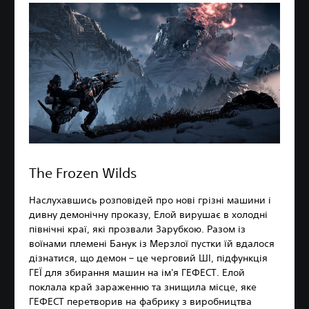
The Frozen Wilds
Наслухавшись розповідей про нові грізні машини і
дивну демонічну проказу, Елой вирушає в холодні
північні краї, які прозвали Зарубкою. Разом із
воїнами племені Банук із Мерзлої пустки їй вдалося
дізнатися, що демон – це черговий ШІ, підфункція
ГЕЇ для збирання машин на ім'я ГЕФЕСТ. Елой
поклала край зараженню та знищила місце, яке
ГЕФЕСТ перетворив на фабрику з виробництва