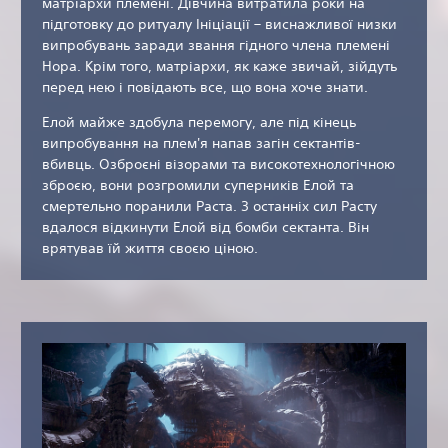
матріархи племені. Дівчина витратила роки на
підготовку до ритуалу Ініціації – виснажливої ​​низки
випробувань заради звання гідного члена племені
Нора. Крім того, матріархи, як каже звичай, зійдуть
перед нею і повідають все, що вона хоче знати.
Елой майже здобула перемогу, але під кінець
випробування на плем'я напав загін сектантів-
вбивць. Озброєні візорами та високотехнологічною
зброєю, вони розгромили суперників Елой та
смертельно поранили Раста. З останніх сил Расту
вдалося відкинути Елой від бомби сектанта. Він
врятував їй життя своєю ціною.