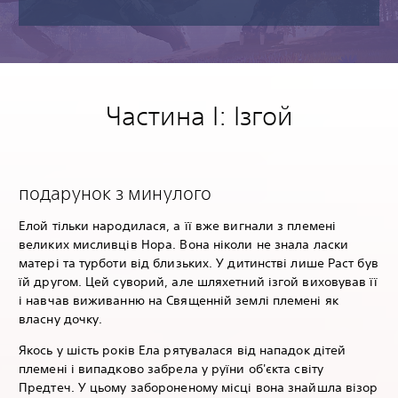
Частина I: Ізгой
подарунок з минулого
Елой тільки народилася, а її вже вигнали з племені
великих мисливців Нора. Вона ніколи не знала ласки
матері та турботи від близьких. У дитинстві лише Раст був
їй другом. Цей суворий, але шляхетний ізгой виховував її
і навчав виживанню на Священній землі племені як
власну дочку.
Якось у шість років Ела рятувалася від нападок дітей
племені і випадково забрела у руїни об'єкта світу
Предтеч. У цьому забороненому місці вона знайшла візор