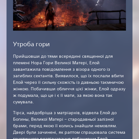
Утроба гори
Прийшовши до тями всередині священної для
племені Нора Гори Великої Матері, Елой
завантажила повідомлення з візора одного із
загиблих сектантів. Виявилося, що їх послали вбити
Елой через її сильну схожість із давньою таємничою
жінкою. Побачивши обличчя цієї жінки, Елой одразу
ж подумала, що це і є її мати, за якою вона так
сумувала.
Тірса, найдобріша з матріархів, відвела Елой до
Богины, Великої Матері – стародавньої залізної
брами, перед якою її колись знайшли немовлям.
Двері були зачинені, як раптом спрацювала система
генетичного розпізнавання побачивши Елой.