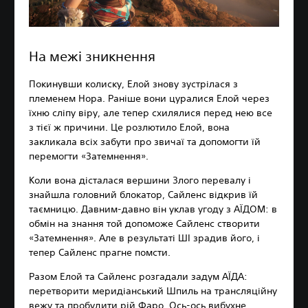
На межі зникнення
Покинувши колиску, Елой знову зустрілася з
племенем Нора. Раніше вони цуралися Елой через
їхню сліпу віру, але тепер схилялися перед нею все
з тієї ж причини. Це розлютило Елой, вона
закликала всіх забути про звичаї та допомогти їй
перемогти «Затемнення».
Коли вона дісталася вершини Злого перевалу і
знайшла головний блокатор, Сайленс відкрив їй
таємницю. Давним-давно він уклав угоду з АЇДОМ: в
обмін на знання той допоможе Сайленс створити
«Затемнення». Але в результаті ШІ зрадив його, і
тепер Сайленс прагне помсти.
Разом Елой та Сайленс розгадали задум АЇДА:
перетворити меридіанський Шпиль на трансляційну
вежу та пробудити рій Фаро. Ось-ось вибухне