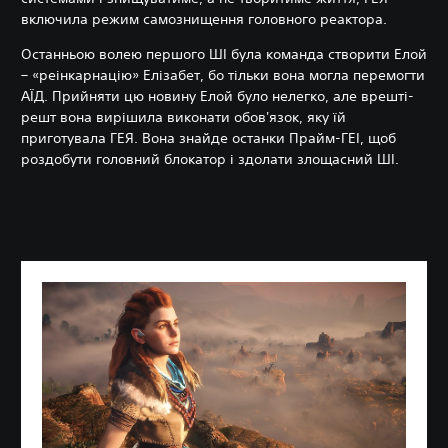
включила режим самознищення головного реактора.
Останньою волею першого ШІ була команда створити Елой
– «реінкарнацію» Елізабет, бо тільки вона могла перемогти
АЇД. Прийняти цю новину Елой було нелегко, але врешті-
решт вона вирішила виконати обов'язок, яку їй
приготувала ГЕЯ. Вона знайде останки Прайм-ГЕІ, щоб
роздобути головний блокатор і здолати злощасний ШІ.