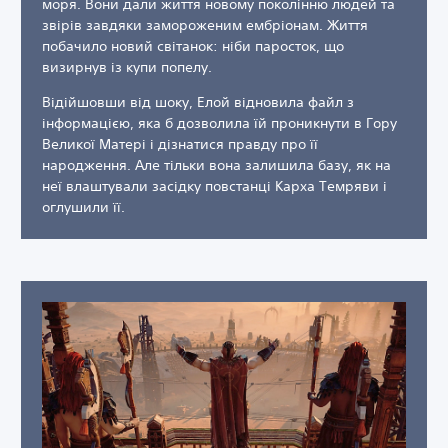
моря. Вони дали життя новому поколінню людей та
звірів завдяки замороженим ембріонам. Життя
побачило новий світанок: ніби паросток, що
визирнув із купи попелу.
Відійшовши від шоку, Елой відновила файл з
інформацією, яка б дозволила їй проникнути в Гору
Великої Матері і дізнатися правду про її
народження. Але тільки вона залишила базу, як на
неї влаштували засідку повстанці Карха Темряви і
оглушили її.