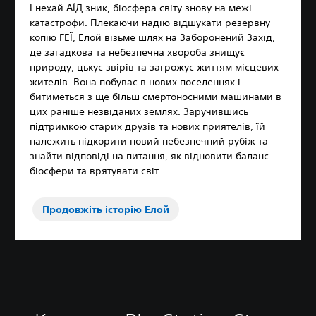
І нехай АЇД зник, біосфера світу знову на межі
катастрофи. Плекаючи надію відшукати резервну
копію ГЕЇ, Елой візьме шлях на Заборонений Захід,
де загадкова та небезпечна хвороба знищує
природу, цькує звірів та загрожує життям місцевих
жителів. Вона побуває в нових поселеннях і
битиметься з ще більш смертоносними машинами в
цих раніше незвіданих землях. Заручившись
підтримкою старих друзів та нових приятелів, їй
належить підкорити новий небезпечний рубіж та
знайти відповіді на питання, як відновити баланс
біосфери та врятувати світ.
Продовжіть історію Елой