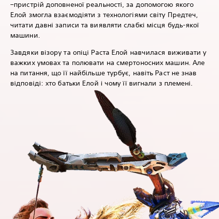
–пристрій доповненої реальності, за допомогою якого
Елой змогла взаємодіяти з технологіями світу Предтеч,
читати давні записи та виявляти слабкі місця будь-якої
машини.
Завдяки візору та опіці Раста Елой навчилася виживати у
важких умовах та полювати на смертоносних машин. Але
на питання, що її найбільше турбує, навіть Раст не знав
відповіді: хто батьки Елой і чому її вигнали з племені.