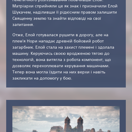
Матріархи сприйняли це як знак і призначили Елой
Шукачем, наділивши її рідкісним правом залишити
Священну землю та знайти відповіді на свої
запитання.
Отже, Елой готувалася рушити в дорогу, але на
плем'я Нори нападає древній бойовий робот
загарбник. Елой стала на захист племені і здолала
машину. Керуючись своєю вродженою тягою до
технологій, вона витягла з робота компонент, що
дозволяє перехоплювати керування машинами.
Тепер вона могла їздити на них верхи і навіть
закликати на допомогу у бою.