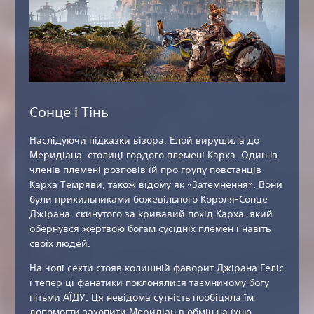
Сонце і Тінь
Наслідуючи підказки візора, Елой вирушила до
Меридіана, столиці гордого племені Карха. Один із
членів племені розповів їй про групу повстанців
Карха Темряви, також відому як «Затемнення». Вони
були прихильниками божевільного Короля-Сонце
Джірана, скинутого за кривавий похід Карха, який
обернувся жертвою богам сусідніх племен і навіть
своїх людей.
На чолі секти стояв колишній фаворит Джірана Геліс
і тепер ці фанатики поклонялися таємничому богу
пітьми АЇДУ. Ця невідома сутність пообіцяла їм
допомогти захопити Меридіан в обмін на їхню