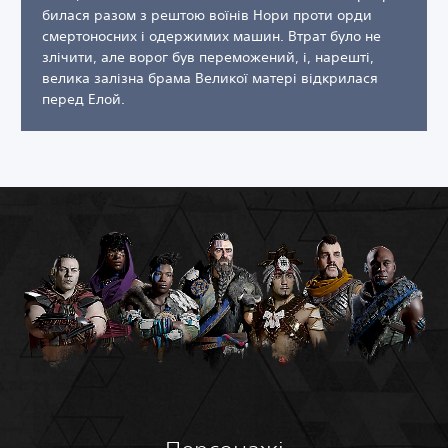
билася разом з рештою воїнів Нори проти орди
смертоносних і одержимих машин. Втрат було не
злічити, але ворог був переможений, і, нарешті,
велика залізна брама Великої матері відкрилася
перед Елой.