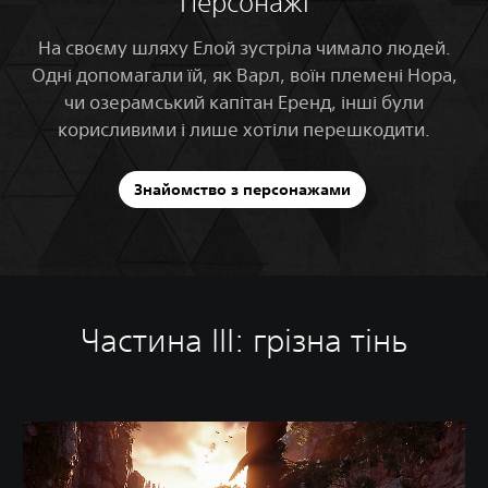
Персонажі
На своєму шляху Елой зустріла чимало людей.
Одні допомагали їй, як Варл, воїн племені Нора,
чи озерамський капітан Еренд, інші були
корисливими і лише хотіли перешкодити.
Знайомство з персонажами
Частина III: грізна тінь