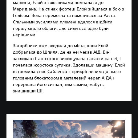
машини, Елой з союзниками помчалася до
Меридіана. На стінах фортеці Елой зійшлася в бою з
Гелісом. Вона перемогла та помстилася за Раста.
Спільними зусиллями племені вдалося відбити
першу хвилю облоги, але сили все одно були
нерівними.
Загарбники вже входили до міста, коли Елой
добралася до Шпиля, де на неї чекав АЇД. Він
закликав гігантського винищувача напасти на неї, і
почалася жорстока сутичка. Здолавши машину, Елой
встромила спис Сайленса з прикріпленим до нього
головним блокатором в металевий череп АЇДА і
перервала його сигнал, тим самим, мабуть,
знищивши ШІ.