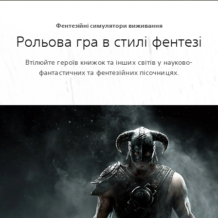
Фентезійні симулятори виживання
Рольова гра в стилі фентезі
Втілюйте героїв книжок та інших світів у науково-
фантастичних та фентезійних пісочницях.