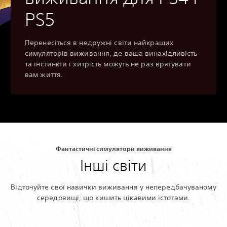
PS5
Перенесіться в недружні світи найкращих
симуляторів виживання, де ваша винахідливість
та інстинкти і хитрість можуть не раз врятувати
вам життя.
Фантастичні симулятори виживання
Інші світи
Відточуйте свої навички виживання у непередбачуваному
середовищі, що кишить цікавими істотами.