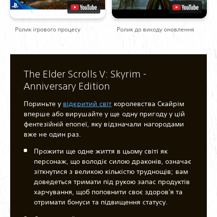
Ролик ігрового процесу
Ролик до виходу оновлення
The Elder Scrolls V: Skyrim -
Anniversary Edition
Пориньте у
відкритий світ
королевства Скайрім
вперше або вирушайте у ще одну пригоду у цій
фентезійній епопеї, яку відзначали нагородами
вже не один раз.
Прожити ще одне життя в цьому світі як
персонаж, що володіє силою драконів, означає
зіткнутися з великою кількістю труднощів; вам
доведеться тримати під рукою запас продуктів
харчування, щоб поповнити своє здоров'я та
отримати бонуси та підвищення статусу.