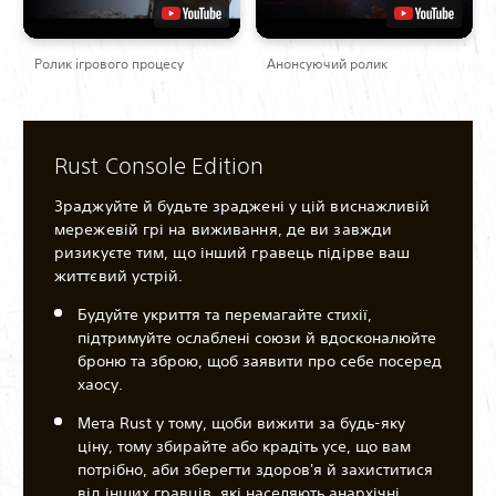
Ролик ігрового процесу
Анонсуючий ролик
Rust Console Edition
Зраджуйте й будьте зраджені у цій виснажливій
мережевій грі на виживання, де ви завжди
ризикуєте тим, що інший гравець підірве ваш
життєвий устрій.
Будуйте укриття та перемагайте стихії,
підтримуйте ослаблені союзи й вдосконалюйте
броню та зброю, щоб заявити про себе посеред
хаосу.
Мета Rust у тому, щоби вижити за будь-яку
ціну, тому збирайте або крадіть усе, що вам
потрібно, аби зберегти здоров'я й захиститися
від інших гравців, які населяють анархічні