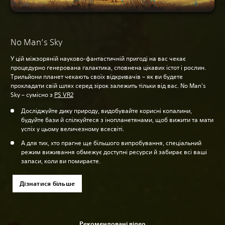
No Man’s Sky
У цій міжзоряній науково-фантастичній пригоді на вас чекає
процедурно генерована галактика, сповнена цікавих істот і рослин.
Трильйони планет чекають своїх відкривачів – як ви будете
прокладати свій шлях серед зірок залежить тільки від вас. No Man's
Sky – сумісно з
PS VR2
Досліджуйте дику природу, видобувайте корисні копалини,
будуйте бази й спілкуйтеся з інопланетянами, щоб вижити та мати
успіх у цьому величезному всесвіті.
А для тих, хто прагне ще більшого випробування, спеціальний
режим виживання обмежує доступні ресурси й забирає всі ваші
запаси, коли ви помираєте.
Дізнатися більше
Рекомендовані відео