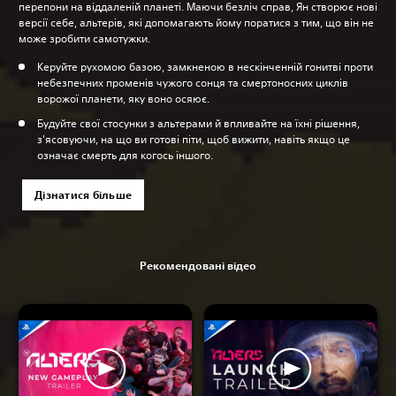
перепони на віддаленій планеті. Маючи безліч справ, Ян створює нові
версії себе, альтерів, які допомагають йому поратися з тим, що він не
може зробити самотужки.
Керуйте рухомою базою, замкненою в нескінченній гонитві проти
небезпечних променів чужого сонця та смертоносних циклів
ворожої планети, яку воно осяює.
Будуйте свої стосунки з альтерами й впливайте на їхні рішення,
з'ясовуючи, на що ви готові піти, щоб вижити, навіть якщо це
означає смерть для когось іншого.
Дізнатися більше
Рекомендовані відео