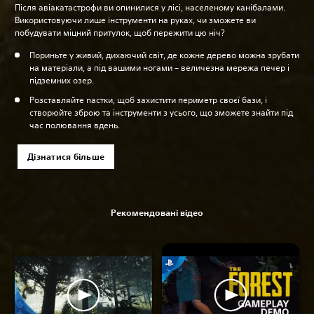
Після авіакатастрофи ви опинилися у лісі, населеному канібалами.
Використовуючи лише інструменти на руках, чи зможете ви
побудувати міцний притулок, щоб пережити цю ніч?
Пориньте у живий, дихаючий світ, де кожне дерево можна зрубати
на матеріали, а під вашими ногами – величезна мережа печер і
підземних озер.
Розставляйте пастки, щоб захистити периметр своєї бази, і
створюйте зброю та інструменти з усього, що зможете знайти під
час полювання вдень.
Дізнатися більше
Рекомендовані відео