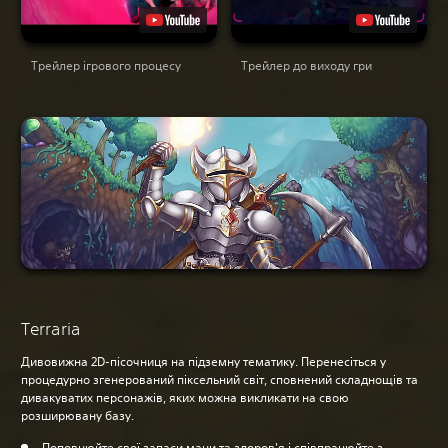
Трейлер ігрового процесу
Трейлер до виходу гри
Terraria
Дивовижна 2D-пісочниця на підземну тематику. Перенесіться у
процедурно згенерований піксельний світ, сповнений складнощів та
дивакуватих персонажів, яких можна викликати на свою
розширювану базу.
Поповнюйте свої запаси мани та здоров'я і співпрацюйте з