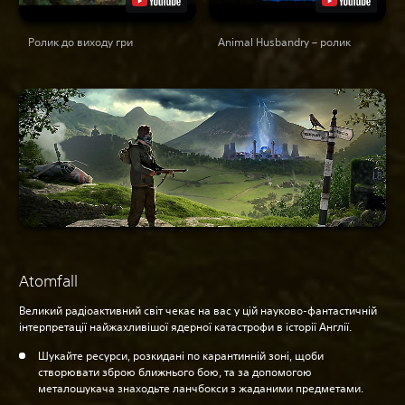
Ролик до виходу гри
Animal Husbandry – ролик
Atomfall
Великий радіоактивний світ чекає на вас у цій науково-фантастичній
інтерпретації найжахливішої ядерної катастрофи в історії Англії.
Шукайте ресурси, розкидані по карантинній зоні, щоби
створювати зброю ближнього бою, та за допомогою
металошукача знаходьте ланчбокси з жаданими предметами.