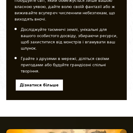
Побудуйте світ, який обмежується лише вашою
власною уявою, дайте волю своїй фантазії або ж
виживайте всупереч численним небезпекам, що
виходять вночі.
Досліджуйте таємничі землі, унікальні для
вашого особистого досвіду, збираючи ресурси,
щоб захиститися від монстрів і вгамувати ваш
шлунок.
Грайте з друзями в мережі, діліться своїми
пригодами або будуйте грандіозні спільні
творіння.
Дізнатися більше