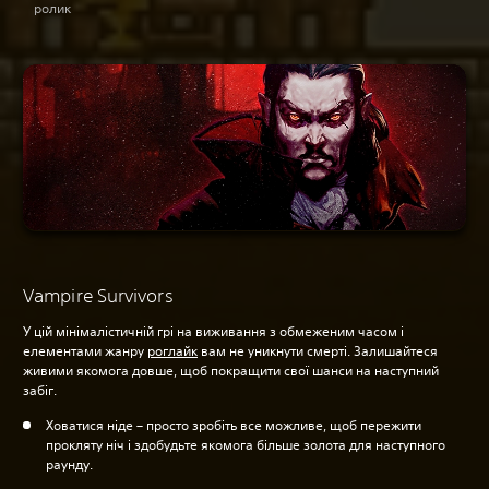
ролик
Vampire Survivors
У цій мінімалістичній грі на виживання з обмеженим часом і
елементами жанру
роглайк
вам не уникнути смерті. Залишайтеся
живими якомога довше, щоб покращити свої шанси на наступний
забіг.
Ховатися ніде – просто зробіть все можливе, щоб пережити
прокляту ніч і здобудьте якомога більше золота для наступного
раунду.