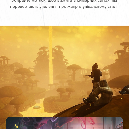
Збирайте мотлох, щоб вижити в химерних світах, які
перевертають уявлення про жанр в унікальному стилі.