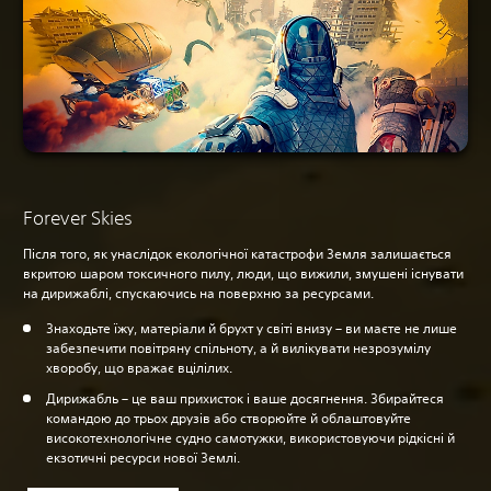
Forever Skies
Після того, як унаслідок екологічної катастрофи Земля залишається
вкритою шаром токсичного пилу, люди, що вижили, змушені існувати
на дирижаблі, спускаючись на поверхню за ресурсами.
Знаходьте їжу, матеріали й брухт у світі внизу – ви маєте не лише
забезпечити повітряну спільноту, а й вилікувати незрозумілу
хворобу, що вражає вцілілих.
Дирижабль – це ваш прихисток і ваше досягнення. Збирайтеся
командою до трьох друзів або створюйте й облаштовуйте
високотехнологічне судно самотужки, використовуючи рідкісні й
екзотичні ресурси нової Землі.