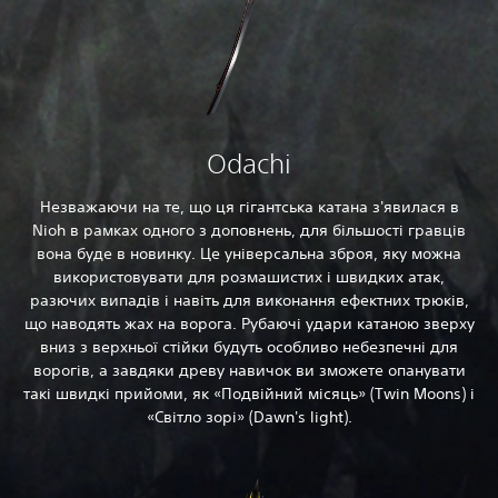
Odachi
Незважаючи на те, що ця гігантська катана з'явилася в
Nioh в рамках одного з доповнень, для більшості гравців
вона буде в новинку. Це універсальна зброя, яку можна
використовувати для розмашистих і швидких атак,
разючих випадів і навіть для виконання ефектних трюків,
що наводять жах на ворога. Рубаючі удари катаною зверху
вниз з верхньої стійки будуть особливо небезпечні для
ворогів, а завдяки древу навичок ви зможете опанувати
такі швидкі прийоми, як «Подвійний місяць» (Twin Moons) і
«Світло зорі» (Dawn's light).