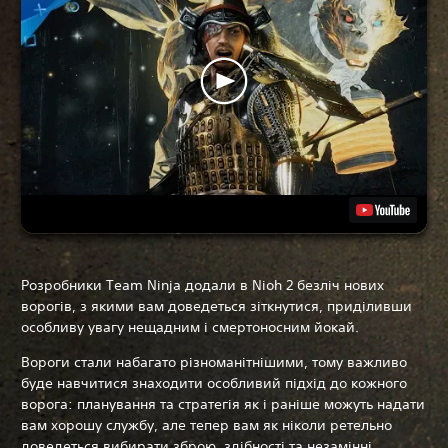
Розробники Team Ninja додали в Nioh 2 безліч нових
ворогів, з якими вам доведеться зіткнутися, приділивши
особливу увагу нещадним і смертоносним йокай.
Вороги стали набагато різноманітнішими, тому важливо
буде навчитися знаходити особливий підхід до кожного
ворога: планування та стратегія як і раніше можуть надати
вам хорошу службу, але тепер вам як ніколи ретельно
доведеться вибирати зброю, здібності та незамінні