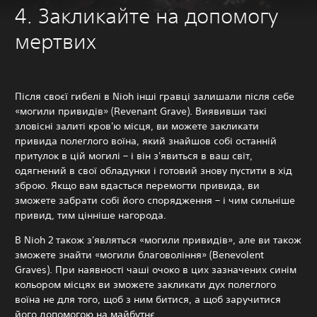
4. Закликайте на допомогу
мертвих
Після своєї гибелі в Nioh інші гравці залишали після себе
«могили привидів» (Revenant Grave). Виявивши такі
зловісні залиті кров'ю місця, ви можете закликати
привида полеглого воїна, який знайшов собі останній
притулок в цій могилі – і він з'явиться в ваш світ,
одягнений в свої обладунки і готовий знову пустити в хід
зброю. Якщо вам вдасться перемогти привида, ви
зможете забрати собі його спорядження – і чим сильніше
привид, тим цінніше нагорода.
В Nioh 2 також з'являться «могили привидів», але ви також
зможете знайти «могили благовоління» (Benevolent
Graves). При наявності чаші очоко в цих зазначених синім
кольором місцях ви зможете закликати дух полеглого
воїна не для того, щоб з ним битися, а щоб заручитися
його допомогою на майбутнє.