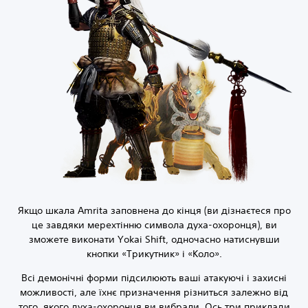
Якщо шкала Amrita заповнена до кінця (ви дізнаєтеся про
це завдяки мерехтінню символа духа-охоронця), ви
зможете виконати Yokai Shift, одночасно натиснувши
кнопки «Трикутник» і «Коло».
Всі демонічні форми підсилюють ваші атакуючі і захисні
можливості, але їхнє призначення різниться залежно від
того, якого духа-охоронця ви вибрали. Ось три приклади