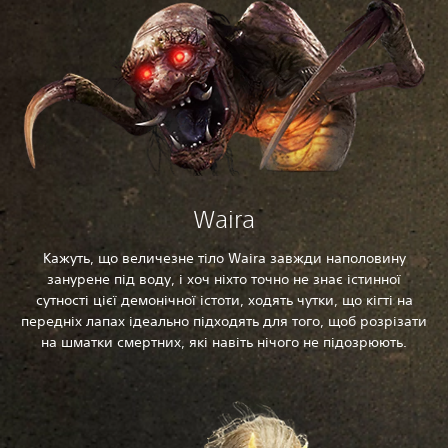
Waira
Кажуть, що величезне тіло Waira завжди наполовину
занурене під воду, і хоч ніхто точно не знає істинної
сутності цієї демонічної істоти, ходять чутки, що кігті на
передніх лапах ідеально підходять для того, щоб розрізати
на шматки смертних, які навіть нічого не підозрюють.