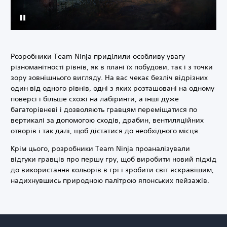
Розробники Team Ninja приділили особливу увагу
різноманітності рівнів, як в плані їх побудови, так і з точки
зору зовнішнього вигляду. На вас чекає безліч відрізних
один від одного рівнів, одні з яких розташовані на одному
поверсі і більше схожі на лабіринти, а інші дуже
багаторівневі і дозволяють гравцям переміщатися по
вертикалі за допомогою сходів, драбин, вентиляційних
отворів і так далі, щоб дістатися до необхідного місця.
Крім цього, розробники Team Ninja проаналізували
відгуки гравців про першу гру, щоб виробити новий підхід
до використання кольорів в грі і зробити світ яскравішим,
надихнувшись природною палітрою японських пейзажів.