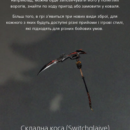
наприклад, можна буде запозичувати його у полеглих
ворогів, знайти по ходу пригод або замовити у коваля.
Більш того, в грі з'явиться три нових види зброї, для
кожного з яких будуть доступні різні прийоми і ігрові стилі,
які підходять для різних бойових умов.
Складна коса (Switchglaive)