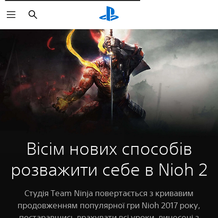
Пошук
Вісім нових способів
розважити себе в Nioh 2
Студія Team Ninja повертається з кривавим
продовженням популярної гри Nioh 2017 року,
постаравшись врахувати всі уроки, винесені з