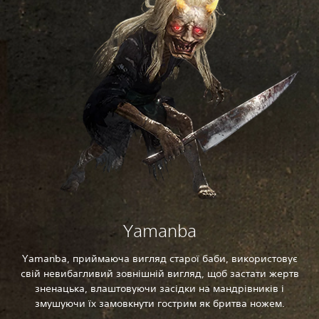
Yamanba
Yamanba, приймаюча вигляд старої баби, використовує
свій невибагливий зовнішній вигляд, щоб застати жертв
зненацька, влаштовуючи засідки на мандрівників і
змушуючи їх замовкнути гострим як бритва ножем.