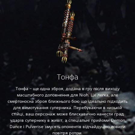
Тонфа
Тонфа – ще одна зброя, додана в гру після виходу
масштабного доповнення для Nioh. Це легка, але
смертоносна зброя ближнього бою що ідеально підходить
для вимотування суперника. Перебуваючи в низькій
стійці, ваш персонаж може блискавично нанести град
ударів супернику в живіт, а спеціальні прийоми Demon
Dance і Pulverise змусять опонентів відчайдушно ловити
повітря ротом.