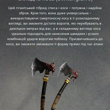
Цей гігантський гібрид списа і коси – потужна і надійна
зброя. Крім того, вона дуже універсальна –
використовуючи смертоносну косу в її розкладеному
вигляді, ви зможете дістати ворогів, які перебувають в
декількох метрах від вас, а в складеному вигляді коса
ідеально підходить для нанесення швидких і різких
комбінацій ударів ворогам поблизу. Призвичаївшись до
коси, ви зможете змінювати її форму прямо під час атаки.