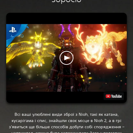
Всі ваші улюблені види зброї з Nioh, такі як катана,
кусарігама і спис, знайшли своє місце в Nioh 2, а в грі
з'явиться ще більше способів добути собі спорядження –