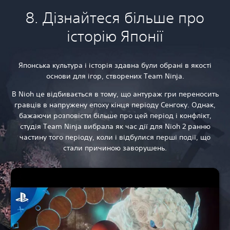
8. Дізнайтеся більше про
історію Японії
Японська культура і історія здавна були обрані в якості
основи для ігор, створених Team Ninja.
В Nioh це відбивається в тому, що антураж гри переносить
гравців в напружену епоху кінця періоду Сенгоку. Однак,
бажаючи розповісти більше про цей період і конфлікт,
студія Team Ninja вибрала як час дії для Nioh 2 ранню
частину того періоду, коли і відбулися перші події, що
стали причиною заворушень.