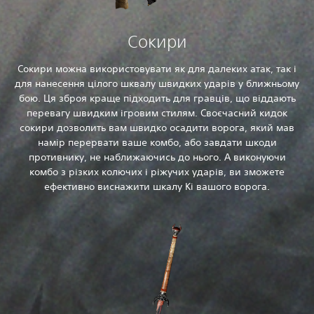
Сокири
Сокири можна використовувати як для далеких атак, так і
для нанесення цілого шквалу швидких ударів у ближньому
бою. Ця зброя краще підходить для гравців, що віддають
перевагу швидким ігровим стилям. Своєчасний кидок
сокири дозволить вам швидко осадити ворога, який мав
намір перервати ваше комбо, або завдати шкоди
противнику, не наближаючись до нього. А виконуючи
комбо з різких колючих і ріжучих ударів, ви зможете
ефективно виснажити шкалу Ki вашого ворога.