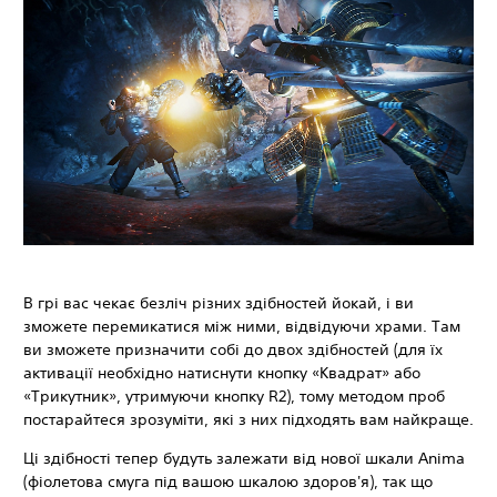
В грі вас чекає безліч різних здібностей йокай, і ви
зможете перемикатися між ними, відвідуючи храми. Там
ви зможете призначити собі до двох здібностей (для їх
активації необхідно натиснути кнопку «Квадрат» або
«Трикутник», утримуючи кнопку R2), тому методом проб
постарайтеся зрозуміти, які з них підходять вам найкраще.
Ці здібності тепер будуть залежати від нової шкали Anima
(фіолетова смуга під вашою шкалою здоров'я), так що