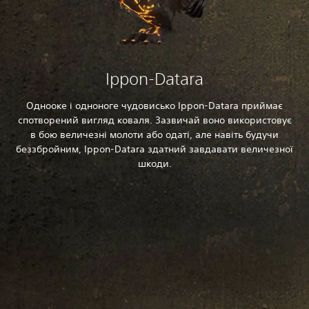
Ippon-Datara
Однооке і одноноге чудовисько Ippon-Datara приймає
спотворений вигляд коваля. Зазвичай воно використовує
в бою величезні молоти або одаті, але навіть будучи
беззбройним, Ippon-Datara здатний завдавати величезної
шкоди.