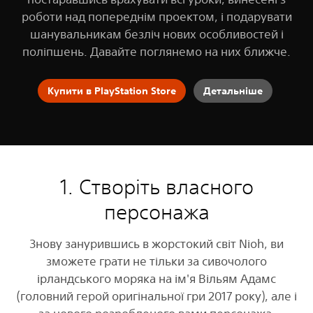
роботи над попереднім проектом, і подарувати
шанувальникам безліч нових особливостей і
поліпшень. Давайте поглянемо на них ближче.
Купити в PlayStation Store
Детальніше
1. Створіть власного
персонажа
Знову занурившись в жорстокий світ Nioh, ви
зможете грати не тільки за сивочолого
ірландського моряка на ім'я Вільям Адамс
(головний герой оригінальної гри 2017 року), але і