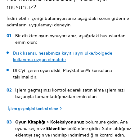
musunuz?
İndirilebilir içeriği bulamıyorsanız aşağıdaki sorun giderme
adımlarını uygulamayı deneyin.
Bir diskten oyun oynuyorsanız, aşağıdaki hususlardan
emin olun:
Disk lisansı, hesabınıza kayıtlı aynı ülke/bölgede
kullanıma uygun olmalıdır
.
DLC'yi içeren oyun diski, PlayStation
®
5 konsoluna
takılmalıdır.
İşlem geçmişinizi kontrol ederek satın alma işleminizi
başarıyla tamamladığınızdan emin olun.
İşlem geçmişini kontrol etme
Oyun Kitaplığı
>
Koleksiyonunuz
bölümüne gidin. Ana
oyunu seçin ve
Eklentiler
bölümüne gidin. Satın aldığınız
eklentiyi seçin ve indirilip indirilmediğini kontrol edin.