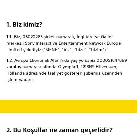
1. Biz kimiz?
1.1. Biz, 06020283 şirket numaralı, İngiltere ve Galler
merkezli Sony Interactive Entertainment Network Europe
Limited şirketiyiz (“SIENE”, “biz”, “bize”, “bizim”).
1.2. Avrupa Ekonomik Alanı'nda yaşıyorsanız 000051647869
kuruluş numarası altında Olympia 1, 1213NS Hilversum,
Hollanda adresinde faaliyet gösteren şubemiz üzerinden
işlem yaparız.
2. Bu Koşullar ne zaman geçerlidir?