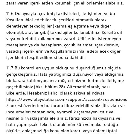
zarar veren içeriklerden korumak için ek önlemler alabiliriz.
11.6 Dolayısıyla, çevrimiçi aktiviteleri, iletişimleri ve bu
Koşulları ihlal edebilecek içerikleri otomatik olarak
denetleyen teknolojiler (karma eşleştirme veya diğer
otomatik araçlar gibi) teknolojiler kullanabiliriz. Küfürlü dil
veya nefret dili kullanımının, zararlı URL’lerin, istenmeyen
mesajların ya da hesapların, çocuk istismarı içeriklerinin,
yasadışı içeriklerin ve Koşullarımızı ihlal edebilecek diğer
içeriklerin tespit edilmesi buna dahildir.
11.7 Bu kontrolleri uygun olduğunu düşündüğümüz ölçüde
gerçekleştiririz. Hata yaptığımızı düşünüyor veya aldığımız
bir karara katılmıyorsanız müşteri hizmetlerimizle iletişime
geçebilirsiniz (bkz. bölüm 28). Alternatif olarak, bazı
ülkelerde, Hesabınız kalıcı olarak askıya alındıysa
https://www.playstation.com/support/account/suspensions
/ adresi üzerinden bu karara itiraz edebilirsiniz. İtirazları ve
incelemeleri zamanında, ayrımcılık içermeyen, titiz ve
nesnel bir yaklaşımla ele alırız. İtirazınızda haklıysanız ve
hata yapmışsak, teknik olarak mümkün ve makul olduğu
ölçüde, anlaşmazlığa konu olan kararı veya önlemi iptal