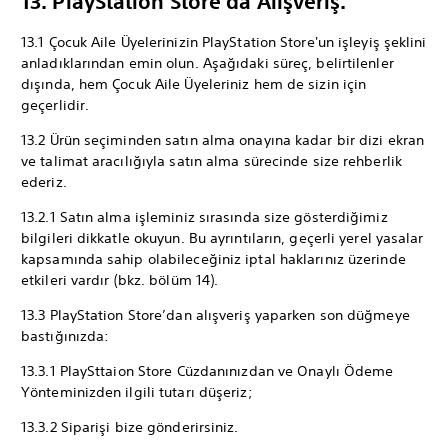
13. PlayStation Store'da Alışveriş.
13.1 Çocuk Aile Üyelerinizin PlayStation Store'un işleyiş şeklini
anladıklarından emin olun. Aşağıdaki süreç, belirtilenler
dışında, hem Çocuk Aile Üyeleriniz hem de sizin için
geçerlidir.
13.2 Ürün seçiminden satın alma onayına kadar bir dizi ekran
ve talimat aracılığıyla satın alma sürecinde size rehberlik
ederiz.
13.2.1 Satın alma işleminiz sırasında size gösterdiğimiz
bilgileri dikkatle okuyun. Bu ayrıntıların, geçerli yerel yasalar
kapsamında sahip olabileceğiniz iptal haklarınız üzerinde
etkileri vardır (bkz. bölüm 14).
13.3 PlayStation Store’dan alışveriş yaparken son düğmeye
bastığınızda:
13.3.1 PlaySttaion Store Cüzdanınızdan ve Onaylı Ödeme
Yönteminizden ilgili tutarı düşeriz;
13.3.2 Siparişi bize gönderirsiniz.