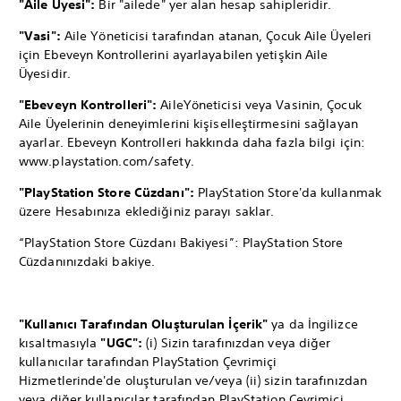
"Aile Üyesi":
Bir "ailede" yer alan hesap sahipleridir.
"Vasi":
Aile Yöneticisi tarafından atanan, Çocuk Aile Üyeleri
için Ebeveyn Kontrollerini ayarlayabilen yetişkin Aile
Üyesidir.
"Ebeveyn Kontrolleri":
Aile
Yöneticisi veya Vasinin, Çocuk
Aile Üyelerinin deneyimlerini kişiselleştirmesini sağlayan
ayarlar. Ebeveyn Kontrolleri hakkında daha fazla bilgi için:
www.playstation.com/safety.
"PlayStation Store Cüzdanı":
PlayStation Store'da kullanmak
üzere Hesabınıza eklediğiniz parayı saklar.
“PlayStation Store Cüzdanı Bakiyesi”: PlayStation Store
Cüzdanınızdaki bakiye.
"Kullanıcı Tarafından Oluşturulan İçerik"
ya da İngilizce
kısaltmasıyla
"UGC":
(i) Sizin tarafınızdan veya diğer
kullanıcılar tarafından PlayStation Çevrimiçi
Hizmetlerinde'de oluşturulan ve/veya (ii) sizin tarafınızdan
veya diğer kullanıcılar tarafından PlayStation Çevrimiçi