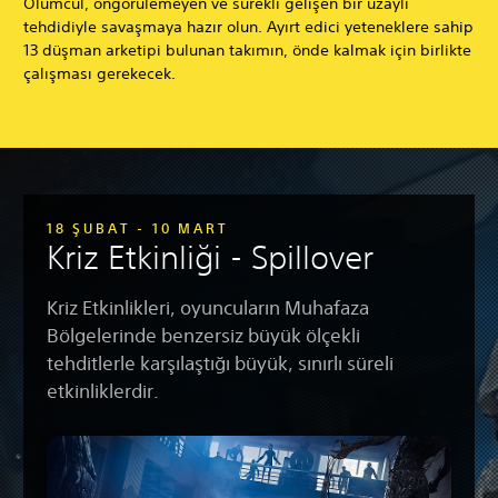
Ölümcül, öngörülemeyen ve sürekli gelişen bir uzaylı
tehdidiyle savaşmaya hazır olun. Ayırt edici yeteneklere sahip
13 düşman arketipi bulunan takımın, önde kalmak için birlikte
çalışması gerekecek.
18 ŞUBAT - 10 MART
Kriz Etkinliği - Spillover
Kriz Etkinlikleri, oyuncuların Muhafaza
Bölgelerinde benzersiz büyük ölçekli
tehditlerle karşılaştığı büyük, sınırlı süreli
etkinliklerdir.