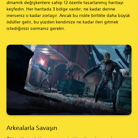
dinamik değişkenlere sahip 12 özenle tasarlanmış haritayı
keşfedin. Her haritada 3 bölge vardır; ne kadar derine
inerseniz o kadar zorlaşır. Ancak bu riskle birlikte daha büyük
ödüller gelir, bu yüzden kendinize ne kadar ileri gitmek
istediğinizi sormanız gerekir.
Arkealarla Savaşın