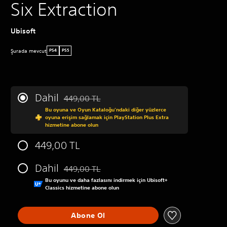
Six Extraction
Ubisoft
Şurada mevcut
PS4
PS5
Dahil
449,00 TL
Orijinal fiyat olan 449,00 TL üzerinden indirim u
Bu oyuna ve Oyun Kataloğu’ndaki diğer yüzlerce
oyuna erişim sağlamak için PlayStation Plus Extra
hizmetine abone olun
449,00 TL
Dahil
449,00 TL
Orijinal fiyat olan 449,00 TL üzerinden indirim u
Bu oyunu ve daha fazlasını indirmek için Ubisoft+
Classics hizmetine abone olun
Abone Ol