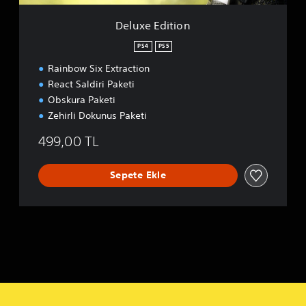
o
n
Deluxe Edition
PS4
PS5
Rainbow Six Extraction
React Saldiri Paketi
Obskura Paketi
Zehirli Dokunus Paketi
499,00 TL
Sepete Ekle