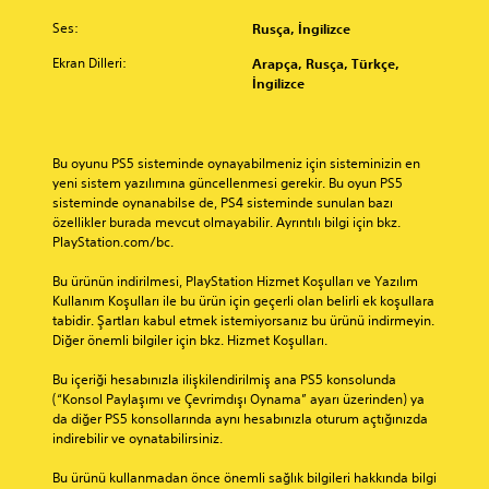
b
k
l
i
B
n
i
Ses:
Rusça, İngilizce
ş
i
r
H
i
l
e
r
m
U
l
Ekran Dilleri:
Arapça, Rusça, Türkçe,
i
k
s
e
D
d
İngilizce
r
i
i
d
'
i
s
l
n
e
l
i
r
d
i
s
a
n
e
i
z
t
r
Bu oyunu PS5 sisteminde oynayabilmeniz için sisteminizin en 
i
s
m
.
e
ı
yeni sistem yazılımına güncellenmesi gerekir. Bu oyun PS5 
z
u
A
ğ
n
sisteminde oynanabilse de, PS4 sisteminde sunulan bazı 
.
n
i
l
d
özellikler burada mevcut olmayabilir. Ayrıntılı bilgi için bkz. 
E
u
s
a
t
PlayStation.com/bc.
k
l
u
v
A
e
u
r
n
e
l
r
Bu ürünün indirilmesi, PlayStation Hizmet Koşulları ve Yazılım 
r
a
u
y
ı
Kullanım Koşulları ile bu ürün için geçerli olan belirli ek koşullara 
n
.
n
l
a
tabidir. Şartları kabul etmek istemiyorsanız bu ürünü indirmeyin. 
ş
a
m
O
h
Diğer önemli bilgiler için bkz. Hizmet Koşulları.
t
t
a
a
k
B
ı
i
k
r
u
e
Bu içeriği hesabınızla ilişkilendirilmiş ana PS5 konsolunda 
r
f
t
i
y
(“Konsol Paylaşımı ve Çevrimdışı Oynama” ayarı üzerinden) ya 
t
m
a
l
t
da diğer PS5 konsollarında aynı hesabınızla oturum açtığınızda 
u
i
d
a
a
e
indirebilir ve oynatabilirsiniz.
c
m
ı
l
M
r
u
l
r
a
o
i
Bu ürünü kullanmadan önce önemli sağlık bilgileri hakkında bilgi 
(
e
.