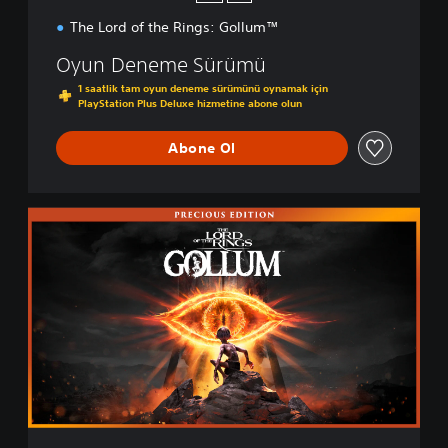
The Lord of the Rings: Gollum™
Oyun Deneme Sürümü
1 saatlik tam oyun deneme sürümünü oynamak için
PlayStation Plus Deluxe hizmetine abone olun
Abone Ol
P
r
e
c
i
o
u
s
E
d
i
t
i