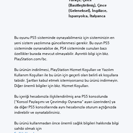
(Basitleştirilmiş), Çince
(Geleneksel), İngilizce,
İspanyolca, İtalyanca
Bu oyunu PS5 sisteminde oynayabilmeniz için sisteminizin en 
yeni sistem yazılımına güncellenmesi gerekir. Bu oyun PS5 
sisteminde oynanabilse de, PS4 sisteminde sunulan bazı 
özellikler burada mevcut olmayabilir. Ayrıntılı bilgi için bkz. 
PlayStation.com/bc.
Bu ürünün indirilmesi, PlayStation Hizmet Koşulları ve Yazılım 
Kullanım Koşulları ile bu ürün için geçerli olan belirli ek koşullara 
tabidir. Şartları kabul etmek istemiyorsanız bu ürünü indirmeyin. 
Diğer önemli bilgiler için bkz. Hizmet Koşulları.
Bu içeriği hesabınızla ilişkilendirilmiş ana PS5 konsolunda 
(“Konsol Paylaşımı ve Çevrimdışı Oynama” ayarı üzerinden) ya 
da diğer PS5 konsollarında aynı hesabınızla oturum açtığınızda 
indirebilir ve oynatabilirsiniz.
Bu ürünü kullanmadan önce önemli sağlık bilgileri hakkında bilgi 
sahibi olmak için 