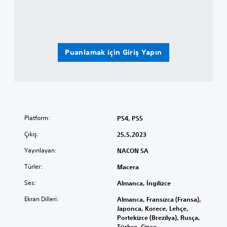
Puanlamak için Giriş Yapın
Platform:
PS4, PS5
Çıkış:
25.5.2023
Yayınlayan:
NACON SA
Türler:
Macera
Ses:
Almanca, İngilizce
Ekran Dilleri:
Almanca, Fransızca (Fransa),
Japonca, Korece, Lehçe,
Portekizce (Brezilya), Rusça,
Türkçe, Çince