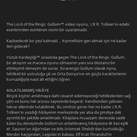
The Lord of the Rings: Gollum™ video oyunu, J.R.R. Tolkien'ın edebi
eserlerinden esinlenen resmi bir uyarlamadır.
Kaybedecek bir şeyi kalmadı... Kıymetlisini geri almak için ne kadar
ileri gidecek?
Yüzük Kardeşliği™ sırasında geçen The Lord of the Rings: Gollum,
bir aksiyon ve macera oyunu olmasının yanı sıra destansı bir
etkileşimli deneyim de sunar. Esrarengiz Gollum olarak oyna,
tehlikeli bir yolculuğa çık ve Orta Dünya'nın en güçlü karakterlerini
kurnazlığıyla nasıl alt ettiğini öğren.
ANLATILMAMIŞ HİKÂYE
Birçok kişinin anlatmaya dahi cesaret edemeyeceği tehlikelerden sağ
çıktı ve bunu tek arzusu sayesinde başardı: Kendisinden çalınanı
tekrar ellerinde tutabilmek. Bu ümitsiz görev her ne kadar J.R.R.
Tolkien'ın yazdığı hikâyenin merkezinde yer alsa da şimdiye dek
ayrıntılı bir şekilde anlatılmadı. Kitaplara muazzam derecede sadık
kalan bu deneyimde Gollum'un anlatılmamış hikâyesine ilk kez eşlik
et. Sauron'un Ağzı'ndan ve iblis örümcek Shelob'dan kurtulduğu
Mordor kaçışından; Legolas'ın babası, Elf Kralı Thranduil'in