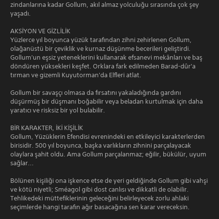
zindanlarına kadar Gollum, akıl almaz yolculuğu sırasında çok şey
yaşadı.
AKSİYON VE GİZLİLİK
Yüzlerce yıl boyunca yüzük tarafından zihni zehirlenen Gollum,
olağanüstü bir çeviklik ve kurnaz düşünme becerileri geliştirdi.
Gollum'un eşsiz yeteneklerini kullanarak efsanevi mekânları ve baş
döndüren yüksekleri keşfet. Orklara fark edilmeden Barad-dûr'a
tırman ve gizemli Kuyutorman'da Elfleri atlat.
Gollum bir savaşçı olmasa da fırsatını yakaladığında gardını
düşürmüş bir düşmanı boğabilir veya beladan kurtulmak için daha
yaratıcı ve risksiz bir yol bulabilir.
BİR KARAKTER, İKİ KİŞİLİK
Gollum, Yüzüklerin Efendisi evrenindeki en etkileyici karakterlerden
birisidir. 500 yıl boyunca, başka varlıkların zihnini parçalayacak
olaylara şahit oldu. Ama Gollum parçalanmaz; eğilir, bükülür, uyum
sağlar...
Bölünen kişiliği ona işkence etse de yeri geldiğinde Gollum gibi vahşi
ve kötü niyetli; Sméagol gibi dost canlısı ve dikkatli de olabilir.
Tehlikedeki müttefiklerinin geleceğini belirleyecek zorlu ahlaki
seçimlerde hangi tarafın ağır basacağına sen karar vereceksin.