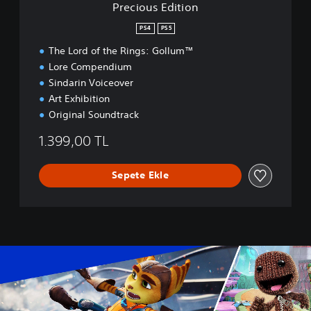
Precious Edition
o
n
PS4
PS5
The Lord of the Rings: Gollum™
Lore Compendium
Sindarin Voiceover
Art Exhibition
Original Soundtrack
1.399,00 TL
Sepete Ekle