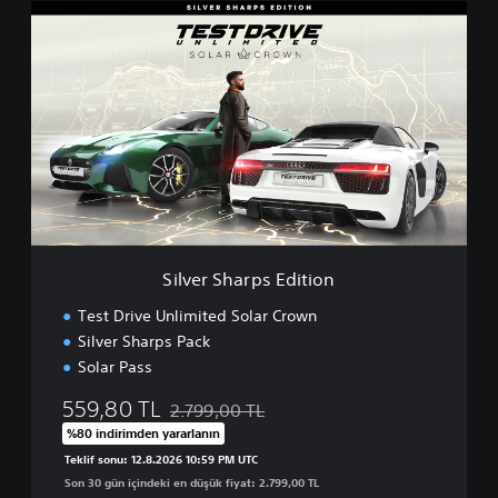
S
i
l
v
e
r
S
h
a
r
p
s
E
Silver Sharps Edition
d
i
Test Drive Unlimited Solar Crown
t
Silver Sharps Pack
i
Solar Pass
o
n
559,80 TL
2.799,00 TL
Orijinal fiyat olan 2.799,00 TL üzerinden ind
%80 indirimden yararlanın
Teklif sonu: 12.8.2026 10:59 PM UTC
Son 30 gün içindeki en düşük fiyat: 2.799,00 TL