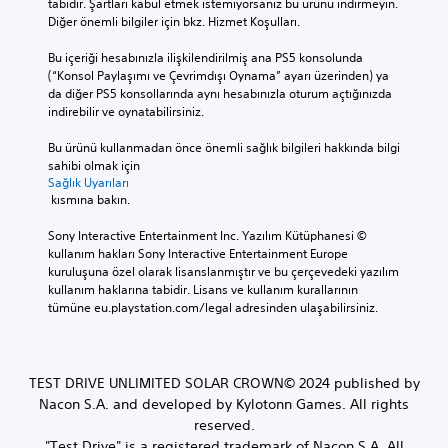
tabidir. Şartları kabul etmek istemiyorsanız bu ürünü indirmeyin. 
Diğer önemli bilgiler için bkz. Hizmet Koşulları.
Bu içeriği hesabınızla ilişkilendirilmiş ana PS5 konsolunda 
(“Konsol Paylaşımı ve Çevrimdışı Oynama” ayarı üzerinden) ya 
da diğer PS5 konsollarında aynı hesabınızla oturum açtığınızda 
indirebilir ve oynatabilirsiniz.
Bu ürünü kullanmadan önce önemli sağlık bilgileri hakkında bilgi 
sahibi olmak için 
Sağlık Uyarıları
 kısmına bakın.
Sony Interactive Entertainment Inc. Yazılım Kütüphanesi © 
kullanım hakları Sony Interactive Entertainment Europe 
kuruluşuna özel olarak lisanslanmıştır ve bu çerçevedeki yazılım 
kullanım haklarına tabidir. Lisans ve kullanım kurallarının 
tümüne eu.playstation.com/legal adresinden ulaşabilirsiniz.
TEST DRIVE UNLIMITED SOLAR CROWN© 2024 published by
Nacon S.A. and developed by Kylotonn Games. All rights
reserved.
"Test Drive" is a registered trademark of Nacon S.A. All