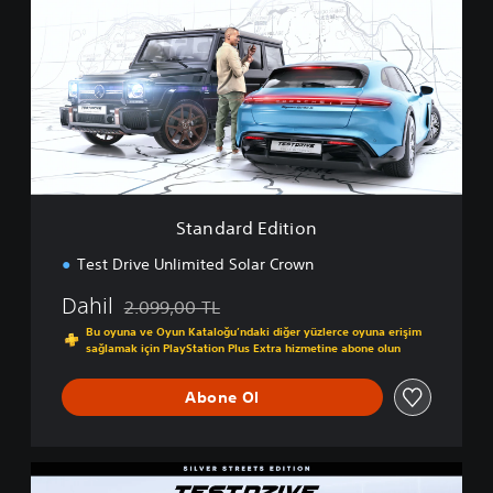
a
n
d
a
r
d
E
d
i
t
i
Standard Edition
o
n
Test Drive Unlimited Solar Crown
Dahil
2.099,00 TL
Orijinal fiyat olan 2.099,00 TL üzerinden indirim u
Bu oyuna ve Oyun Kataloğu’ndaki diğer yüzlerce oyuna erişim
sağlamak için PlayStation Plus Extra hizmetine abone olun
Abone Ol
S