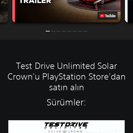
Test Drive Unlimited Solar
Crown'u PlayStation Store'dan
satın alın
Sürümler:
S
t