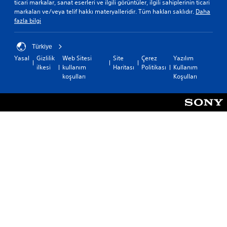
ticari markalar, sanat eserleri ve ilgili görüntüler, ilgili sahiplerinin ticari
markaları ve/veya telif hakkı materyalleridir. Tüm hakları saklıdır.
Daha
fazla bilgi
Türkiye
Yasal
Gizlilik
Web Sitesi
Site
Çerez
Yazılım
ilkesi
kullanım
Haritası
Politikası
Kullanım
koşulları
Koşulları