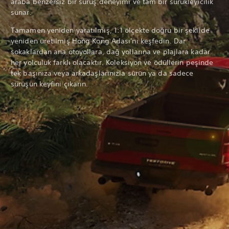
araba benzersiz bir sürüş deneyimi ve tam bir sürükleyicilik
sunar.
Tamamen yeniden yaratılmış, 1:1 ölçekte doğru bir şekilde
yeniden üretilmiş Hong Kong Adası'nı keşfedin. Dar
sokaklardan ana otoyollara, dağ yollarına ve plajlara kadar
her yolculuk farklı olacaktır. Koleksiyon ve ödüllerin peşinde
tek başınıza veya arkadaşlarınızla sürün ya da sadece
sürüşün keyfini çıkarın.