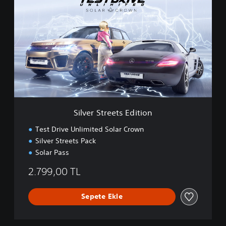
i
l
v
e
r
S
t
r
e
e
t
s
Silver Streets Edition
E
d
Test Drive Unlimited Solar Crown
i
Silver Streets Pack
t
Solar Pass
i
o
2.799,00 TL
n
Sepete Ekle