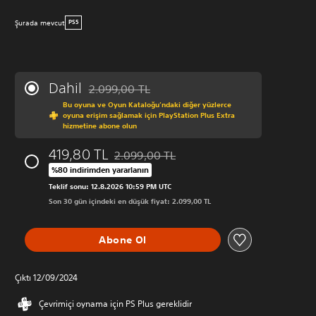
Şurada mevcut
PS5
Dahil
2.099,00 TL
Orijinal fiyat olan 2.099,00 TL üzerinden indirim
Bu oyuna ve Oyun Kataloğu’ndaki diğer yüzlerce
oyuna erişim sağlamak için PlayStation Plus Extra
hizmetine abone olun
419,80 TL
2.099,00 TL
Orijinal fiyat olan 2.099,00 TL üzerinden in
%80 indirimden yararlanın
Teklif sonu: 12.8.2026 10:59 PM UTC
Son 30 gün içindeki en düşük fiyat: 2.099,00 TL
Abone Ol
Çıktı 12/09/2024
Çevrimiçi oynama için PS Plus gereklidir