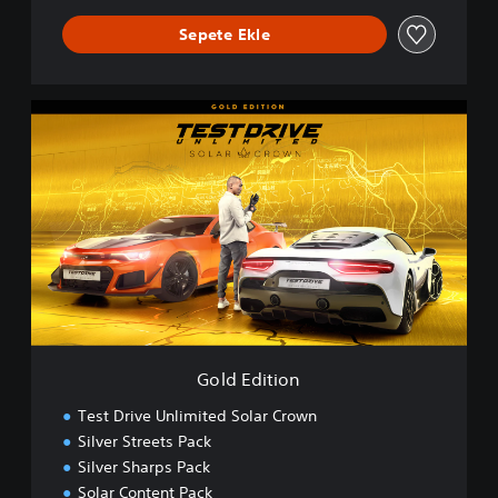
Sepete Ekle
G
o
l
d
E
d
i
t
i
o
n
Gold Edition
Test Drive Unlimited Solar Crown
Silver Streets Pack
Silver Sharps Pack
Solar Content Pack