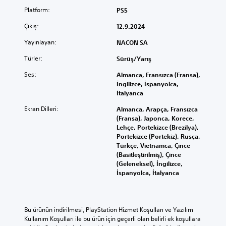
Platform:
PS5
Çıkış:
12.9.2024
Yayınlayan:
NACON SA
Türler:
Sürüş/Yarış
Ses:
Almanca, Fransızca (Fransa),
İngilizce, İspanyolca,
İtalyanca
Ekran Dilleri:
Almanca, Arapça, Fransızca
(Fransa), Japonca, Korece,
Lehçe, Portekizce (Brezilya),
Portekizce (Portekiz), Rusça,
Türkçe, Vietnamca, Çince
(Basitleştirilmiş), Çince
(Geleneksel), İngilizce,
İspanyolca, İtalyanca
Bu ürünün indirilmesi, PlayStation Hizmet Koşulları ve Yazılım 
Kullanım Koşulları ile bu ürün için geçerli olan belirli ek koşullara 