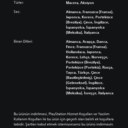
n
n
a
l
Türler:
Macera, Aksiyon
ı
e
a
n
a
Ses:
s
Almanca, Fransızca (Fransa),
r
o
y
n
Japonca, Korece, Portekizce
ı
y
a
e
(Brezilya), Çince, İngilizce,
(
n
r
l
İspanyolca, İspanyolca
e
a
l
e
(Meksika), İtalyanca
k
n
a
r
r
Ekran Dilleri:
Almanca, Arapça, Danca,
a
y
i
a
Fince, Fransızca (Fransa),
a
b
o
n
Hollandaca, Japonca,
b
r
i
d
Korece, Lehçe, Norveççe,
i
t
a
l
Portekizce (Brezilya),
l
a
k
i
Portekizce (Portekiz), Rusça,
i
m
i
r
Tayca, Türkçe, Çince
r
d
i
D
(Basitleştirilmiş), Çince
s
a
s
ü
(Geleneksel), İngilizce,
i
g
t
ğ
İspanyolca, İspanyolca
n
ö
e
m
(Meksika), İsveççe, İtalyanca
i
r
k
e
z
m
l
l
.
e
e
e
k
r
r
Bu ürünün indirilmesi, PlayStation Hizmet Koşulları ve Yazılım 
d
i
e
Kullanım Koşulları ile bu ürün için geçerli olan belirli ek koşullara 
a
b
h
tabidir. Şartları kabul etmek istemiyorsanız bu ürünü indirmeyin. 
h
e