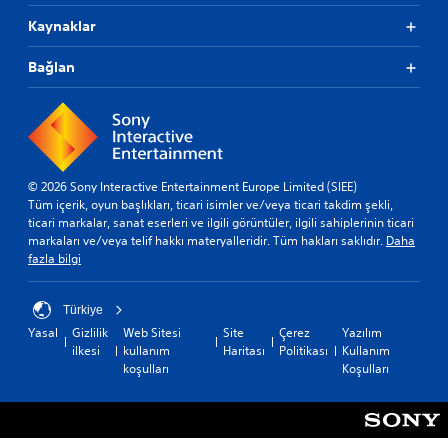
o
l
a
y
Kaynaklar
e
s
u
r
ı
n
Bağlan
)
n
u
i
d
o
ç
a
y
i
o
n
n
y
a
m
u
y
e
n
© 2026 Sony Interactive Entertainment Europe Limited (SIEE)
a
y
u
Tüm içerik, oyun başlıkları, ticari isimler ve/veya ticari takdim şekli,
b
d
g
ticari markalar, sanat eserleri ve ilgili görüntüler, ilgili sahiplerinin ticari
i
a
ö
markaları ve/veya telif hakkı materyalleridir. Tüm hakları saklıdır.
Daha
l
n
r
fazla bilgi
i
o
s
r
k
e
v
u
l
Türkiye
e
m
r
m
Yasal
Gizlilik
Web Sitesi
Site
Çerez
Yazılım
a
a
e
ilkesi
kullanım
Haritası
Politikası
Kullanım
s
h
n
koşulları
Koşulları
e
a
ü
v
t
l
i
s
e
y
ı
r
e
z