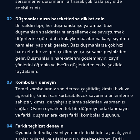
sersemleme durumlarını artırarak çok fazla şey elde
edebilirsiniz.
Düşmanlarınızın hareketlerine dikkat edin
Bir saldırı tipi, her düşmanda işe yaramaz. Bazı
düşmanların saldırılarını engellemek ve savuşturmak
diğerlerine göre daha kolayken bazılarına karşı sıyrılma
hamleleri yapmak gerekir. Bazı düşmanlarsa çok hızlı
hareket eder ve geri çekilmeye çalışırsanız peşinizden
gelir. Düşmanların hareketlerini gözlemleyin, zayıf
yönlerini öğrenin ve Eve'in güçlerinden en iyi şekilde
faydalanın.
Komboları deneyin
Temel kombolarınız son derece çeşitlidir; kimisi hızlı ve
agresiftir, kimisi can kurtarabilecek savunma önlemlerine
sahiptir, kimisi de vahşi zıplama saldırıları yapmanızı
sağlar. Oyunu oynarken tek bir düğmeye odaklanmayın
ve farklı düşmanlara karşı farklı kombolar düşünün.
Farklı teçhizat deneyin
Oyunda ilerledikçe yeni yeteneklerin kilidini açacak, yeni
zırhlar bulacak ve silahlarınızı yükselteceksiniz. Farklı