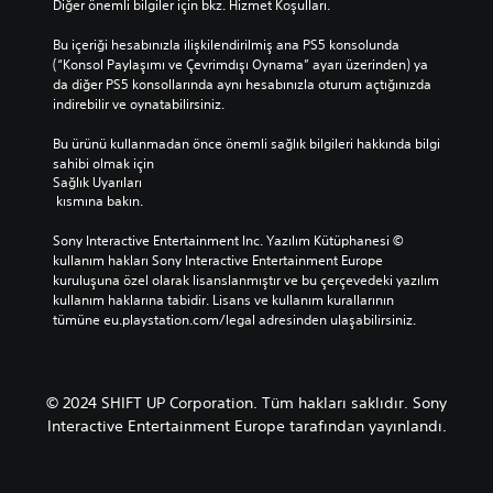
ı
Diğer önemli bilgiler için bkz. Hizmet Koşulları.
a
l
z
k
i
l
Bu içeriği hesabınızla ilişkilendirilmiş ana PS5 konsolunda 
o
r
a
(“Konsol Paylaşımı ve Çevrimdışı Oynama” ayarı üzerinden) ya 
l
l
v
da diğer PS5 konsollarında aynı hesabınızla oturum açtığınızda 
a
i
e
indirebilir ve oynatabilirsiniz.
y
b
y
d
i
a
Bu ürünü kullanmadan önce önemli sağlık bilgileri hakkında bilgi 
ı
r
b
sahibi olmak için 
r
z
e
Sağlık Uyarıları
.
a
 kısmına bakın.
l
m
i
a
G
Sony Interactive Entertainment Inc. Yazılım Kütüphanesi © 
r
n
ö
kullanım hakları Sony Interactive Entertainment Europe 
l
s
kuruluşuna özel olarak lisanslanmıştır ve bu çerçevedeki yazılım 
i
r
ı
kullanım haklarına tabidir. Lisans ve kullanım kurallarının 
b
s
n
tümüne eu.playstation.com/legal adresinden ulaşabilirsiniz.
i
e
ı
r
r
l
s
ı
R
ü
i
a
r
© 2024 SHIFT UP Corporation. Tüm hakları saklıdır. Sony
ç
h
e
Interactive Entertainment Europe tarafından yayınlandı.
i
a
i
n
t
ç
d
i
l
e