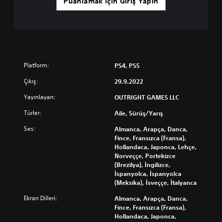
Puanlamak için Giriş Yapın
i
r
v
e
m
e
n
Platform:
PS4, PS5
ü
l
Çıkış:
29.9.2022
e
r
Yayınlayan:
OUTRIGHT GAMES LLC
d
e
Türler:
Aile, Sürüş/Yarış
g
e
Ses:
Almanca, Arapça, Danca,
z
Fince, Fransızca (Fransa),
i
Hollandaca, Japonca, Lehçe,
n
Norveççe, Portekizce
e
(Brezilya), İngilizce,
b
İspanyolca, İspanyolca
i
(Meksika), İsveççe, İtalyanca
l
Ekran Dilleri:
Almanca, Arapça, Danca,
i
Fince, Fransızca (Fransa),
r
Hollandaca, Japonca,
s