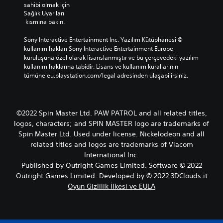
s
sahibi olmak için 
m
Sağlık Uyarıları
a
 kısmına bakın.
d
Sony Interactive Entertainment Inc. Yazılım Kütüphanesi © 
a
kullanım hakları Sony Interactive Entertainment Europe 
n
kuruluşuna özel olarak lisanslanmıştır ve bu çerçevedeki yazılım 
o
kullanım haklarına tabidir. Lisans ve kullanım kurallarının 
y
tümüne eu.playstation.com/legal adresinden ulaşabilirsiniz.
n
a
n
a
©2022 Spin Master Ltd. PAW PATROL and all related titles,
b
logos, characters; and SPIN MASTER logo are trademarks of
i
Spin Master Ltd. Used under license. Nickelodeon and all
l
related titles and logos are trademarks of Viacom
i
International Inc.
r
Published by Outright Games Limited. Software © 2022
D
Outright Games Limited. Developed by © 2022 3DClouds.it
ü
Oyun Gizlilik İlkesi ve EULA
ğ
m
e
l