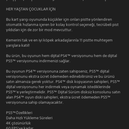
HER YAŞTAN ÇOCUKLAR İÇİN
Bu kart yarışı oyununda küçükler için onları pistte yönlendiren
otomatik hızlanma içeren bir kolay kontrol seçeneği, tecrübeli pist
yıldızları için de zor bir mod mevcuttur.
Kemerini tak ve en iyi köpek arkadaşlarınla 11 pistte muhteşem
yarışlara katıl!
Bu ürün, bu oyunun hem dijital PS4™ versiyonunu hem de dijital
PS5™ versiyonunu indirmenizi sağlar.
Bu oyunun PS4™ versiyonuna zaten sahipseniz, PS5™ dijital
versiyonunu ekstra ücret ödemeden edinebilirsiniz ve bu ürünü
satın almanıza gerek yoktur. PS4™ disk kopyasının sahipleri, PS5™
dijital versiyonunu her indirmek veya oynamak istediklerinde
PS5™'e yerleştirmelidir. PS5™ Dijital Sürüm disksiz konsolunu satın
alan PS4™ oyun diski sahipleri, ekstra ücret ödemeden PS5™
versiyonuna sahip olamayacaktır.
PS5™Özellikleri
Daha Hızlı Yükleme Süreleri
4K çözünürlük
60 FPS'ye kadar