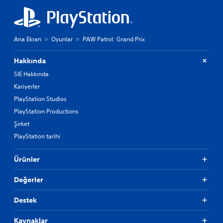
e
r
e
h
ı
Ana Ekran
Oyunlar
PAW Patrol: Grand Prix
z
l
Hakkında
a
SIE Hakkında
v
e
Kariyerler
y
PlayStation Studios
a
b
PlayStation Productions
e
Şirket
l
PlayStation tarihi
i
r
l
Ürünler
i
b
Değerler
i
r
s
Destek
ü
r
Kaynaklar