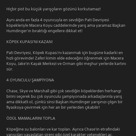
Hiçbir pist bu küçük yarışçıların gözünü korkutamaz!
Aynı anda en fazla 4 oyuncuyla en sevdiğin Pati Devriyesi
köpekleriyle Macera Koyu caddelerinde yarış ama yaramaz Başkan
Humdinger'ın bıraktığı engellere dikkat et!
KÖPEK KUPASI'NI KAZAN!
Pati Devriyesi, Köpek Kupası'nı kazanmak için bugüne kadarki en
hızlı görevinde! Zaferi kimin elde edeceğini öğrenmek için Macera
Koyu, Jake'in Kayak Merkezi ve Orman gibi meşhur yerlerde kartını
sür.
4 OYUNCULU ŞAMPİYONA
Chase, Skye ve Marshall gibi çok sevdiğin köpeklerden herhangi
birini seçerek bu çok oyunculu şampiyonada arkadaşlarınla yarış
ama dikkatli ol, çünkü sinsi Başkan Humdinger yarışınızı çılgın bir
fiyaskoya çevirmek için her an bir yerlerden çıkabilir!
ÖDÜL MAMALARINI TOPLA
Köpeğine su balonları ve kar topları. Ayrıca Chase'in etrafındaki
yarışçıları yavaşlatan sireni gibi özel karakter yetenekleri aç.