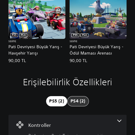
PS5
PS4
PS5
PS4
SEVIYE
SEVIYE
Pati Devriyesi Büyük Yarış -
Pati Devriyesi Büyük Yarış -
Havşehir Yarışı
Ödül Maması Arenası
90,00 TL
90,00 TL
Erişilebilirlik Özellikleri
D
ü
ğ
m
PS5 (2)
PS4 (2)
e
l
e
r
Kontroller
e