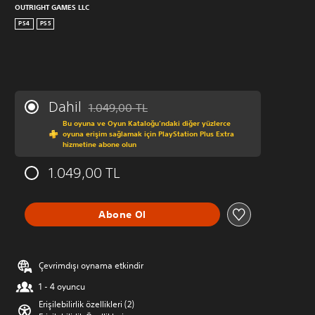
OUTRIGHT GAMES LLC
PS4
PS5
Dahil
1.049,00 TL
Orijinal fiyat olan 1.049,00 TL üzerinden indirim
Bu oyuna ve Oyun Kataloğu’ndaki diğer yüzlerce
oyuna erişim sağlamak için PlayStation Plus Extra
hizmetine abone olun
1.049,00 TL
Abone Ol
Çevrimdışı oynama etkindir
1 - 4 oyuncu
Erişilebilirlik özellikleri (2)