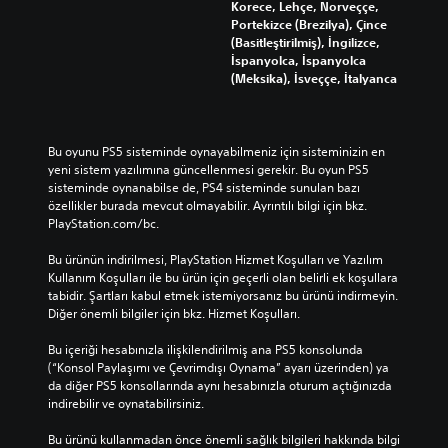
Korece, Lehçe, Norveççe,
i
Portekizce (Brezilya), Çince
n
(Basitleştirilmiş), İngilizce,
i
İspanyolca, İspanyolca
z
(Meksika), İsveççe, İtalyanca
.
D
ü
Bu oyunu PS5 sisteminde oynayabilmeniz için sisteminizin en 
ğ
yeni sistem yazılımına güncellenmesi gerekir. Bu oyun PS5 
sisteminde oynanabilse de, PS4 sisteminde sunulan bazı 
m
özellikler burada mevcut olmayabilir. Ayrıntılı bilgi için bkz. 
e
PlayStation.com/bc.
l
e
Bu ürünün indirilmesi, PlayStation Hizmet Koşulları ve Yazılım 
r
Kullanım Koşulları ile bu ürün için geçerli olan belirli ek koşullara 
e
tabidir. Şartları kabul etmek istemiyorsanız bu ürünü indirmeyin. 
H
Diğer önemli bilgiler için bkz. Hizmet Koşulları.
ı
z
Bu içeriği hesabınızla ilişkilendirilmiş ana PS5 konsolunda 
(“Konsol Paylaşımı ve Çevrimdışı Oynama” ayarı üzerinden) ya 
l
da diğer PS5 konsollarında aynı hesabınızla oturum açtığınızda 
a
indirebilir ve oynatabilirsiniz.
B
a
Bu ürünü kullanmadan önce önemli sağlık bilgileri hakkında bilgi 