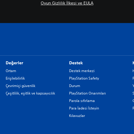
Oyun Gizlilik İlkesi ve EULA
Değerler
Destek
Ortam
Destek merkezi
Erişilebilirlik
PlayStation Safety
Çevrimiçi güvenlik
Durum
Çeşitlilik, eşitlik ve kapsayıcılık
PlayStation Onarımları
Parola sıfırlama
G
Para İadesi İsteyin
Kılavuzlar