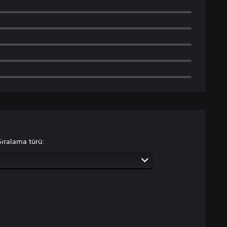
Sıralama türü: