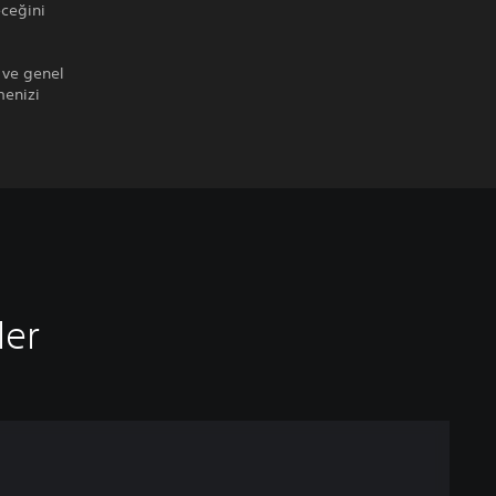
eceğini
r ve genel
menizi
ler