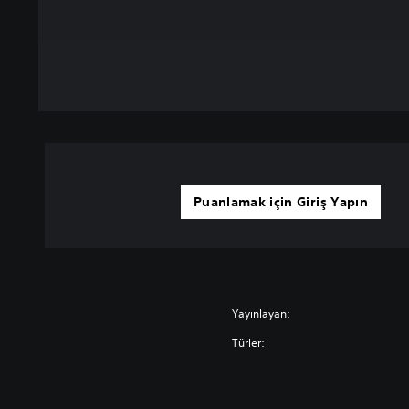
Puanlamak için Giriş Yapın
Yayınlayan:
Türler: