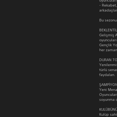
oyuncuları
- Rekabet,
arkadaşlar
Bu sezonun
BEKLENTİL
Gelişmiş A
oyuncuları
Gençlik Yo
her zamank
DURAN TO
Yenilenmiş
türlü sena
faydalan.
ŞAMPİYON
Yeni Menaj
Oyuncuları
soyunma od
KULÜBÜNÜZ
Kulüp sahi