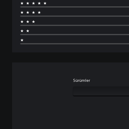
★★★★★
★★★★
★★★
★★
★
Sürümler