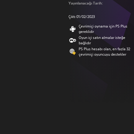
Yayınlanacağı Tarih:
Çıktı 01/02/2023
Çevrimiçi oynama için PS Plus
gereklidir
Oyun içi satın almalar isteğe
bağlıdır
PS Plus hesabı olan, en fazla 32
çevrimiçi oyuncuyu destekler