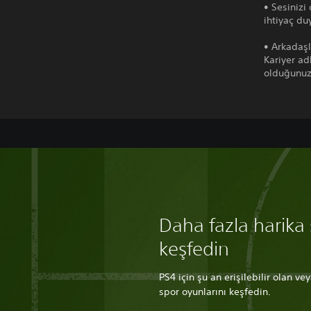
• Sesinizi
ihtiyaç du
• Arkadaşl
Kariyer ad
olduğunuzu
Daha fazla harika
keşfedin
PS4 için şu an erişilebilir olan v
spor oyunlarını keşfedin.