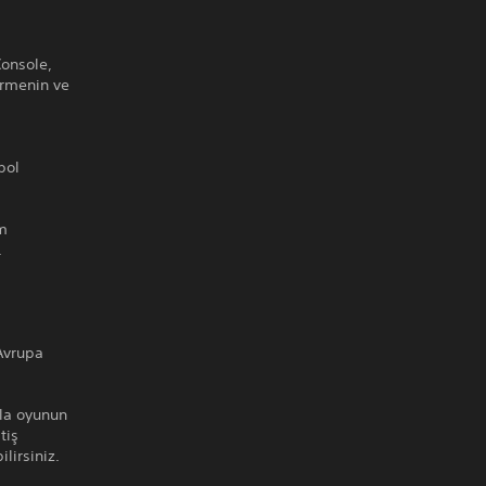
Console,
virmenin ve
bol
em
.
Avrupa
ıyla oyunun
tiş
lirsiniz.