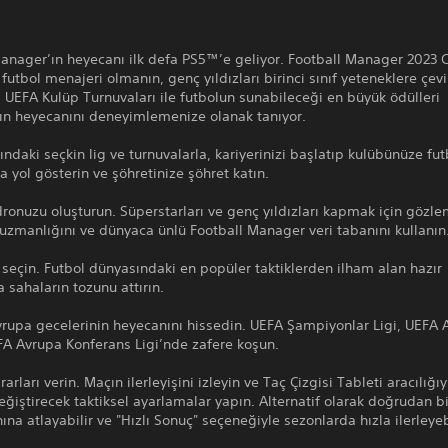
anager’ın heyecanı ilk defa PS5™’e geliyor. Football Manager 2023 
 futbol menajeri olmanın, genç yıldızları birinci sınıf yeteneklere çe
ı UEFA Kulüp Turnuvaları ile futbolun sunabileceği en büyük ödülleri
n heyecanını deneyimlemenize olanak tanıyor.
ltındaki seçkin lig ve turnuvalarla, kariyerinizi başlatıp kulübünüze fut
 yol gösterin ve şöhretinize şöhret katın.
ronuzu oluşturun. Süperstarları ve genç yıldızları kapmak için gözl
 uzmanlığını ve dünyaca ünlü Football Manager veri tabanını kullanın
ı seçin. Futbol dünyasındaki en popüler taktiklerden ilham alan hazır
a sahaların tozunu attırın.
rupa gecelerinin heyecanını hissedin. UEFA Şampiyonlar Ligi, UEFA 
FA Avrupa Konferans Ligi’nde zafere koşun.
arları verin. Maçın ilerleyişini izleyin ve Taç Çizgisi Tableti aracılığ
eğiştirecek taktiksel ayarlamalar yapın. Alternatif olarak doğrudan bi
na atlayabilir ve "Hızlı Sonuç" seçeneğiyle sezonlarda hızla ilerleyebi