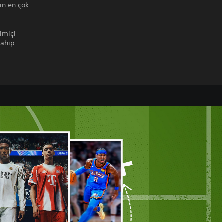
ın en çok
imiçi
sahip