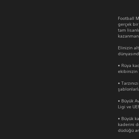
Football M
gerçek bir
tam lisanl
kazanmanı
Elinizin a
dünyasında
• Rüya kad
ekibinizin
• Tarzınız
şablonlarl
• Büyük Av
Ligi ve UE
• Büyük kar
kaderini d
düdüğü anı