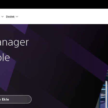
Destek
anager
le
e Ekle