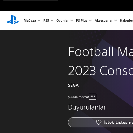
Mağaza
PS5
Oyunlar
PS Plus
Aksesuarlar
Haberler
Football M
2023 Conso
SEGA
Şurada mevcut
PS5
Duyurulanlar
İstek Listesin