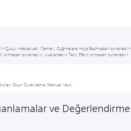
ilir Çubuk Hassasiyeti (Temel), Düğmelere Hızla Basmadan oynanabilir
mi olmadan oynanabilir, Uyarlanabilir Tetik Efekti olmadan oynanabilir
latıcıları, Oyun Duraklatma, Manuel Kayıt
anlamalar ve Değerlendirme