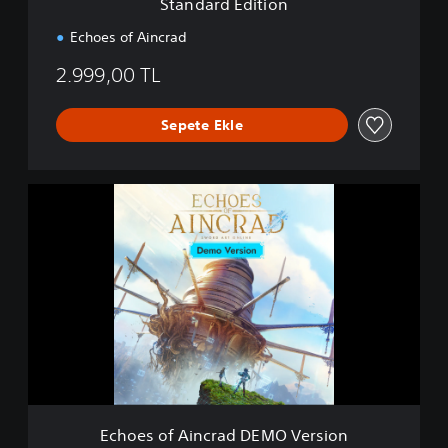
Standard Edition
o
n
Echoes of Aincrad
2.999,00 TL
Sepete Ekle
E
c
h
o
e
s
o
f
A
i
n
c
r
Echoes of Aincrad DEMO Version
a