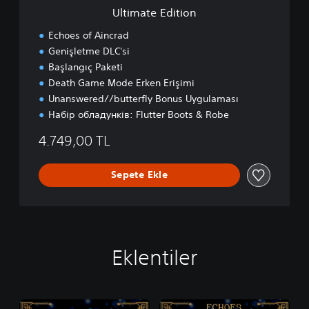
i
Ultimate Edition
o
n
Echoes of Aincrad
Genişletme DLC'si
Başlangıç Paketi
Death Game Mode Erken Erişimi
Unanswered//butterfly Bonus Uygulaması
Набір обладунків: Flutter Boots & Robe
4.749,00 TL
Sepete Ekle
Eklentiler