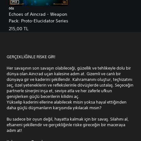
PS5
ÖĞE
Echoes of Aincrad - Weapon
Pack: Proto-Elucidator Series
215,00 TL
GERÇEKLİĞİNLE RİSKE GİR!
Her savaşının son savaşın olabileceği, güzellik ve tehlikeyle dolu bir
dünya olan Aincrad uçan kalesine adım at. Gizemli ve canlı bir
dünyaya gir ve kaderini şekillendir. Kahramanını oluştur, teçhizatını
seç, özel yeteneklerin ve reflekslerinle dövüşlerde ustalaş. Seçeceğin
partnerle sinerjini inşa et, seviye atla ve her zaferle ufkun
genişlerken güçlü becerilerin kilidini aç.
Yükselip kaderini ellerine alabilecek misin yoksa hayal ettiğinden
daha güçlü düşmanların karşısında yıkılacak mısın?
Bu sadece bir oyun değil, hayatta kalmak için bir savaş. Silahını al,
efsaneni şekillendir ve gerçekliğinle riske gireceğin bir maceraya
adım at!