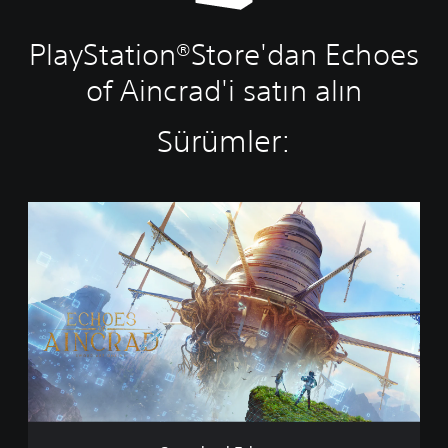
PlayStation®Store'dan Echoes
of Aincrad'i satın alın
Sürümler:
S
t
a
n
d
a
r
d
E
d
i
t
i