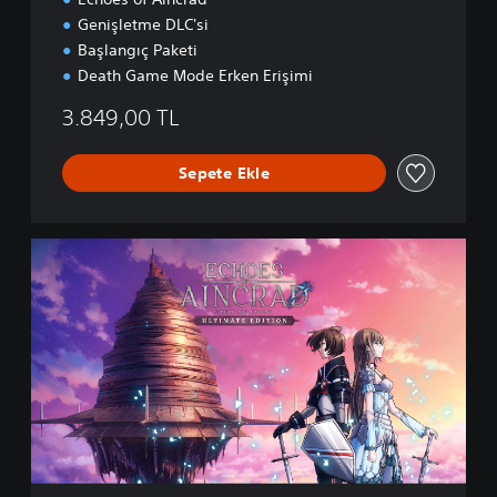
Genişletme DLC'si
Başlangıç Paketi
Death Game Mode Erken Erişimi
3.849,00 TL
Sepete Ekle
U
l
t
i
m
a
t
e
E
d
i
t