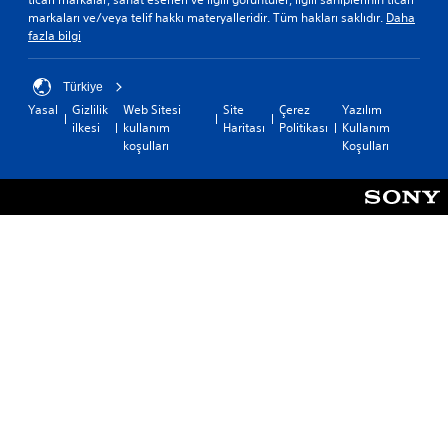
markaları ve/veya telif hakkı materyalleridir. Tüm hakları saklıdır.
Daha
fazla bilgi
Türkiye
Yasal
Gizlilik
Web Sitesi
Site
Çerez
Yazılım
ilkesi
kullanım
Haritası
Politikası
Kullanım
koşulları
Koşulları