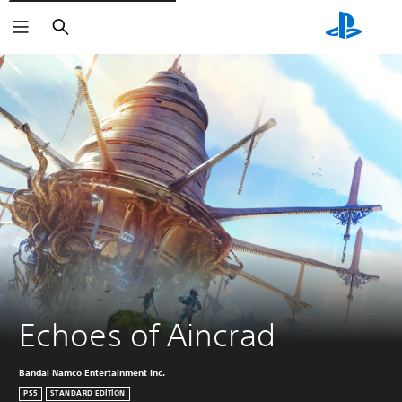
Arama
Echoes of Aincrad
Bandai Namco Entertainment Inc.
PS5
STANDARD EDITION