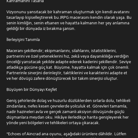
Kahramanını Tasarla
Vizyonunu yansıtacak bir kahraman oluşturmak için kendi avatarını
tasarlayıp kişiselleştirerek bu JRPG macerasını kendin olarak yaşa. Bu
senin kimliğin, senin efsanen ve hayatta kalmanın her şey anlamına
geldiği bir dünyada iz bırakma şansın.
İlerleyişini Tanımla
Maceranı şekillendir; ekipmanlarını, silahlarını, istatistiklerini,
partnerini ve özel yeteneklerini hız, zekâ veya dayanıklılığa verdiğin
önceliği yansıtacak şekilde adapte ederek kaderini şekillendir. Seviye
atladıkça gücüne güç kat. Büyüme, hayatta kalmak için çok önemli.
Partnerinle sinerjini derinleştir, taktiklerini ve karakterini adapte et
ve her dövüşü zafere dönüştürecek bir takım sinerjisi oluştur.
Büyüyen bir Dünyayı Keşfet
Geniş şehirlerde dolaş ve huzurlu düzlüklerden sırlarla dolu, tehlikeli
zindanlara, nefes kesen çevrelerde yolculuk et. Görevleri tamamla,
nadir hazineleri avla ve gerçek zamanlı aksiyon dövüşünde güçlü
düşmanlara meydan oku. Hikâye ilerledikçe harita genişleyerek her
yönde yeni bölgeleri ve tehlikeleri ortaya çıkaracak.
*Echoes of Aincrad ana oyunu, aşağıdaki ürünlere dâhildir. Lütfen