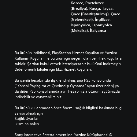
Korece, Portekizce
(Brezilya), Rusça, Tayca,
Çince (Basitleştirilmiş), Çince
(Geleneksel), İngilizce,
İspanyolca, İspanyolca
(Meksika), İtalyanca
Bu ürünün indirilmesi, PlayStation Hizmet Koşulları ve Yazılım 
Kullanım Koşulları ile bu ürün için geçerli olan belirli ek koşullara 
tabidir. Şartları kabul etmek istemiyorsanız bu ürünü indirmeyin. 
Diğer önemli bilgiler için bkz. Hizmet Koşulları.
Bu içeriği hesabınızla ilişkilendirilmiş ana PS5 konsolunda 
(“Konsol Paylaşımı ve Çevrimdışı Oynama” ayarı üzerinden) ya 
da diğer PS5 konsollarında aynı hesabınızla oturum açtığınızda 
indirebilir ve oynatabilirsiniz.
Bu ürünü kullanmadan önce önemli sağlık bilgileri hakkında bilgi 
sahibi olmak için 
Sağlık Uyarıları
 kısmına bakın.
Sony Interactive Entertainment Inc. Yazılım Kütüphanesi © 