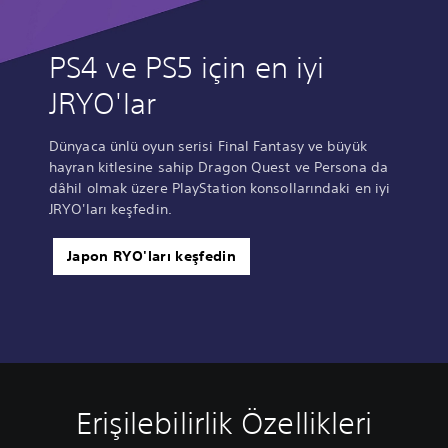
PS4 ve PS5 için en iyi
JRYO'lar
Dünyaca ünlü oyun serisi Final Fantasy ve büyük
hayran kitlesine sahip Dragon Quest ve Persona da
dâhil olmak üzere PlayStation konsollarındaki en iyi
JRYO'ları keşfedin.
Japon RYO'ları keşfedin
Erişilebilirlik Özellikleri
S
A
A
A
e
l
y
y