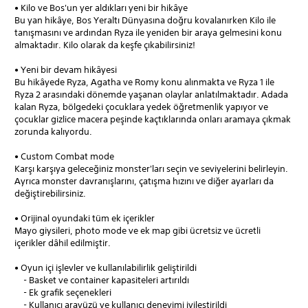
• Kilo ve Bos'un yer aldıkları yeni bir hikâye
Bu yan hikâye, Bos Yeraltı Dünyasına doğru kovalanırken Kilo ile
tanışmasını ve ardından Ryza ile yeniden bir araya gelmesini konu
almaktadır. Kilo olarak da keşfe çıkabilirsiniz!
• Yeni bir devam hikâyesi
Bu hikâyede Ryza, Agatha ve Romy konu alınmakta ve Ryza 1 ile
Ryza 2 arasındaki dönemde yaşanan olaylar anlatılmaktadır. Adada
kalan Ryza, bölgedeki çocuklara yedek öğretmenlik yapıyor ve
çocuklar gizlice macera peşinde kaçtıklarında onları aramaya çıkmak
zorunda kalıyordu.
• Custom Combat mode
Karşı karşıya geleceğiniz monster'ları seçin ve seviyelerini belirleyin.
Ayrıca monster davranışlarını, çatışma hızını ve diğer ayarları da
değiştirebilirsiniz.
• Orijinal oyundaki tüm ek içerikler
Mayo giysileri, photo mode ve ek map gibi ücretsiz ve ücretli
içerikler dâhil edilmiştir.
• Oyun içi işlevler ve kullanılabilirlik geliştirildi
- Basket ve container kapasiteleri artırıldı
- Ek grafik seçenekleri
- Kullanıcı arayüzü ve kullanıcı deneyimi iyileştirildi