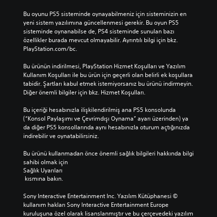
l
b
t
Bu oyunu PS5 sisteminde oynayabilmeniz için sisteminizin en 
a
i
yeni sistem yazılımına güncellenmesi gerekir. Bu oyun PS5 
b
l
sisteminde oynanabilse de, PS4 sisteminde sunulan bazı 
i
i
özellikler burada mevcut olmayabilir. Ayrıntılı bilgi için bkz. 
l
r
PlayStation.com/bc.
i
D
r
Bu ürünün indirilmesi, PlayStation Hizmet Koşulları ve Yazılım 
ü
s
Kullanım Koşulları ile bu ürün için geçerli olan belirli ek koşullara 
ğ
i
tabidir. Şartları kabul etmek istemiyorsanız bu ürünü indirmeyin. 
m
n
Diğer önemli bilgiler için bkz. Hizmet Koşulları.
e
i
l
z
Bu içeriği hesabınızla ilişkilendirilmiş ana PS5 konsolunda 
e
.
(“Konsol Paylaşımı ve Çevrimdışı Oynama” ayarı üzerinden) ya 
r
da diğer PS5 konsollarında aynı hesabınızla oturum açtığınızda 
e
indirebilir ve oynatabilirsiniz.
E
h
ğ
ı
Bu ürünü kullanmadan önce önemli sağlık bilgileri hakkında bilgi 
z
i
sahibi olmak için 
l
t
Sağlık Uyarıları
a
i
 kısmına bakın.
v
m
e
H
Sony Interactive Entertainment Inc. Yazılım Kütüphanesi © 
y
a
kullanım hakları Sony Interactive Entertainment Europe 
a
kuruluşuna özel olarak lisanslanmıştır ve bu çerçevedeki yazılım 
t
b