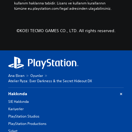
kullanım haklarına tabidir. Lisans ve kullanım kurallarının 
ı
e
tümüne eu.playstation.com/legal adresinden ulaşabilirsiniz.
r
l
i
l
r
a
l
t
©KOEI TECMO GAMES CO., LTD. All rights reserved.
i
ı
b
c
i
ı
r
l
s
a
ü
r
r
e
ı
i
Ana Ekran
Oyunlar
O
ç
Atelier Ryza: Ever Darkness & the Secret Hideout DX
y
i
u
n
n
Hakkında
d
d
e
SIE Hakkında
e
b
n
Kariyerler
a
e
s
PlayStation Studios
y
m
PlayStation Productions
i
a
m
Şirket