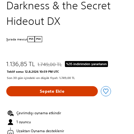
Darkness & the Secret
Hideout DX
Şurada mevcut
PS5
PS4
1.136,85 TL
1.749,00 TL
%35 indirimden yararlanın
Orijinal fiyat olan 1.749,00 TL üzerinden indirim 
Teklif sonu: 12.8.2026 10:59 PM UTC
Son 30 gün içindeki en düşük fiyat: 1.749,00 TL
Sepete Ekle
Çevrimdışı oynama etkindir
1 oyuncu
Uzaktan Oynama desteklenir