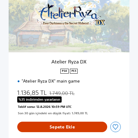
l
i
e
r
R
y
z
a
D
X
Atelier Ryza DX
PS4
PS5
"Atelier Ryza DX" main game
1.136,85 TL
1.749,00 TL
Orijinal fiyat olan 1.749,00 TL üzerinden in
%35 indirimden yararlanın
Teklif sonu: 12.8.2026 10:59 PM UTC
Son 30 gün içindeki en düşük fiyat: 1.749,00 TL
Sepete Ekle