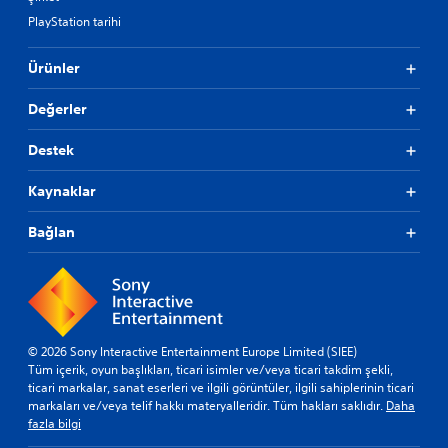
y
i
a
PlayStation tarihi
e
i
ğ
h
i
Ürünler
t
t
i
i
y
Değerler
m
a
b
ç
Destek
i
d
l
u
g
Kaynaklar
y
i
m
l
Bağlan
a
e
d
r
a
i
n
n
o
i
y
h
u
e
© 2026 Sony Interactive Entertainment Europe Limited (SIEE)
n
r
Tüm içerik, oyun başlıkları, ticari isimler ve/veya ticari takdim şekli,
u
z
ticari markalar, sanat eserleri ve ilgili görüntüler, ilgili sahiplerinin ticari
o
a
markaları ve/veya telif hakkı materyalleridir. Tüm hakları saklıdır.
Daha
y
m
fazla bilgi
n
a