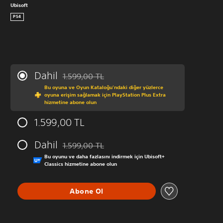
Ubisoft
PS4
Dahil
1.599,00 TL
Orijinal fiyat olan 1.599,00 TL üzerinden indirim 
Bu oyuna ve Oyun Kataloğu’ndaki diğer yüzlerce
oyuna erişim sağlamak için PlayStation Plus Extra
hizmetine abone olun
1.599,00 TL
Dahil
1.599,00 TL
Orijinal fiyat olan 1.599,00 TL üzerinden indirim 
Bu oyunu ve daha fazlasını indirmek için Ubisoft+
Classics hizmetine abone olun
Abone Ol