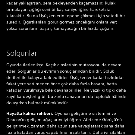
kadar yaklaşırsan, seni bekleyenden kaçamazsın: Kulak
tırmalayan çığlığı seni birkaç saniyeliğine hareketsiz
kılacaktır. Bu da Üşüşkenlerin tepene çökmesi için yeterli bir
süredir. Çığırtkanları görür görmez önceliğini onlara ver;
yoksa sorunların başa çıkamayacağın bir hızda çoğalır.
Solgunlar
Oyunda ilerledikçe, Kaçık cinslerinin mutasyonu da devam
eder. Solgunlar bu evrimin sonuçlarından biridir. Soluk
derileri ile kolayca fark edilirler. Üşüşkenler kadar hızlıdırlar
fakat yere serilmeden önce çok daha fazla hasara, hatta
kafadan vurulmaya bile dayanabilirler. Ne yazık ki tıpkı daha
zayıf kardeşleri gibi, bu zorlu canavarları da topluluk hâlinde
dolaşırken bulmak mümkündür.
Hayatta kalma rehberi:
Oyunun geliştirme sistemini ve
Deacon'ın gelişim ağaçlarını iyi öğren. Afetzede Görüşü'nü
geliştirmek, zamanı daha uzun süre yavaşlatarak sana daha
fazla kafadan vuruş yapabilme fırsatı tanır. Daha iyi silahları