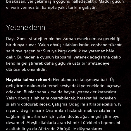
bırakırsan, yer çekimi işin çoğunu halledecektir. Maddi gücün
el verir vermez bir kampta yakıt tankını geliştir.
Yeteneklerin
Days Gone, stratejilerinin her zaman esnek olması gerektiği
bir dünya sunar. Yakın dövüş silahları kırılır, cephane tükenir,
saldırıya geçen bir Sürü'ye karşı gizlilik işe yaramaz hâle
gelir. Bu nedenle oyunun kapsamlı yetenek ağaçlarına dalıp
kendini geliştirerek daha güçlü ve usta bir afetzedeye
dönüşmek önemlidir.
Hayatta kalma rehberi:
Her alanda ustalaşmaya bak. Üç
geliştirme dalının da temel seviyedeki yeteneklerini açmaya
odaklan. Bunlar sana kırsalda hayati yetenekler katacaktır:
Yakın dövüş silahlarını onarabilecek, hareket hâlindeyken
silahını doldurabilecek, Çatışma Odağı'nı artırabileceksin. İyi
nişancı değil misin? Onarımları hızlandırmak ve silahının
sağlamlığını artırmak için yakın dövüş ağacını geliştirmeye
devam et. Ateşli silahlarla aran iyi mi? Tüfeklerin tepmesini
azaltabilir ya da Afetzede Görüşü ile düşmanlarını