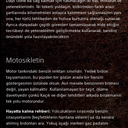
Days Gone'da sağ kalmak için tutunacağın iki dal, motorun ve
yeteneklerindir. İki tekerli yoldaşın, birbirinden farklı arazi
şartlarında kilometreleri kolayca katetmeni sağlamasının yanı
sıra, her türlü tehlikeden de hızlıca kurtulma olanağı sunacak.
Ayrıca dünyadaki çeşitli görevleri tamamlayarak elde ettiğin
tecrübeyi de yeteneklerini geliştirmekte kullanarak, kendini
önündeki yola hazırlayabileceksin.
Motosikletin
Motor tankındaki benzin miktarı sınırlıdır. Yedek bidon
taşıyamazsın, bu yüzden bir gözün arada bir benzin
göstergesinin üstünde olsun. Asıl mesele benzininin bitmesi
değil, yayan kalmaktır. Kullanılamayan bir taşıt, ölüme
davetiyedir çünkü Kaçık ve diğer tehditleri arkada bırakmanın
tek yolu motorundur.
Hayatta kalma rehberi:
Yolculukların sırasında benzin
istasyonlarını (keşfettiklerin haritana eklenir) ya da kenara
atılmış bidonları ara. Yokuş aşağı inerken gaz pedalını