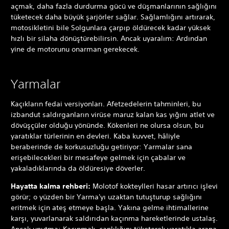
açmak, daha fazla durdurma gücü ve düşmanlarının sağlığını
tüketecek daha büyük şarjörler sağlar. Sağlamlığını artırarak,
motosikletini bile Solgunlara çarpıp öldürecek kadar yüksek
hızlı bir silaha dönüştürebilirsin. Ancak uyaralım: Ardından
yine de motorunu onarman gerekecek.
Yarmalar
Kaçıkların fedai versiyonları. Afetzedelerin tahminleri, bu
izbandut saldırganların virüse maruz kalan kas yığını atlet ve
dövüşçüler olduğu yönünde. Kökenleri ne olursa olsun, bu
yaratıklar türlerinin en devleri. Kaba kuvvet, hâliyle
beraberinde de korkusuzluğu getiriyor: Yarmalar sana
erişebilecekleri bir mesafeye gelmek için çabalar ve
yakaladıklarında da öldüresiye döverler.
Hayatta kalma rehberi:
Molotof kokteylleri hasar artırıcı işlevi
görür; o yüzden bir Yarma'yı uzaktan tutuşturup sağlığını
eritmek için ateş etmeye başla. Yakına gelme ihtimallerine
karşı, yuvarlanarak saldırıdan kaçınma hareketlerinde ustalaş.
Ancak unutma: Kaçınmak, canlılığını tüketerek yaratıkla arana