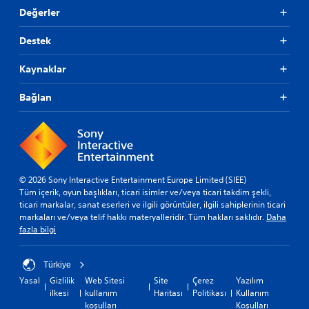
Değerler
Destek
Kaynaklar
Bağlan
© 2026 Sony Interactive Entertainment Europe Limited (SIEE)
Tüm içerik, oyun başlıkları, ticari isimler ve/veya ticari takdim şekli,
ticari markalar, sanat eserleri ve ilgili görüntüler, ilgili sahiplerinin ticari
markaları ve/veya telif hakkı materyalleridir. Tüm hakları saklıdır.
Daha
fazla bilgi
Türkiye
Yasal
Gizlilik
Web Sitesi
Site
Çerez
Yazılım
ilkesi
kullanım
Haritası
Politikası
Kullanım
koşulları
Koşulları