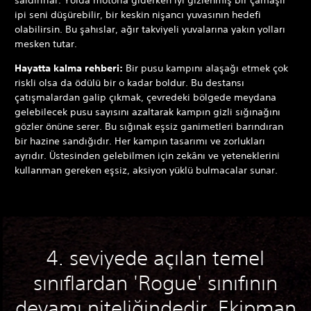
saldırırlar. Yolda motorla giderken iyi gizlenmiş bir çamaşır
ipi seni düşürebilir, bir keskin nişancı yuvasının hedefi
olabilirsin. Bu şahıslar, ağır takviyeli yuvalarına yakın yolları
mesken tutar.
Hayatta kalma rehberi:
Bir pusu kampını alaşağı etmek çok
riskli olsa da ödülü bir o kadar boldur. Bu destansı
çatışmalardan galip çıkmak, çevredeki bölgede meydana
gelebilecek pusu sayısını azaltarak kampın gizli sığınağını
gözler önüne serer. Bu sığınak eşsiz ganimetleri barındıran
bir hazine sandığıdır. Her kampın tasarımı ve zorlukları
ayrıdır. Üstesinden gelebilmen için zekânı ve yeteneklerini
kullanman gereken eşsiz, aksiyon yüklü bulmacalar sunar.
4. seviyede açılan temel
sınıflardan 'Rogue' sınıfının
devamı niteliğindedir. Ekipman