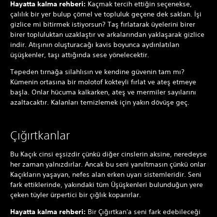
Hayatta kalma rehberi:
Kaçmak tercih ettiğin seçenekse,
çalılık bir yer bulup çömel ve topluluk geçene dek saklan. İşi
gizlice mi bitirmek istiyorsun? Taş fırlatarak üyelerini birer
birer topluluktan uzaklaştır ve arkalarından yaklaşarak gizlice
indir. Atışının oluşturacağı kavis boyunca aydınlatılan
üşüşkenler, taşı attığında sese yönelecektir.
Tepeden tırnağa silahlısın ve kendine güvenin tam mı?
Kümenin ortasına bir molotof kokteyli fırlat ve ateş etmeye
başla. Onlar hücuma kalkarken, ateş ve mermiler sayılarını
azaltacaktır. Kalanları temizlemek için yakın dövüşe geç.
Çığırtkanlar
Bu Kaçık cinsi eşsizdir çünkü diğer cinslerin aksine, neredeyse
her zaman yalnızdırlar. Ancak bu seni yanıltmasın çünkü onlar
Kaçıkların yaşayan, nefes alan erken uyarı sistemleridir. Seni
fark ettiklerinde, yakındaki tüm Üşüşkenleri bulunduğun yere
çeken tüyler ürpertici bir çığlık koparırlar.
Hayatta kalma rehberi:
Bir Çığırtkan'a seni fark edebileceği