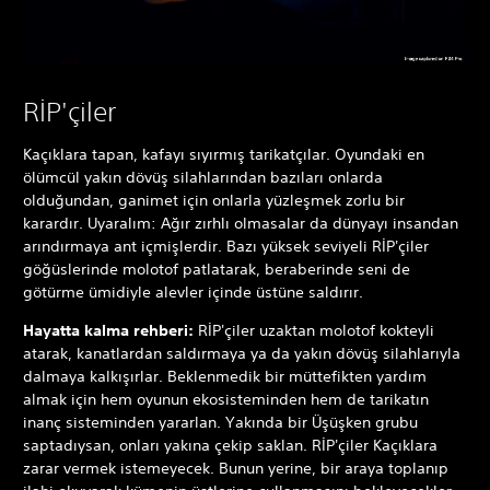
RİP'çiler
Kaçıklara tapan, kafayı sıyırmış tarikatçılar. Oyundaki en
ölümcül yakın dövüş silahlarından bazıları onlarda
olduğundan, ganimet için onlarla yüzleşmek zorlu bir
karardır. Uyaralım: Ağır zırhlı olmasalar da dünyayı insandan
arındırmaya ant içmişlerdir. Bazı yüksek seviyeli RİP'çiler
göğüslerinde molotof patlatarak, beraberinde seni de
götürme ümidiyle alevler içinde üstüne saldırır.
Hayatta kalma rehberi:
RİP'çiler uzaktan molotof kokteyli
atarak, kanatlardan saldırmaya ya da yakın dövüş silahlarıyla
dalmaya kalkışırlar. Beklenmedik bir müttefikten yardım
almak için hem oyunun ekosisteminden hem de tarikatın
inanç sisteminden yararlan. Yakında bir Üşüşken grubu
saptadıysan, onları yakına çekip saklan. RİP'çiler Kaçıklara
zarar vermek istemeyecek. Bunun yerine, bir araya toplanıp