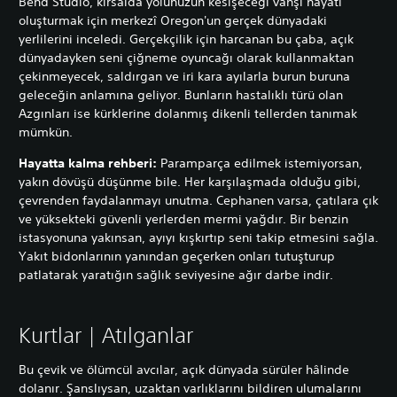
Bend Studio, kırsalda yolunuzun kesişeceği vahşi hayatı
oluşturmak için merkezî Oregon'un gerçek dünyadaki
yerlilerini inceledi. Gerçekçilik için harcanan bu çaba, açık
dünyadayken seni çiğneme oyuncağı olarak kullanmaktan
çekinmeyecek, saldırgan ve iri kara ayılarla burun buruna
geleceğin anlamına geliyor. Bunların hastalıklı türü olan
Azgınları ise kürklerine dolanmış dikenli tellerden tanımak
mümkün.
Hayatta kalma rehberi:
Paramparça edilmek istemiyorsan,
yakın dövüşü düşünme bile. Her karşılaşmada olduğu gibi,
çevrenden faydalanmayı unutma. Cephanen varsa, çatılara çık
ve yüksekteki güvenli yerlerden mermi yağdır. Bir benzin
istasyonuna yakınsan, ayıyı kışkırtıp seni takip etmesini sağla.
Yakıt bidonlarının yanından geçerken onları tutuşturup
patlatarak yaratığın sağlık seviyesine ağır darbe indir.
Kurtlar | Atılganlar
Bu çevik ve ölümcül avcılar, açık dünyada sürüler hâlinde
dolanır. Şanslıysan, uzaktan varlıklarını bildiren ulumalarını