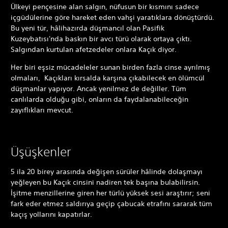
Ülkeyi pençesine alan salgın, nüfusun bir kısmını sadece
içgüdülerine göre hareket eden vahşi yaratıklara dönüştürdü.
Bu yeni tür, hâlihazırda düşmancıl olan Pasifik
Kuzeybatısı'nda baskın bir avcı türü olarak ortaya çıktı.
Salgından kurtulan afetzedeler onlara Kaçık diyor.
Her biri eşsiz mücadeleler sunan birden fazla cinse ayrılmış
olmaları, Kaçıkları kırsalda karşına çıkabilecek en ölümcül
düşmanlar yapıyor. Ancak yenilmez de değiller. Tüm
canlılarda olduğu gibi, onların da faydalanabileceğin
zayıflıkları mevcut.
Üşüşkenler
5 ila 20 birey arasında değişen sürüler hâlinde dolaşmayı
yeğleyen bu Kaçık cinsini nadiren tek başına bulabilirsin.
İşitme menzillerine giren her türlü yüksek sesi araştırır; seni
fark eder etmez saldırıya geçip çabucak etrafını sararak tüm
kaçış yollarını kapatırlar.