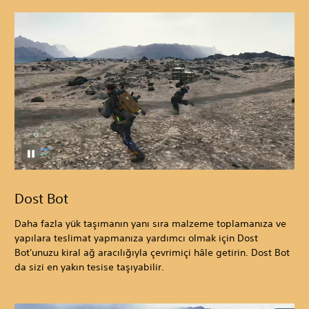
Dost Bot
Daha fazla yük taşımanın yanı sıra malzeme toplamanıza ve
yapılara teslimat yapmanıza yardımcı olmak için Dost
Bot'unuzu kiral ağ aracılığıyla çevrimiçi hâle getirin. Dost Bot
da sizi en yakın tesise taşıyabilir.