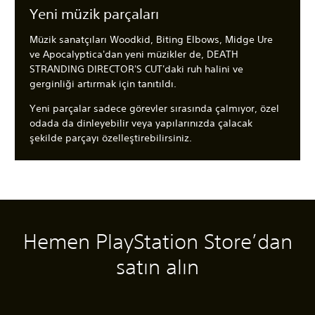
Yeni müzik parçaları
Müzik sanatçıları Woodkid, Biting Elbows, Midge Ure
ve Apocalyptica'dan yeni müzikler de, DEATH
STRANDING DIRECTOR'S CUT'daki ruh halini ve
gerginliği artırmak için tanıtıldı.
Yeni parçalar sadece görevler sırasında çalmıyor, özel
odada da dinleyebilir veya yapılarınızda çalacak
şekilde parçayı özelleştirebilirsiniz.
Hemen PlayStation Store’dan
M
3
A
A
A
e
D
l
y
y
satın alın
t
S
t
a
a
n
e
Y
r
r
i
s
a
l
l
T
z
a
a
S