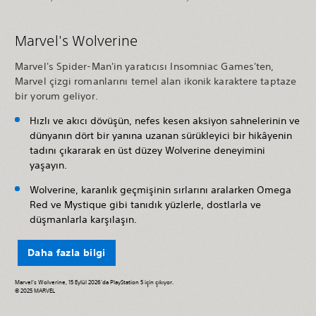
Marvel's Wolverine
Marvel's Spider-Man'in yaratıcısı Insomniac Games'ten,
Marvel çizgi romanlarını temel alan ikonik karaktere taptaze
bir yorum geliyor.
Hızlı ve akıcı dövüşün, nefes kesen aksiyon sahnelerinin ve
dünyanın dört bir yanına uzanan sürükleyici bir hikâyenin
tadını çıkararak en üst düzey Wolverine deneyimini
yaşayın.
Wolverine, karanlık geçmişinin sırlarını aralarken Omega
Red ve Mystique gibi tanıdık yüzlerle, dostlarla ve
düşmanlarla karşılaşın.
Daha fazla bilgi
Marvel's Wolverine, 15 Eylül 2026'da PlayStation 5 için çıkıyor.
© 2025 MARVEL