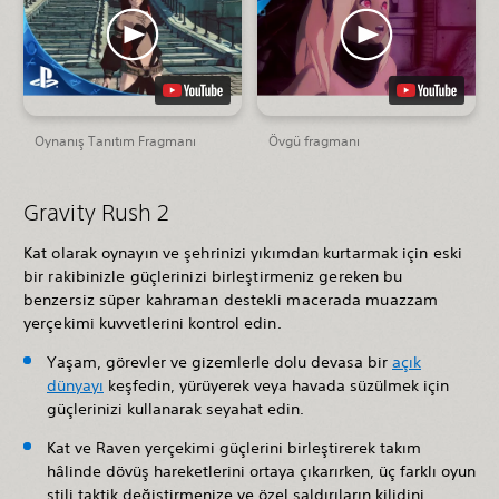
Oynanış Tanıtım Fragmanı
Övgü fragmanı
Gravity Rush 2
Kat olarak oynayın ve şehrinizi yıkımdan kurtarmak için eski
bir rakibinizle güçlerinizi birleştirmeniz gereken bu
benzersiz süper kahraman destekli macerada muazzam
yerçekimi kuvvetlerini kontrol edin.
Yaşam, görevler ve gizemlerle dolu devasa bir
açık
dünyayı
keşfedin, yürüyerek veya havada süzülmek için
güçlerinizi kullanarak seyahat edin.
Kat ve Raven yerçekimi güçlerini birleştirerek takım
hâlinde dövüş hareketlerini ortaya çıkarırken, üç farklı oyun
stili taktik değiştirmenize ve özel saldırıların kilidini