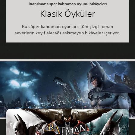
İnanılmaz süper kahraman oyunu hikâyeleri
Klasik Öyküler
Bu süper kahraman oyunları, tüm çizgi roman
severlerin keyif alacağı eskimeyen hikâyeler içeriyor.