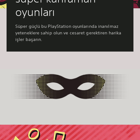
oyunları
Süper güçlü bu PlayStation oyunlarında inanılmaz
yeteneklere sahip olun ve cesaret gerektiren harika
işler başarın.