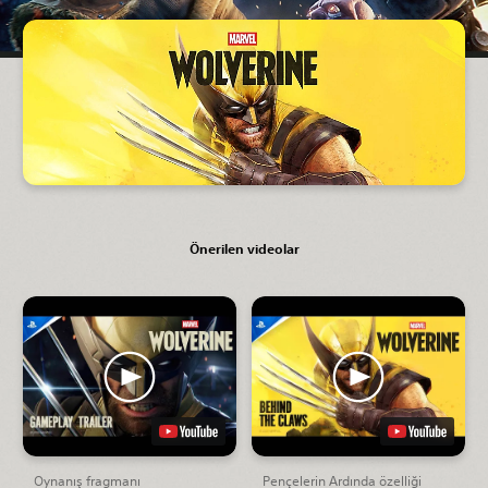
Önerilen videolar
Oynanış fragmanı
Pençelerin Ardında özelliği