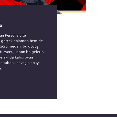
rs
yun Persona 5'te
em gerçek anlamda hem de
 Görülmeden, bu dövüş
 füzyonu, Japon bölgelerini
e akılda kalıcı oyun
a tabanlı savaşın en iyi
r.