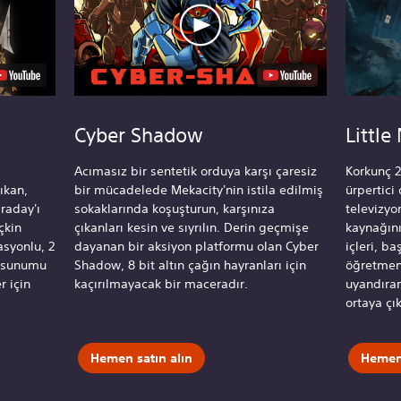
Cyber Shadow
Little
Acımasız bir sentetik orduya karşı çaresiz
Korkunç 
ıkan,
bir mücadelede Mekacity'nin istila edilmiş
ürpertic
raday'ı
sokaklarında koşuşturun, karşınıza
televizyo
çkin
çıkanları kesin ve sıyrılın. Derin geçmişe
kaynağını
asyonlu, 2
dayanan bir aksiyon platformu olan Cyber
içleri, b
o sunumu
Shadow, 8 bit altın çağın hayranları için
öğretmenl
r için
kaçırılmayacak bir maceradır.
uyandıran
ortaya çık
Hemen satın alın
Hemen 