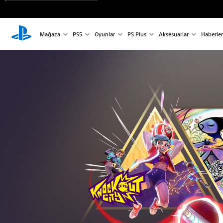
Mağaza
PS5
Oyunlar
PS Plus
Aksesuarlar
Haberler