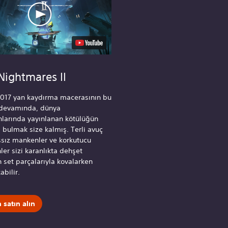
 Nightmares II
2017 yan kaydırma macerasının bu
i devamında, dünya
nlarında yayınlanan kötülüğün
 bulmak size kalmış. Terli avuç
aşsız mankenler ve korkutucu
er sizi karanlıkta dehşet
 set parçalarıyla kovalarken
abilir.
satın alın