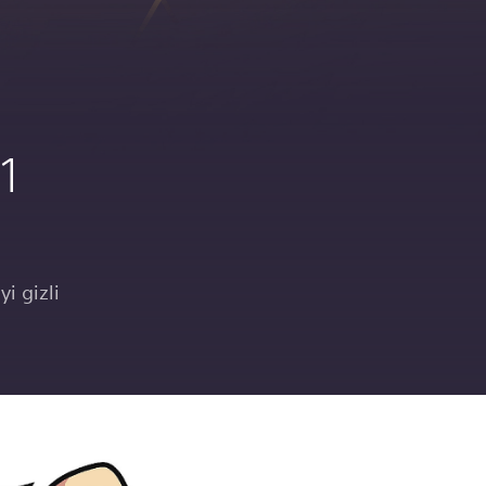
1
yi gizli