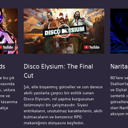
ds
Disco Elysium: The Final
Narit
Cut
ve bu şık
80'lere 
arasında
Stallion'l
Şık, elle boyanmış görseller ve son derece
s, ustura
ve Dijital
akıllı yazılarla çarpıcı bir evlilik sunan
ere ve
sentetik 
Disco Elysium, rol yapma kurgusunun
 tasarıma
görseller
özümseyici bir çalışmasıdır. Siyasi
hatça
olan Nari
entrikaların, unutulmaz karakterlerin, akıllı
aksiyon m
bulmacaların ve benzersiz RPG
mekaniğinin dünyasını keşfedin.