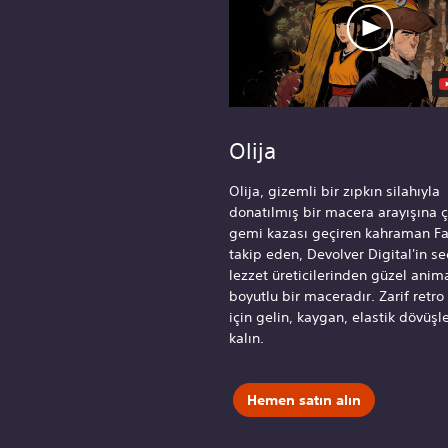
Olija
Olija, gizemli bir zıpkın silahıyla
donatılmış bir macera arayışına ç
gemi kazası geçiren kahraman Fa
takip eden, Devolver Digital'in se
lezzet üreticilerinden güzel anim
boyutlu bir maceradır. Zarif retr
için gelin, kaygan, elastik dövüşle
kalın.
Hemen satın alın