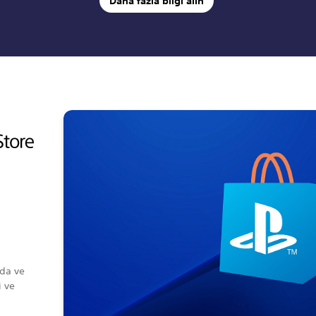
Daha fazla bilgi alın
i
rda ve
i ve