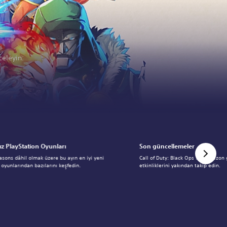
celeyin.
z PlayStation Oyunları
Son güncellemeler
asons dâhil olmak üzere bu ayın en iyi yeni
Call of Duty: Black Ops 7 - 05 Sezon
oyunlarından bazılarını keşfedin.
etkinliklerini yakından takip edin.