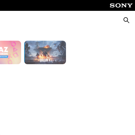
Fable
God of War Laufey
Aram
Silent Hill: Townfall
Tomb Raider: Legacy of Atlantis