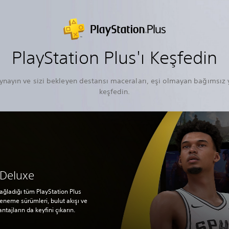
PlayStation Plus'ı Keşfedin
ynayın ve sizi bekleyen destansı maceraları, eşi olmayan bağımsız y
keşfedin.
 Deluxe
sağladığı tüm PlayStation Plus
deneme sürümleri, bulut akışı ve
ntajların da keyfini çıkarın.