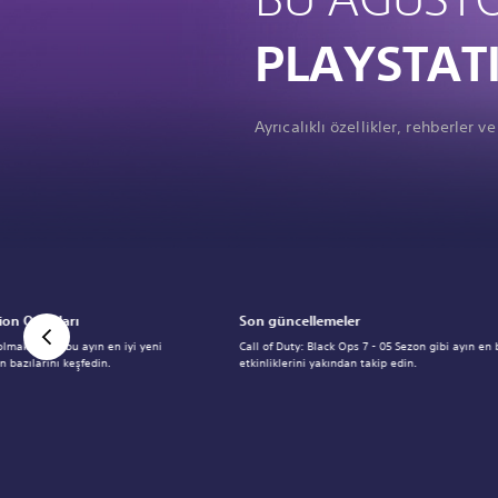
PLAYSTAT
Ayrıcalıklı özellikler, rehberler 
ion Oyunları
Son güncellemeler
lmak üzere bu ayın en iyi yeni
Call of Duty: Black Ops 7 - 05 Sezon gibi ayın en
 bazılarını keşfedin.
etkinliklerini yakından takip edin.