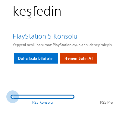
keşfedin
PlayStation 5 Konsolu
Yepyeni nesil inanılmaz PlayStation oyunlarını deneyimleyin.
Daha fazla bilgi alın
Hemen Satın Al
PS5 Konsolu
PS5 Pro