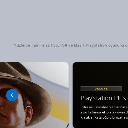
Yüzlerce inanılmaz PS5, PS4 ve klasik PlayStation oyununu o
PlayStation Plus
Extra ve Essential planlarının 
avantajlarına ek olarak oyun 
Klasikler Kataloğu gibi özel ava