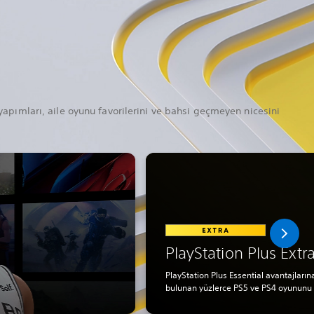
apımları, aile oyunu favorilerini ve bahsi geçmeyen nicesini
PlayStation Plus Extr
PlayStation Plus Essential avantajları
bulunan yüzlerce PS5 ve PS4 oyununu i