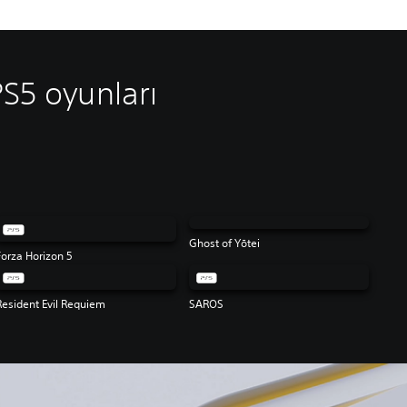
PS5 oyunları
Ghost of Yōtei
Forza Horizon 5
Resident Evil Requiem
SAROS