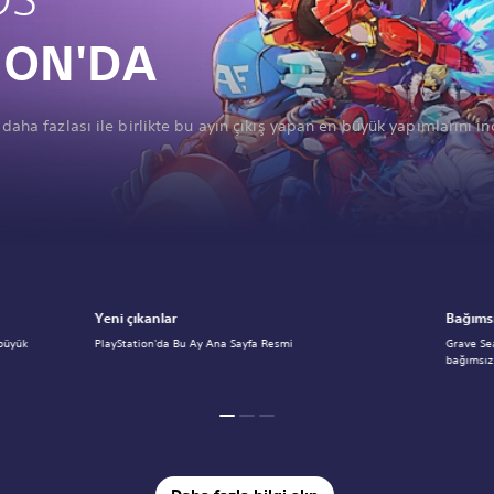
ION'DA
ve daha fazlası ile birlikte bu ayın çıkış yapan en büyük yapımlarını in
Yeni çıkanlar
Bağımsı
 büyük
PlayStation'da Bu Ay Ana Sayfa Resmi
Grave Se
bağımsız 