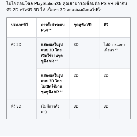
ไม่ใช่คอนโซล PlayStation®5 คุณสามารถเชื่อมต่อ PS VR เข้ากับ
ทีวี 2D หรือทีวี 3D ได้ เนื้อหา 3D จะแสดงดังต่อไปนี้:
ประเภททีวี
การตั้งค่าระบบ
ชุดหูฟัง VR
ทีวี
PS4™
ทีวี 2D
แสดงผลในรูป
3D
ไม่มีการแสดง
แบบ 3D โดย
เนื้อหา *
5
เปิดใช้งานชุด
หูฟัง VR
*
4
แสดงผลในรูป
2D
2D
แบบ 3D โดย
ไม่เปิดใช้งาน
ชุดหูฟัง VR
*
4
ทีวี 3D
(ไม่มีการตั้ง
3D
3D
ค่า)