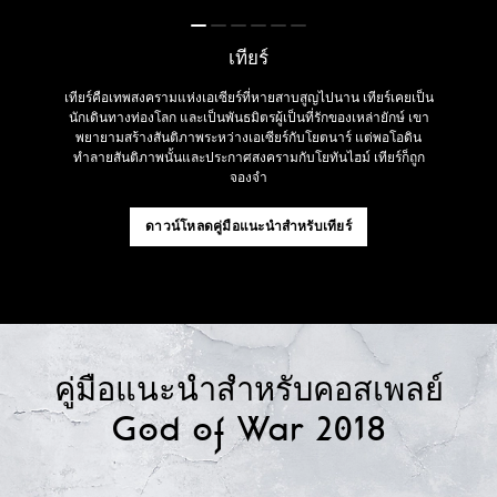
เทียร์
เทียร์คือเทพสงครามแห่งเอเซียร์ที่หายสาบสูญไปนาน เทียร์เคยเป็น
นักเดินทางท่องโลก และเป็นพันธมิตรผู้เป็นที่รักของเหล่ายักษ์ เขา
พยายามสร้างสันติภาพระหว่างเอเซียร์กับโยตนาร์ แต่พอโอดิน
ทำลายสันติภาพนั้นและประกาศสงครามกับโยทันไฮม์ เทียร์ก็ถูก
จองจำ
ดาวน์โหลดคู่มือแนะนำสำหรับเทียร์
คู่มือแนะนำสำหรับคอสเพลย์
God of War 2018