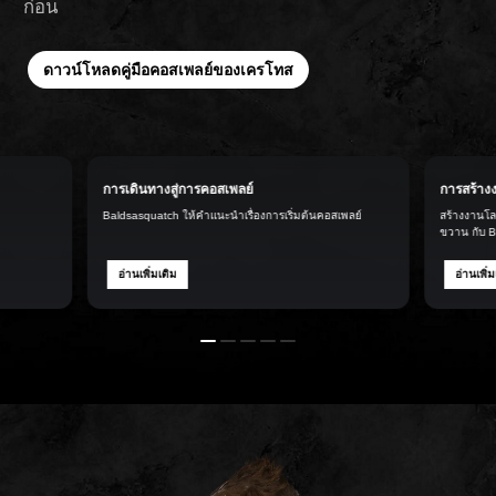
ก่อน
ดาวน์โหลดคู่มือคอสเพลย์ของเครโทส
การเดินทางสู่การคอสเพลย์
การสร้าง
Baldsasquatch ให้คำแนะนำเรื่องการเริ่มต้นคอสเพลย์
สร้างงานโล
ขวาน กับ 
อ่านเพิ่มเติม
อ่านเพิ่ม