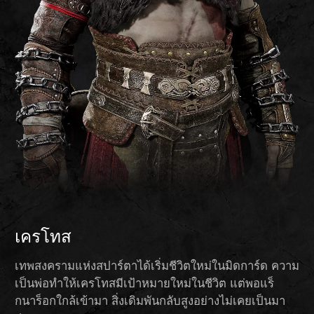
เครโทส
เทพสงครามแห่งสปาร์ตาได้เริ่มชีวิตใหม่ในมิดการ์ด ความ
เป็นพ่อทำให้เครโทสมีเป้าหมายใหม่ในชีวิต แต่พอแร็
กนาร็อกใกล้เข้ามา สิ่งเดิมพันกลับสูงอย่างไม่เคยเป็นมา