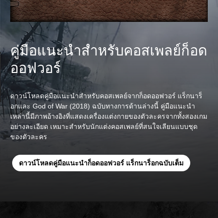
คู่มือแนะนำสำหรับคอสเพลย์ก็อด
ออฟวอร์
ดาวน์โหลดคู่มือแนะนำสำหรับคอสเพลย์จากก็อดออฟวอร์ แร็กนาร็
อกและ God of War (2018) ฉบับทางการด้านล่างนี้ คู่มือแนะนำ
เหล่านี้มีภาพอ้างอิงที่แสดงเครื่องแต่งกายของตัวละครจากทั้งสองเกม
อย่างละเอียด เหมาะสำหรับนักแต่งคอสเพลย์ที่สนใจเลียนแบบชุด
ของตัวละคร
ดาวน์โหลดคู่มือแนะนำก็อดออฟวอร์ แร็กนาร็อกฉบับเต็ม