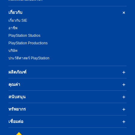
เกี่ยวกับ
เกี่ยวกับ SIE
อาชีพ
PlayStation Studios
PlayStation Productions
บริษัท
ประวัติศาสตร์ PlayStation
ผลิตภัณฑ์
คุณค่า
สนับสนุน
ทรัพยากร
เชื่อมต่อ