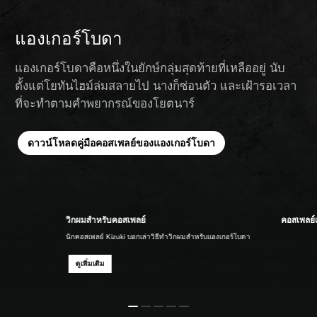
แองเกอร์โบดา
แองเกอร์โบดาคือหนึ่งในยักษ์กลุ่มสุดท้ายที่เหลืออยู่ นับ
ตั้งแต่โยทันไฮม์ล่มสลายไป นางก็ซ่อนตัว และเฝ้ารอเวลา
ที่จะทำตามคำพยากรณ์ของโยตนาร์
ดาวน์โหลดคู่มือคอสเพลย์ของแองเกอร์โบดา
วิกผมสำหรับคอสเพลย์
คอสเพลย์เ
นักคอสเพลย์ Kizuki บอกเล่าวิธีทำวิกผมสำหรับแองเกอร์โบดา
ดูเพิ่มเติม