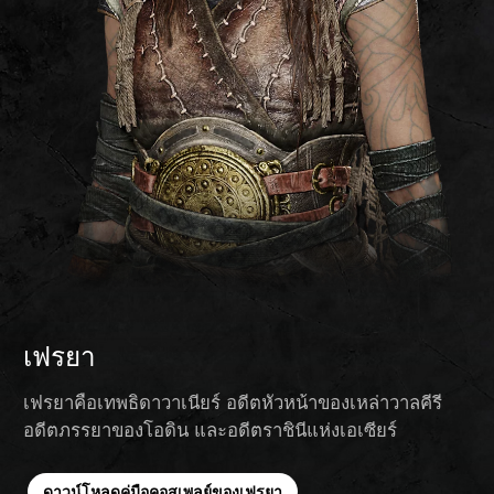
เฟรยา
เฟรยาคือเทพธิดาวาเนียร์ อดีตหัวหน้าของเหล่าวาลคีรี
อดีตภรรยาของโอดิน และอดีตราชินีแห่งเอเซียร์
ดาวน์โหลดคู่มือคอสเพลย์ของเฟรยา