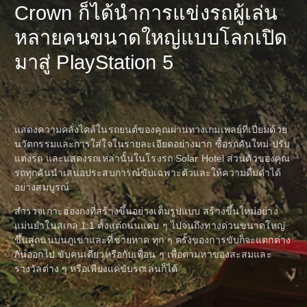
Crown ก็ได้นำการแข่งรถผู้เล่น
หลายคนขนาดใหญ่แบบโลกเปิด
มาสู่ PlayStation 5
แสดงความคลั่งไคล้ในรถยนต์ของคุณผ่านทางเกมเพลย์ที่เปี่ยมด้วย
นวัตกรรมและการใส่ใจในรายละเอียดอย่างมาก ซื้อรถคันใหม่ ปรับ
แต่งรถ และแสดงรถเหล่านั้นในโรงรถ Solar Hotel ส่วนตัวของคุณ
รถทุกคันนำเสนอประสบการณ์ขับเฉพาะตัวและให้ความดื่มด่ำได้
อย่างสมบูรณ์
สำรวจเกาะฮ่องกงที่สร้างขึ้นอย่างเต็มรูปแบบ สร้างขึ้นใหม่อย่าง
แม่นยำในสเกล 1:1 ตั้งแต่ถนนแคบ ๆ ไปจนถึงทางด่วนขนาดใหญ่
ขึ้นสู่ถนนบนภูเขาและที่ชายหาด ทุก ๆ ครั้งของการขับก็จะแตกต่าง
กันออกไป ขับคนเดียวหรือกับเพื่อน ๆ เพื่อตามหาของสะสมและ
รางวัลต่าง ๆ หรือเพียงแค่ขับรถเล่นก็ได้