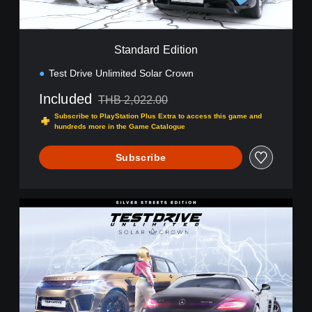
d
i
t
i
Standard Edition
o
n
Test Drive Unlimited Solar Crown
Included
THB 2,022.00
Discounted from original price of THB 2,022.00
Subscribe to PlayStation Plus Extra to access this game and
hundreds more in the Game Catalogue
Subscribe
S
i
l
v
e
r
S
t
r