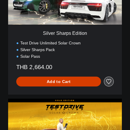
h
a
r
p
s
E
Silver Sharps Edition
d
i
Test Drive Unlimited Solar Crown
t
Silver Sharps Pack
i
Solar Pass
o
n
THB 2,664.00
Add to Cart
G
o
l
d
E
d