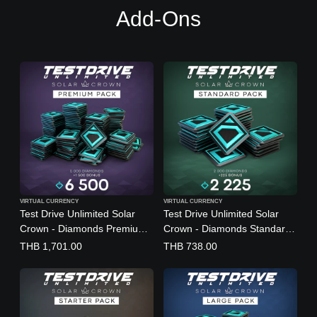
Add-Ons
VIRTUAL CURRENCY
VIRTUAL CURRENCY
Test Drive Unlimited Solar
Test Drive Unlimited Solar
Crown - Diamonds Premium
Crown - Diamonds Standard
Pack
Pack
THB 1,701.00
THB 738.00
(English/Chinese/Korean/Jap
(English/Chinese/Korean/Jap
anese Ver.)
anese Ver.)