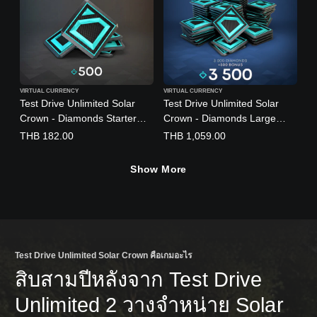
VIRTUAL CURRENCY
VIRTUAL CURRENCY
Test Drive Unlimited Solar
Test Drive Unlimited Solar
Crown - Diamonds Starter
Crown - Diamonds Large
Pack
Pack
THB 182.00
THB 1,059.00
(English/Chinese/Korean/Jap
(English/Chinese/Korean/Jap
anese Ver.)
anese Ver.)
Show More
Test Drive Unlimited Solar Crown คือเกมอะไร
สิบสามปีหลังจาก Test Drive
Unlimited 2 วางจำหน่าย Solar