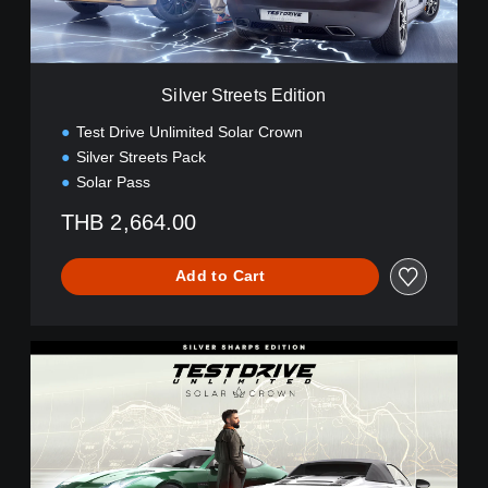
e
e
t
s
Silver Streets Edition
E
d
Test Drive Unlimited Solar Crown
i
Silver Streets Pack
t
Solar Pass
i
o
THB 2,664.00
n
Add to Cart
S
i
l
v
e
r
S