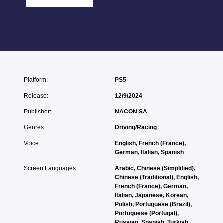
Platform:
PS5
Release:
12/9/2024
Publisher:
NACON SA
Genres:
Driving/Racing
Voice:
English, French (France),
German, Italian, Spanish
Screen Languages:
Arabic, Chinese (Simplified),
Chinese (Traditional), English,
French (France), German,
Italian, Japanese, Korean,
Polish, Portuguese (Brazil),
Portuguese (Portugal),
Russian, Spanish, Turkish,