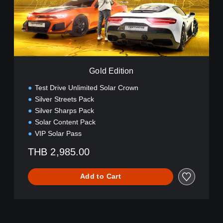
i
t
i
o
n
Gold Edition
Test Drive Unlimited Solar Crown
Silver Streets Pack
Silver Sharps Pack
Solar Content Pack
VIP Solar Pass
THB 2,985.00
Add to Cart