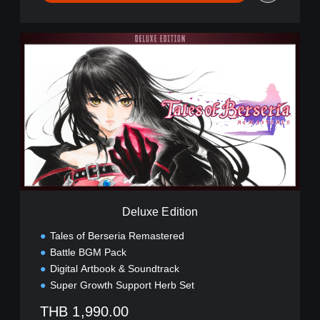
D
e
l
u
x
e
E
d
i
t
i
o
n
Deluxe Edition
Tales of Berseria Remastered
Battle BGM Pack
Digital Artbook & Soundtrack
Super Growth Support Herb Set
THB 1,990.00