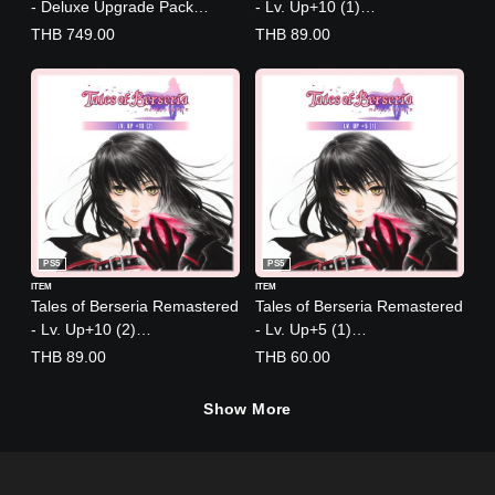
- Deluxe Upgrade Pack
- Lv. Up+10 (1)
(Simplified Chinese, English,
(English/Japanese Ver.)
THB 749.00
THB 89.00
Korean, Japanese,
Traditional Chinese)
PS5
PS5
ITEM
ITEM
Tales of Berseria Remastered
Tales of Berseria Remastered
- Lv. Up+10 (2)
- Lv. Up+5 (1)
(English/Japanese Ver.)
(English/Japanese Ver.)
THB 89.00
THB 60.00
Show More