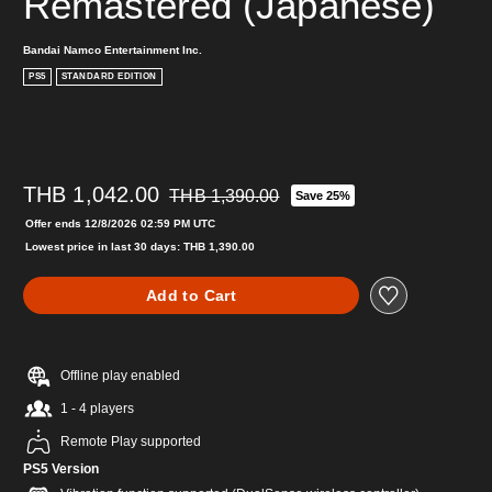
Remastered (Japanese)
Bandai Namco Entertainment Inc.
PS5
STANDARD EDITION
THB 1,042.00
THB 1,390.00
Save 25%
Discounted from original price of THB 1,390.0
Offer ends 12/8/2026 02:59 PM UTC
Lowest price in last 30 days: THB 1,390.00
Add to Cart
Offline play enabled
1 - 4 players
Remote Play supported
PS5 Version