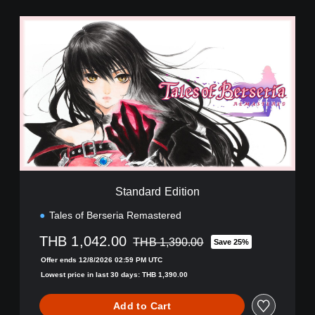
S
t
a
n
d
a
r
d
E
d
i
t
i
Standard Edition
o
n
Tales of Berseria Remastered
THB 1,042.00
THB 1,390.00
Save 25%
Discounted from original price of THB 1,
Offer ends 12/8/2026 02:59 PM UTC
Lowest price in last 30 days: THB 1,390.00
Add to Cart