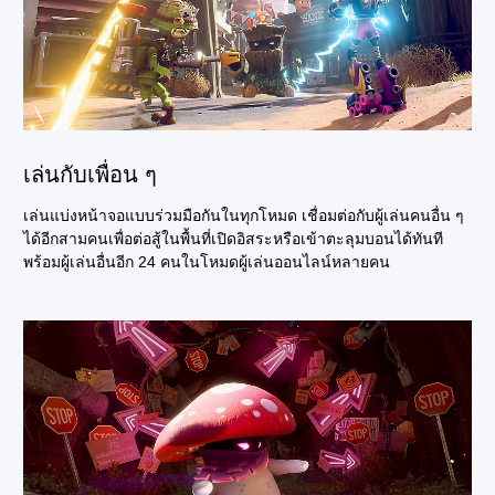
เล่นกับเพื่อน ๆ
เล่นแบ่งหน้าจอแบบร่วมมือกันในทุกโหมด เชื่อมต่อกับผู้เล่นคนอื่น ๆ
ได้อีกสามคนเพื่อต่อสู้ในพื้นที่เปิดอิสระหรือเข้าตะลุมบอนได้ทันที
พร้อมผู้เล่นอื่นอีก 24 คนในโหมดผู้เล่นออนไลน์หลายคน