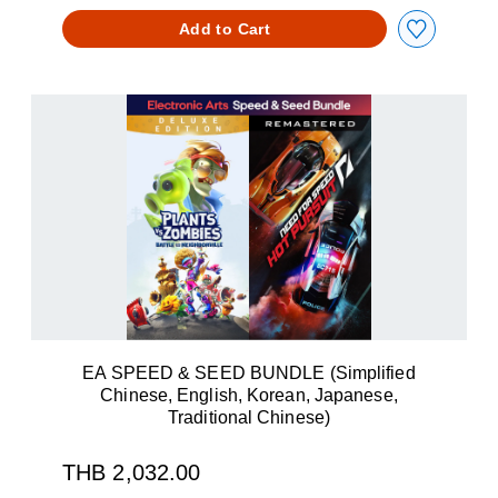
l
e
e
Add to Cart
E
f
d
o
i
r
t
E
N
i
A
e
o
S
i
n
P
g
(
E
h
S
E
b
i
D
o
m
&
r
p
S
v
l
E
i
i
E
l
f
D
l
i
B
e
e
EA SPEED & SEED BUNDLE (Simplified
U
™
d
Chinese, English, Korean, Japanese,
N
(
C
Traditional Chinese)
D
S
h
L
i
i
E
m
THB 2,032.00
n
(
p
e