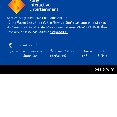
© 2026 Sony Interactive Entertainment LLC
เนื้อหา ชื่อเกม ชื่อสินค้าและ/หรือเครื่องหมายสินค้า เครื่องหมายการค้า งาน
ศิลป์ และภาพที่เกี่ยวข้องเป็นเครื่องหมายการค้าและ/หรือทรัพย์สินลิขสิทธิ์ของ
เจ้าของที่เกี่ยวข้อง สงวนลิขสิทธิ์
ข้อมูลเพิ่มเติม
ประเทศไทย
กฎหมาย
นโยบายความ
เงื่อนไขการใช้งาน
นโยบาย
แผนที่
เป็นส่วนตัว
ของเว็บไซต์
คุกกี้
เว็บไซต์