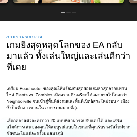
ภาพรวมของเกม
เกมยิงสุดหลุดโลกของ EA กลับ
มาแล้ว ทั้งเล่นใหญ่และเล่นดีกว่า
ที่เคย
เตรียม Peashooter ของคุณให้พร้อมกับสุดยอดเกมล่าสุดจากแฟรน
ไชส์ Plants vs. Zombies เมื่อความตึงเครียดได้แผ่ขยายไปไกลกว่า
Neighborville จนเข้าสู่พื้นที่สังคมและพื้นที่เปิดอิสระใหม่รอบ ๆ เมือง
ซึ่งป็นที่กล่าวขานในวงการเกมมากที่สุด
เลือกคลาสตัวละครกว่า 20 แบบที่สามารถปรับแต่งได้ และเสริม
สไตล์การเล่นของคุณให้สมบูรณ์แบบในขณะที่คุณรับรางวัลใหม่จาก
ชัยชนะในแต่ละครั้งบนสมรภูมิ