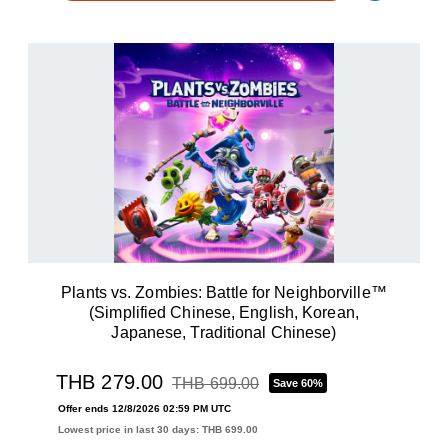
l
e
f
P
o
l
r
a
N
n
e
t
i
s
g
v
h
s
b
.
o
Z
r
o
v
m
i
b
l
Plants vs. Zombies: Battle for Neighborville™
i
l
(Simplified Chinese, English, Korean,
e
e
Japanese, Traditional Chinese)
s
™
:
D
B
THB 279.00
THB 699.00
e
Save 60%
Discounted from original price of THB 699.
a
l
Offer ends 12/8/2026 02:59 PM UTC
t
u
Lowest price in last 30 days: THB 699.00
t
x