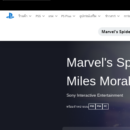
ร้านค้า
PS5
เกม
PS Plus
อุปกรณ์เสริม
ข่าวสาร
การส
Marvel's Spid
Marvel's S
Miles Mora
Sony Interactive Entertainment
พร้อมจำหน่ายบน
PS5
PS4
PC