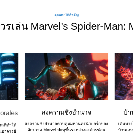
คุณสมบัติสำคัญ
รเล่น Marvel's Spider-Man: 
สงครามชิงอำนาจ
บ้า
orales
สงครามชิงอำนาจควบคุมมหานครนิวยอร์กของ
เดินทา
ลที่ทำให้
จักรวาล Marvel ปะทุขึ้นระหว่างองค์กรซ่อน
บ้านแห่ง
็นอาจารย์