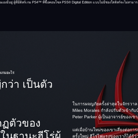
งมีอยู่ ผู้ที่มีดิสก์เกม PS4™ ที่ซื้อคอนโซล PS5® Digital Edition แบบไม่มีช่องใส่ดิสก์จะไม่สามารถ
อเกมอะไร
ญ่กว่า เป็นตัว
ในการผจญภัยครั้งล่าสุดในจักรวาล 
Miles Morales กำลังปรับตัวเข้ากั
Peter Parker ผู้เป็นอาจารย์ของเ
กฏตัวของ
แต่เมื่อบ้านใหม่ของเขาเสี่ยงต่อกา
ในฐานะฮีโร่ผู้
ครั้งใหญ่ ฮีโร่ไฟแรงของเราก็ได้รู้